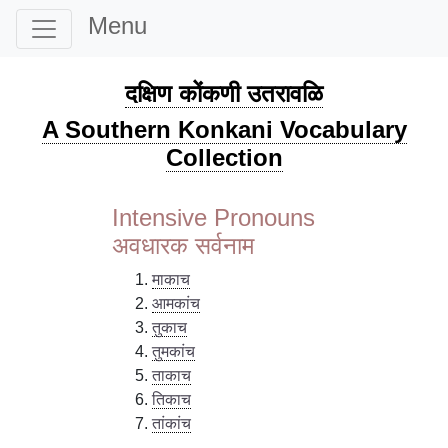
Menu
दक्षिण कोंकणी उतरावळि
A Southern Konkani Vocabulary
Collection
Intensive Pronouns
अवधारक सर्वनाम
माकाच
आमकांच
तुकाच
तुमकांच
ताकाच
तिकाच
तांकांच