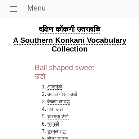
Menu
दक्षिण कोंकणी उतरावळि
A Southern Konkani Vocabulary
Collection
Ball shaped sweet
उंडो
आष्टमुंडो
उकडो वोरवा उंडो
केळ्या लाड्डु
गोवा उंडो
चारमूर्या उंडो
चुरमुंडो
चुरमुलाड्डु
तीळा लाड्डु