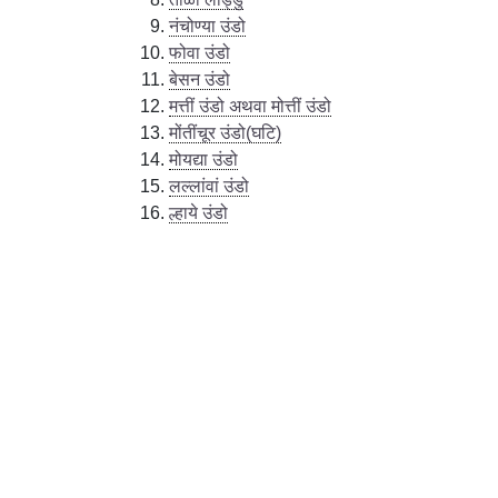
नंचोण्या उंडो
फोवा उंडो
बेसन उंडो
मत्तीं उंडो अथवा मोत्तीं उंडो
मोंतींचूर उंडो(घटि)
मोयद्या उंडो
लल्लांवां उंडो
ल्हाये उंडो