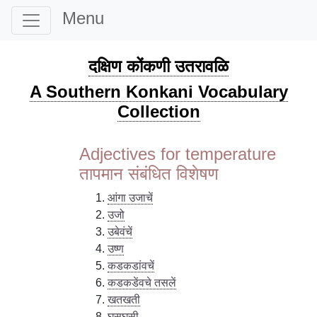
Menu
दक्षिण कोंकणी उतरावळि
A Southern Konkani Vocabulary
Collection
Adjectives for temperature
तापमान संबंधित विशेषण
आंगा उजाचें
उजो
उबेवंचें
उष्ण
कडकडांवचें
कडकडेंवचे तसलें
खतखती
घसघसी