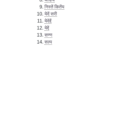
निस्तें कितेंय
येदें सरी
येदेद्दें
येद्दें
सण्ण
सल्प