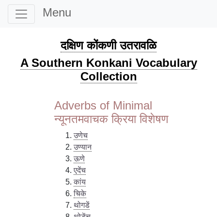
Menu
दक्षिण कोंकणी उतरावळि
A Southern Konkani Vocabulary
Collection
Adverbs of Minimal
न्यूनतमवाचक क्रिया विशेषण
उणेच
उण्यान
ऊणे
एदेंच
कांय
चिके
थोगडें
थोडेंच