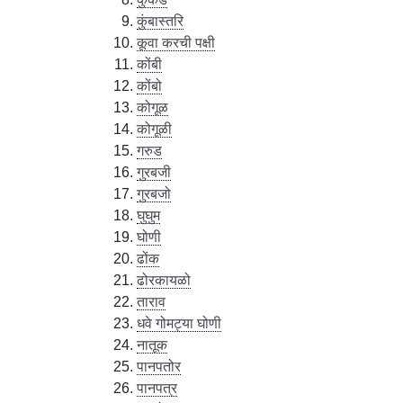
कुंबास्तरि
कूवा करची पक्षी
कोंबी
कोंबो
कोगूळ
कोगूळी
गरुड
गुरबजी
गुरबजो
घुघुम
घोणी
ढोंक
ढोरकायळो
ताराव
धवे गोमट्या घोणी
नातूक
पानपतोर
पानपत्र