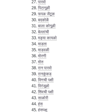
पारवो
पिटागूळी
फपळ जेंटूक
बदकोळें
बाला कोगूळी
बेल्लांची
मड्या कायळो
माडता
माडवळी
मोरणी
मोरु
रान पारवो
रानकुंकड
विणची पक्षी
विरंजूळो
शिंवची पक्षी
साळोरी
हंस
हंसपक्षु