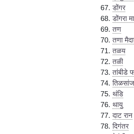
डोंगर
डोंगरा म
तण
तणा मैद
तळय
तळी
तांबीडे 
तिळसां
थंडि
थायु
दाट रान
दिगंतर