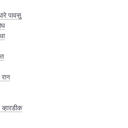
ारे पावसु
ेघ
था
ोत
 रान
 व्हारडीक