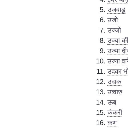
उजवाडु
उजो
उज्जो
उज्या क
उज्या दी
उज्या वारे
उदका भो
उदाक
उव्वारु
ऊब
कंकरी
कण