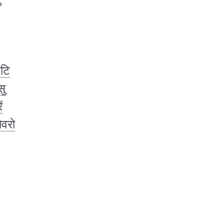
ीटि
सु
ं
वरो