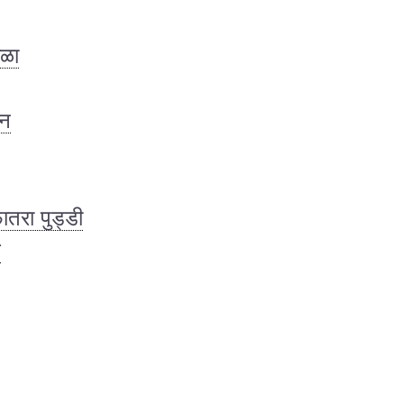
ाळा
ान
फातरा पुड्डी
ज