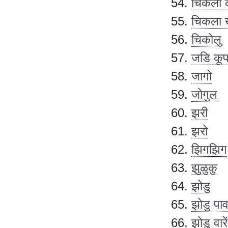
चिकला 
चिकला 
चिकोलु
जडि कू
जागो
जोगुल
झरी
झरो
झिगझिग
झुळुकु
झोडु
झोडु पाव
झोडु वारें