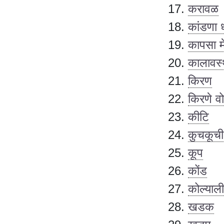
करावळ
कांडणा ध
कापसा म
कालावस्
किरण
किरणे व
कीटि
कुचकूची
कूप
कोंड
कोल्याली
खडक