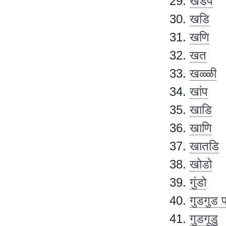
खडप
खडि
खणि
खत
खळ्ळी
खांप
खाडि
खाणि
खातडि
खोडो
गुंडो
गुडगुड प
गुडगूडु