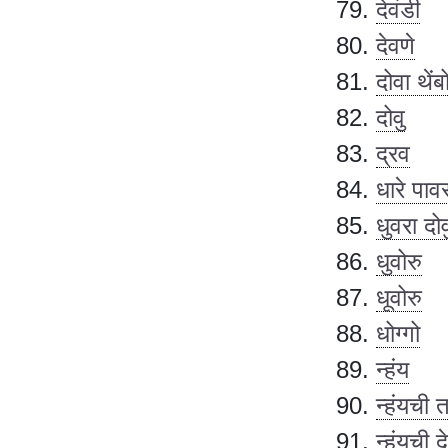
देवंडी
देवणे
दोवा थेंब
दोवु
द्रव
धारे पाव
धुवरा दोव
धुवोरु
धूवोरु
धोग्गो
न्हंय
न्हंयची 
न्हंयची द