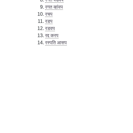
रगत व्हांवप
रचप
रडप
रडवप
रद्द करप
रस्पति आसप