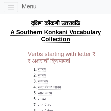
Menu
दक्षिण कोंकणी उतरावळि
A Southern Konkani Vocabulary
Collection
Verbs starting with letter र
र अक्षराचीं क्रियापदां
रंगावप
रकवप
रक्कवप
रक्त बंबाळ जावप
रक्षण करप
रगडप
रगत पीवप
रगत पेंडेवप