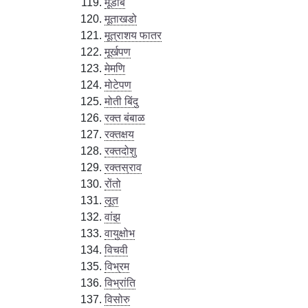
मूडींब
मूताखडो
मूत्राशय फातर
मूर्खपण
मेमणि
मोटेपण
मोती बिंदु
रक्त बंबाळ
रक्तक्षय
रक्तदोशु
रक्तस्राव
रोंतो
लूत
वांझ
वायुक्षोभ
विचवी
विभ्रम
विभ्रांति
विसोरु