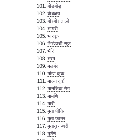
बोडबोडु
बोधक्षय
बोरबोर ताळो
भायरी
भारकूण
भिरंडाची सूज
भैरि
भ्रम
मलबंद
मांद्या कूक
मात्या दुकी
मानसिक रोग
मामणि
मारी
मुता पीकि
मुता फातर
मुतांतु कणरी
मुर्शेणे