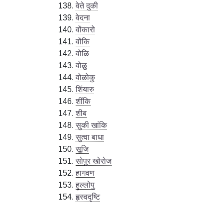
वेते दुकी
वेदना
वोंकारो
वोंकि
वोळि
वोळु
वोळोकु
शिंयारु
शींकि
शीब
सुकी खांकि
सुत्वा बाधा
सूजि
सोपुर खोरोज
हागवण
हुल्लोपु
हृस्वदृष्टि