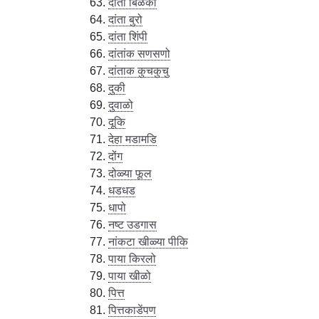
दांता बिळको
दांता बुरो
दांता शिंपी
दांतांक सणसणो
दांताक कुचकुचु
दुकी
दुवाळो
दूकि
देहा मडामडि
दोंग
दोळ्या फूल
धडधड
धापो
नष्ट उडगास
नांकटा खीळ्या पीकि
पाया किरलो
पाया खीळो
पित्त
पित्तकाडेंपण