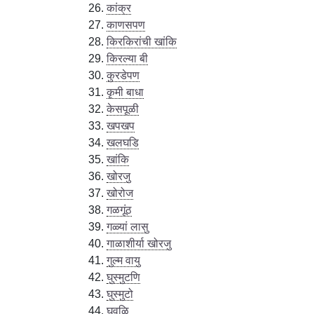
कांक्र
काणसपण
किरकिरांची खांकि
किरल्या बी
कुरडेपण
कृमी बाधा
केसपूळी
खपखप
खलघडि
खांकि
खोरजु
खोरोज
गळगूंठ
गळ्यां लासु
गाळाशीर्या खोरजु
गुल्म वायु
घुस्मुटणि
घुस्मुटो
घूवळि