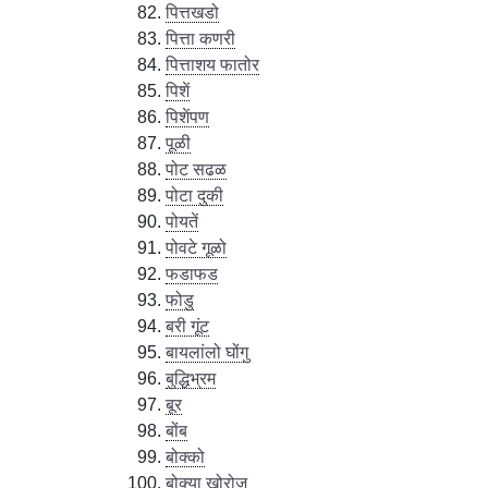
पित्तखडो
पित्ता कणरी
पित्ताशय फातोर
पिशें
पिशेंपण
पूळी
पोट सढळ
पोटा दुकी
पोयतें
पोवटे गूळो
फडाफड
फोडु
बरी गूंट
बायलांलो घोंगु
बुद्धिभ्रम
बूर
बोंब
बोक्को
बोक्या खोरोज