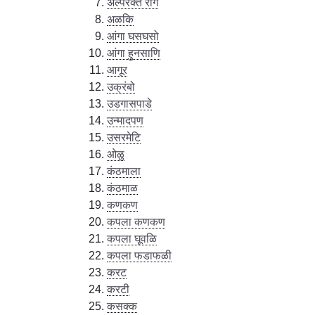
अल्परक्त रोग
अळकि
आंगा घसघसो
आंगा हुनसाणि
आगूर
उक्रंबो
उडगासपाडे
उन्मादपण
उसरमेटि
ओळु
कंठमाला
कंठमाळ
कणकण
कपला कणकण
कपला घूवळि
कपला फडाफळी
करट
करटी
कसक्क