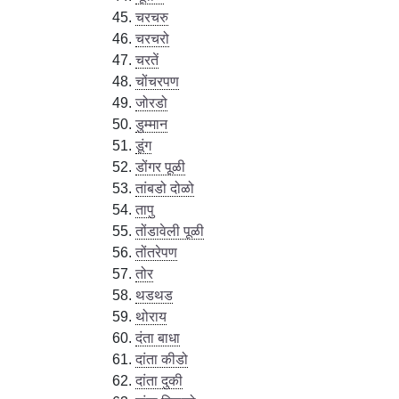
चरचरु
चरचरो
चरतें
चोंचरपण
जोरडो
डुम्मान
डूंग
डोंगर पूळी
तांबडो दोळो
तापु
तोंडावेली पूळी
तोंतरेपण
तोर
थडथड
थोराय
दंता बाधा
दांता कीडो
दांता दुकी