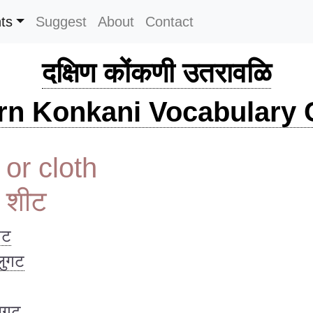
ts
Suggest
About
Contact
दक्षिण कोंकणी उतरावळि
rn Konkani Vocabulary C
 or cloth
ा शीट
गट
ुगट
लुगट