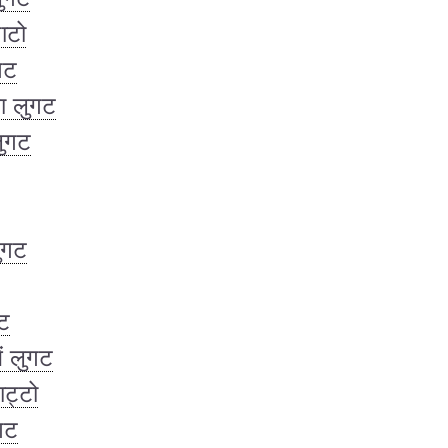
ाटो
गट
ा लुगट
लुगट
ुगट
गट
ें लुगट
ाट्टो
गट