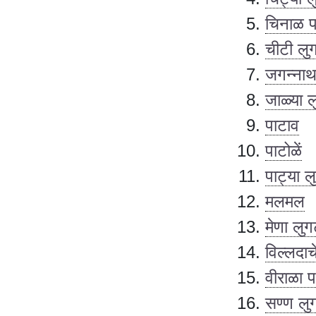
चिनाळ प
चीटी लु
जगन्नाथ
जाळ्या 
पाटाव
पाटोळें
पाट्या ल
मलमल
मेणा लु
विल्लदाच
वीराळा प
सण्ण लु