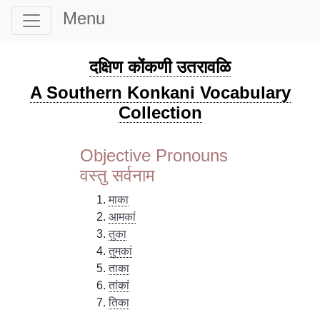
Menu
दक्षिण कोंकणी उतरावळि
A Southern Konkani Vocabulary
Collection
Objective Pronouns
वस्तु सर्वनाम
माका
आमकां
तुका
तुमकां
ताका
तांकां
तिका