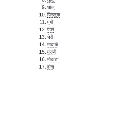
धोलु
पिरलूक
पुंगी
पेंपरें
भेरी
मादाळें
मुरळी
मोकटां
शंख