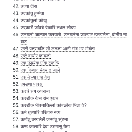
उज्या दीस
उदकांतु हुम्मेता
उदकांतुलो कोब्बु
उदकाडें जांवचे वेळारि स्थल सोदप
उलयलो जाल्यार उलयलो, उलयलेना जाल्यार उलयलेना, दोनीय ना
वाट
उष्टी पत्रावळि सी लळता आनी गांव भर भोवंता
उष्टे वार्यार कायळो
एक उंड्येक एकि टुकळि
एक निब्बान येवयात जालें
एक मेळ्यार धा वेचु
एमडणा पावसु
करचें सग अपसव्य
करडीक केस रोम एकच
करडीक भीवनातिल्लो कांबळीक भिता वे?
कर्म धुल्यारि परिहारु न्हय
कर्मांतु बरयलेलें जन्मांतु सुंटना
कष्ट कालारि देवा उडगासु येता