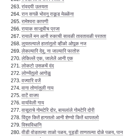
रांवदयी उलयता
रान सगळें भोवनु राकूड मेळ्ळेंना
रामेश्वरा कापणी
रायाक साजूचीच प्रजा
रायालें मन आनी रुकाची सावळी तावतावळी परतता
लुयतल्याले हातांतुलो व्हीळो ओपूक नज
लेकल्यारि देवु, ना जाल्यारि फातोरु
लेकिल्लें एक, जालेलें आनी एक
लोकटो उसळचें दंद
लोण्येंतुलो आगोळु
वज्यारि वजें
वागा तोणांतुली गाय
वाटें वाजप
वार्यावेली गाय
वासूराचे गोमटेरि दोर, बायलांले गोमटेरि दोरी
विंदुरु कितें हागतलो आनी शेण्यो कितें थापतलो
विश्वविधानि
वीडी वोडतल्या ताळो पळय, पुड्डी ताणतल्या दोळे पळय, पान