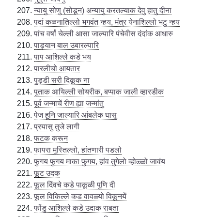
न्यायु सोणु (सोडून) अन्यायु करतल्याक देवु हातु दीना
पदां कळनातिल्लो भगवंत न्हय, मंत्र येनाशिल्लो भटु न्हय
पांच वर्षां चेल्ली आसा जाल्यारि पंचेवीस दंदांक आधारु
पाड्यान बाल उबारल्यारि
पाप आशिल्ले कडे भय
पारलीचो आयतार
पुड्डी सरी दिकूक ना
पुताक आयिल्ली सोयरीक, बप्पाक जाली व्हारडीक
पूर्व जन्माचें रीण ह्या जन्मांतु
पेज हूनि जाल्यारि आंबलेक घासु
प्रयासु तुजे लागी
फटक करून
फापरा मुस्तिल्लो, हांतणारी पडलो
फुगय फुगय माका फुगय, हांव तुगेलो व्होळ्ळो जावंय
फूट उदक
फूल दिंवचे कडे पाकूळी पुणि दी
फूल विकिल्ले कड वावळ्यो विकूनयें
फोंडु आशिल्ले कडे उदाक राबता