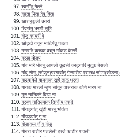
खाणींतु गेल्लें
खाता पिता देवु दिता
खारजुकूली उतरां
खिटांतु भरशी लूटि
खेळु कायरीं वे
खोट्टो वचून भाटियेंतु पडता
गणपति करूक वचून मांकड केल्लें
गरडां मोडप
गांव भरि भोवनु आयलो तुळसी काट्यारि मुतूक बेसलो
गांवु सोणु (सोडून)परगावांतु गेल्यारीय प्रारब्ध सोणा(सोडना)
गाढवांगेले गायनाक सूणे ताळु धरता
गायक मारली म्हुण सांगून वासराक कोणे मारप ना
गुरु नातिल्लें विद्या ना
गुरुत्व नातिल्यांक तिन्नीय एकडे
गोंयड्यांतु खुंटी मारनु भोवंता
गोंयड्यांतु गू ना
गोडाकय जीवु गोडु
गोबरा राशीर पडलेली हस्ते फाटीर पावली