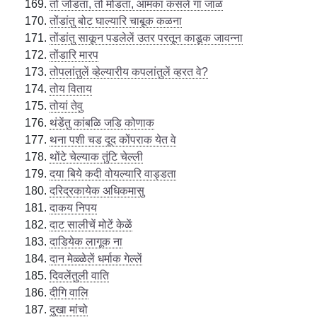
तो जोडता, तो मोडता, आमका कसलें गा जाळ
तोंडांतु बोट घाल्यारि चाबूक कळना
तोंडांतु साकून पडलेलें उतर परतून काडूक जावन्ना
तोंडारि मारप
तोपलांतुलें व्हेल्यारीय कपलांतुलें व्हरत वे?
तोय विताय
तोयां तेवु
थंडेंतु कांबळि जडि कोणाक
थना पशी चड दूद कोंपराक येत वे
थोंटे चेल्याक तुंटि चेल्ली
दया बिये कदी वोयल्यारि वाड्डता
दरिद्रकायेक अधिकमासु
दाकय निपय
दाट सालीचें मोटें केळें
दाडियेक लागूक ना
दान मेळ्ळेलें धर्माक गेल्लें
दिवलेंतुली वाति
दीगि वालि
दुखा मांचो