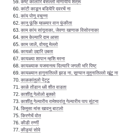
कष्ट कालारि बेसल्ली माणायीय शत्रू
कांटी काडून बडियेरि दवरचें ना
कांय पोणु वचुन्ना
कानु फूंकि म्हळ्यार वान फुंकीता
काम कांय सांगूनाका, जेवणा खाणाक विसोरनाका
काम केल्यारि दाम आसा
काम जालें, वोयदु मेल्लो
कायळो उद्दारि उबता
कायळ्या शापान म्हशि मरना
कायळ्याक यजमानत्व दिल्यारि जगली भरि पिष्ट
कायळ्यान हागुनातिल्लें झाड ना, सूण्यान मुतुनातिल्लो खूंटु ना
काळकांतुलो पेट्टु
काळे तोंडान धवें शीत वाडता
काशींतु गेलोलो बुक्को
काशींतु गेल्यारीय रामेश्वरांतु गेल्यारीय पाप सुंटना
किमुसा मांस खावनु बाटलो
किरणेचें वोत
कीडी रण्णीं
कीड्यां सोवे