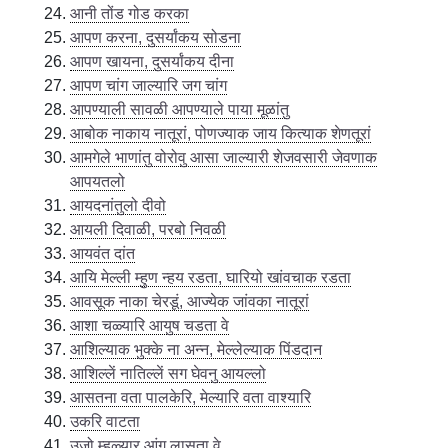
आनी तोंड गोड करका
आपण करना, दुसर्यांकय सोडना
आपण खायना, दुसर्यांकय दीना
आपण चांग जाल्यारि जग चांग
आपण्याली सावळी आपण्याले पाया मूळांतु
आबोक नाकाय नातूरां, पोणज्याक जाय कित्याक शेणतूरां
आमगेले भाणांतु वोरोवु आसा जाल्यारी शेजवसारी जेवणाक
आपयतलो
आयदनांतुलो दीवो
आयली दिवाळी, परबो निवळी
आयवंत दांत
आयि मेल्ली म्हुण न्हय रडता, घारियो खांवचाक रडता
आवसूक नाका चेरडूं, आज्येक जांवका नातूरां
आशा चळ्यारि आयुष चडता वे
आशिल्याक भुक्के ना अन्न, मेल्लेल्याक पिंडदान
आशिल्लें नातिल्लें सग घेवनु आयल्लो
आसतना वता पालकेरि, मेल्यारि वता वाश्यारि
उकरि वाटता
उजो म्हळ्यार आंग लासता वे