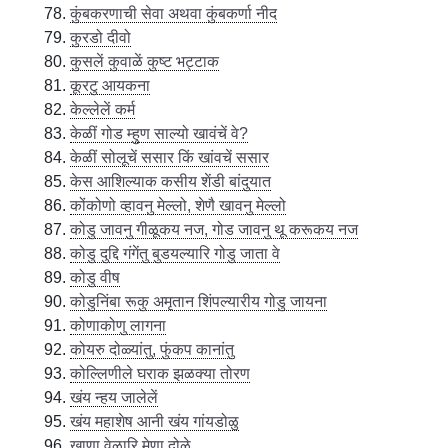
कुंबकरणाची सेवा अथवा कुंबकर्णा नीद
कुरडो दीवो
कुसलें कुवाळें कुष्ट भट्टाक
कूरटु आयकना
केल्लेलें कर्म
केळीं गोड म्हुण साल्यो खावंचें वे?
केळीं सोलूचें ससार किं खांवचें ससार
केस आशिल्याक कसीय शेंडी बांदुयात
कोंकोणो व्हावनु मेल्लो, शेणै खावनु मेल्लो
कोडु जावनु गीळूकय नज, गोड जावनु थू करूकय नज
कोडु दुद्दि गंगेंतु बुडयल्यारि गोडु जाता वे
कोडु वीष
कोडुनिंबा रूकु अमृतान शिंपल्यारीय गोडु जायना
कोणाकोणु लागना
कोयरु दोळ्यांतु, फुंकप कानांतु
कोल्लिणीले घराक झळक्या तोरण
खंय न्हय जालेलें
खंय महाशेष आनी खंय गांयडोळु
खाणा वेळारि मेणा दोळे