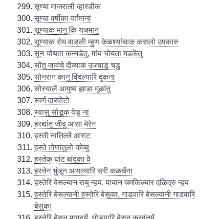
सूण्या माजराली व्हारडीक
सूण्या वर्षीका वर्तमानां
सूण्याक मानु कि यजमानु
सूण्याक रोम वाडली म्हुण केळश्यांचाक कसलो उपकारु
सून चोयता कन्नडेंतु, मांय चोयता मडकेंतु
सोंतु जावंचे दीव्याक उजवाडु चडु
सोनरान कानु विंदल्यारि दुकना
सोस्यालें आयुष्य झाडा मूळांतु
स्वर्ग दारवोटो
स्वासु सोडूक वेळु ना
हरद्यांतु जीवु आसा मेरेन
हस्ती नातिल्लें आराट
हस्ते तोणांतुलो कोब्बु
हस्तेक घांट बांदुका वे
हस्तेन भुंजून आयल्यारि सरी कळचेंना
हस्तेरि बेसल्यान रायु न्हय, पायान चमकिल्यार दळिद्रु न्हय
हस्तेरि बेसल्यानी हस्तेरि बेसुका, गाडवारि बेसल्यानी गाडवारि
बेसुका
हस्तेरि बेसून मागूनयें, घोड्यारि बेसून कुरवूंनयें