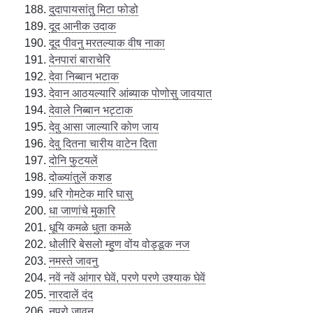
दुदापायसांतु मिटा फोडो
दूद आनीक उदाक
दूद पीवनु मरतल्याक वीष नाका
देनपारां बाराचेरि
देवा निब्बान भटाक
देवान आठयल्यारि आंब्याक पोणोसु जावयात
देवाले निब्बान भट्टाक
देवु आसा जाल्यारि कोण जाय
देवु दितना चारीय वाटेन दिता
दोनि फुटयलें
दोळ्यांतुलें कशड
धरि गोमटेक मारि घासु
धा जाणांचे मुकारि
धूयि कमळे धुता कमळे
धोलीरि बेसलो म्हुण वोंय वोड्डूक नज
नमस्ते जावनु
नवें नवें आंगार घेवें, परणे परणे उश्याक घेवें
नारदालें दंद
नुपुरो जावनु