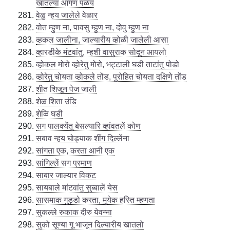
खातल्या आंगण पळय
वेळु न्हय जालेले वेळार
वोत म्हुण ना, पावसु म्हुण ना, दोवु म्हुण ना
व्हकल जालीना, जाल्यारीय व्होळी जालेली आसा
व्हारडीके मंटवांतु, म्हशी वासुराक सोदून आयलो
व्होकल मोरो व्होरेतु मोरो, भट्टाली घडी ताटांतु पोडो
व्होरेतु चोयता व्होकले तोंड, पुरोहित चोयता दक्षिणे तोंड
शीत शिजून पेज जाली
शेळ शिता उंडि
शेळि घडी
सग पालक्येंतु बेसल्यारि व्हांवतलें कोण
सबाव न्हय घोड्याक शींग दिल्लेंना
सांगता एक, करता आनी एक
सांगिल्लें सग प्रमाण
साबार जाल्यार विकट
सायबाले मांटवांतु सुब्बालें येस
सासमाक गुड्डो करता, मुयेक हस्ति म्हणता
सुकल्ले रुकाक दीरु येवन्ना
सुको सूण्या गू भाजून दिल्यारीय खातलो