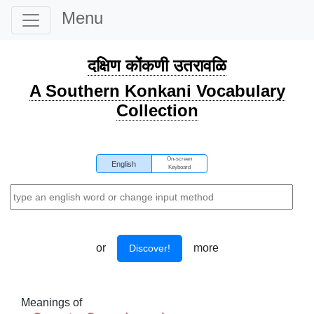
Menu
दक्षिण कोंकणी उतरावळि
A Southern Konkani Vocabulary
Collection
On-screen
English
Keyboard
or
more
Discover!
Meanings of