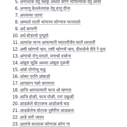
अनाथाक देवु रक्षकु अथवा कोण नातिल्याक देवु आसा
अन्यायु केल्लेल्यांक देवु हातु दीना
अपसव्या उतरां
अम्माले ताली भांगारय सोन्नारु फारतलो
अर्द कापणी
अर्ध बोडाचो पुप्पूयो
अल्पांक भाग्य आयल्यारी मदरातीचेंय सातें धरतलीं
अशी म्होणचें न्हय, तशी म्होणचें न्हय, दीवाळेचे दीवे रे पुता
आंगाचो रोगु वतलो, मनाचो वचोना
आंबूस सूळि अथवा आंबूस पुळची
आंबो पोणोसु चडु
आंब्या प्रति आंबाडो
आगळान गळो कातरता
आजि आपयल्यारी फाय ओ म्हणता
आजि होळी, फाय पोळी, परां उकूळी
आडळेले बोटाकच आडोळचें चड
आडळेलेच बोटाक दुशेरीय आडळता
आडें सरी जावप
आतांचे कालाक कोणाक कोण ना