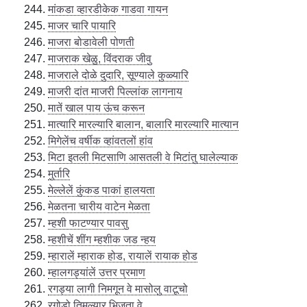
मांकडा व्हारडीकेक गाडवा गायन
माजर चारि पायारि
माजरा बोडावेली पोणती
माजराक खेळु, विंदराक जीवु
माजराले दोळे दुदारि, सूण्याले कुळ्यारि
माजरी दांत माजरी पिल्लांक लागनाय
मातें खाल पाय ऊंच करून
मात्यारि मारल्यारि बालान, बालारि मारल्यारि मात्यान
मिगेलेंच वर्षीक व्हांवतलों हांव
मिटा इतली मिटसाणि आसतली वे मिटांतु घालेल्याक
मुर्तारि
मेल्लेलें कुंकड पाकां हालयता
मेळतना चारीय वाटेन मेळता
म्हशी फाटण्यार पावसु
म्हशीचें शींग म्हशीक जड न्हय
म्हारालें म्हाराक होड, रायालें रायाक होड
म्हालगड्यांलें उत्तर प्रमाण
रगड्या लागी निमगून वे मासोलु वाटूचो
रगोडो तिमल्यार भिजता वे