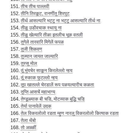
तीच तीच पाल्लवी
तीनि तिरकूट, रानणींतु शिरपुट
तीर्थ आसल्यारि भट्टु ना भट्टु आसल्यारि तीर्थ ना
तीळु उडोंवचाक स्थायु ना
तीळु खेल्यारि तीळा इतलीच भूक वतली
तुगेले तारवारि मिगेलें फपळ
तुजी शिकवण
तुज्यान जायत जाल्यारि
तुस्सु मोल
तूं भुंयचेर साकून किरलेल्लो न्हय
तूं रुकाक फुटल्लो न्हय
तूप खातल्ले चेरडालें रूप पळयल्यारीच कळता
तृप्ति आसचें महाभाग्य
तेण्डूळ्याक बी चडि, मोटव्याक बुद्धि चडि
तेर्या पानावेलें उदक
तेल विकरलोलो रडता म्हुण नारलु विकरलोलो कित्याक रडता
तेला थेंबो
तो अळ्ळीं