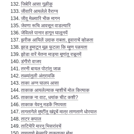
जिबेरि आसा गूळीकु
जीवारि आयलेले वैराग्य
जीवु मेळ्यारि भीक मागन
जेवणा रूचि आवसून वाडल्यारि
जेविल्ले पानार हागून घालूनयें
झरीक आयिलें उदाक राबता, हूवाराचें व्होळता
झाड हुमाटून मूळ फुटला कि म्हुण पळयता
झोडा वारें येतना माड्या मूणांतु राबूनयें
डंगीरो वाजप
तरनी बायल पोटांतु जाळ
तळ्यांतुली अंत्रावळि
ताका अन्न घालप आसा
ताकाक आयलेल्याक म्हशीचें मोल कित्याक
ताकाक ना वाट, धयांक चीट कशी?
ताकाक येवनु मडकें निपयता
तागतागेले मुष्टींतु खंपूचें मात्र ताणताणे धोरयात
ताटर कपाल
ताटियेरि मारनु भिसरांवचें
ताणताणे मेल्यारि ताकताका मोक्षु