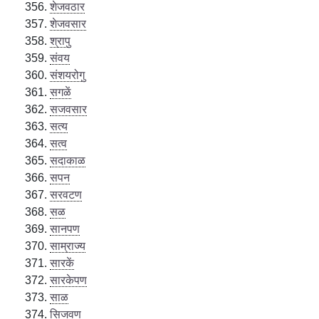
शेजवठार
शेजवसार
श्रापु
संवय
संशयरोगु
सगळें
सजवसार
सत्य
सत्व
सदाकाळ
सपन
सरवटण
सळ
सानपण
साम्राज्य
सारकें
सारकेपण
साळ
सिजवण