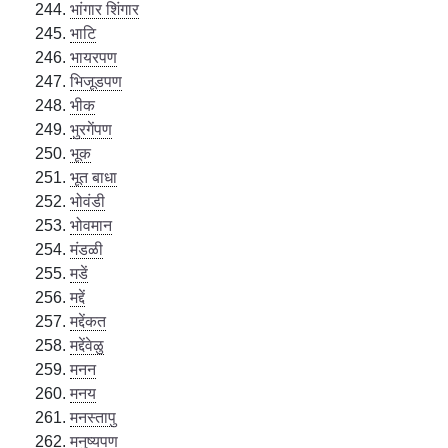
भांगार शिंगार
भाटि
भायरपण
भिजूडपण
भीक
भुरगेंपण
भूक
भूत बाधा
भोवंडी
भोवमान
मंडळी
मडें
मद्दें
मद्देंकत
मद्देंवेळु
मनन
मनय
मनस्तापु
मनुष्यपण