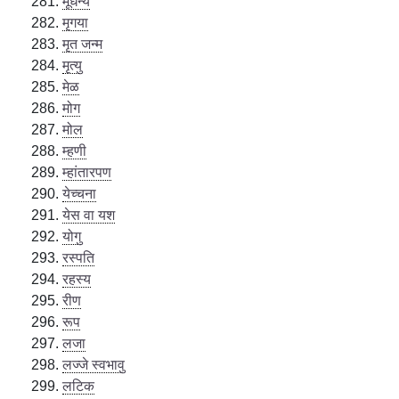
मूर्धन्य
मृगया
मृत जन्म
मृत्यु
मेळ
मोग
मोल
म्हणी
म्हांतारपण
येच्चना
येस वा यश
योगु
रस्पति
रहस्य
रीण
रूप
लजा
लज्जे स्वभावु
लटिक