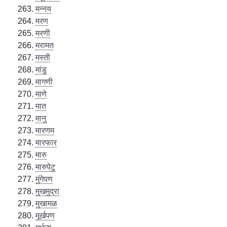
मन्नय
मरण
मरणी
मरामत
मस्ती
मांडु
मागणी
माणे
मात
मानु
मारणम
मारफार
मारु
मारुपेटु
मुंगेपण
मुखमुद्रा
मुखामळ
मूर्खपण