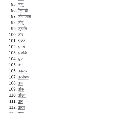
जावु
जिवाळो
जीवाजाळ
जीवु
जुंटायि
जोर
झंजट
झगडें
झळकि
झूज
डंभ
तक्रार
तरणेपण
तळ
तांक
तांडव
तान
तारण