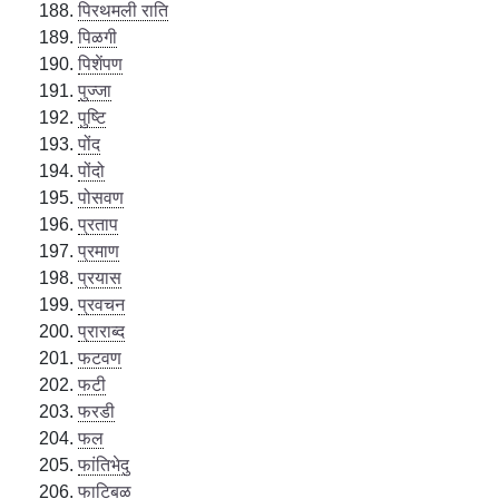
पिरथमली राति
पिळगी
पिशेंपण
पुज्जा
पुष्टि
पोंद
पोंदो
पोसवण
प्रताप
प्रमाण
प्रयास
प्रवचन
प्राराब्द
फटवण
फटी
फरडी
फल
फांतिभेदु
फाटिबळ