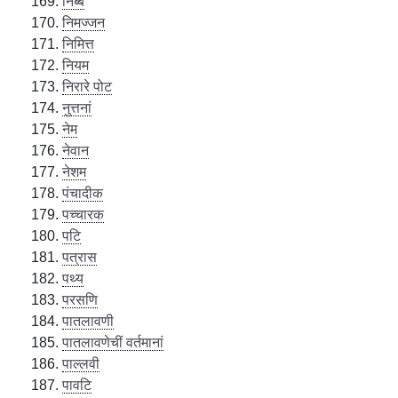
निब्ब
निमज्जन
निमित्त
नियम
निरारे पोट
नुत्तनां
नेम
नेवान
नेशम
पंचादीक
पच्चारक
पटि
पत्रास
पथ्य
परसणि
पातलावणी
पातलावणेचीं वर्तमानां
पाल्लवी
पावटि