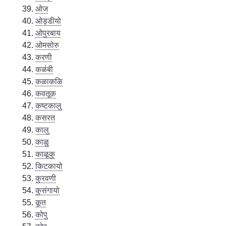
ओज
ओड्डीयो
ओपुरबाय
ओमसोरु
करणी
कळंबी
कळाकळि
कवतूक
कष्टकालु
कसरत
कालु
काळु
काळूकु
किटकायो
कुरवणी
कुसंगायो
कूत
कोपु