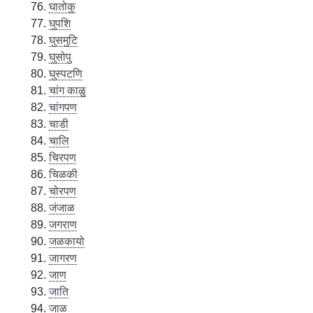
घातोकु
घुपशि
घुसमुटि
घुसोपु
घुस्पटणि
चांग काळु
चांगपण
चाडी
चालि
चिरपण
चिळकी
चोरपण
जंजाळ
जगराण
जळकायो
जागरण
जाण
जाति
जाळ