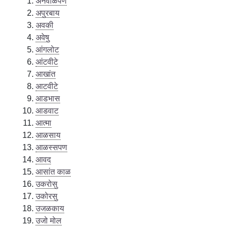
अनवाळपण
अपुरबाय
अवकी
अवेषु
आंगलोट
आंटवीटे
आखांत
आटवीटे
आडभास
आडवाट
आत्मा
आळसाय
आळस्सपण
आवद
आसांत काळ
उकरोसु
उकोरसु
उजळकाय
उजो मोल