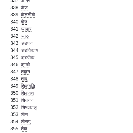
वोग्रि
वोज
वोड्डीयो
वोरु
व्यापार
व्यारु
व्हडपण
व्हडविकाय
व्हडवीक
व्हाळो
शकुन
शापु
शिकबुद्धि
शिकवण
शिजवण
शिष्टकालु
शीण
शीरापु
शेक