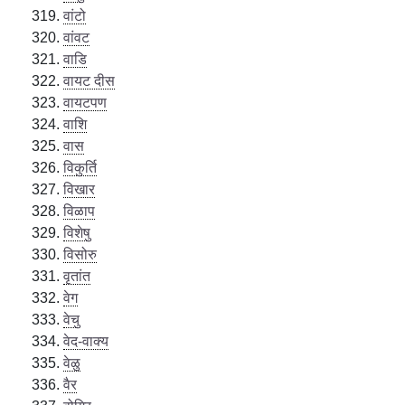
वांटो
वांवट
वाडि
वायट दीस
वायटपण
वाशि
वास
विकुर्ति
विखार
विळाप
विशेषु
विसोरु
वृतांत
वेग
वेचु
वेद-वाक्य
वेळु
वैर