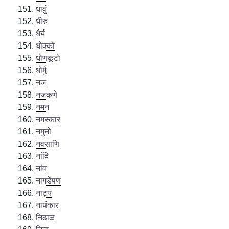
धावुं
धीरु
धैर्य
धोक्को
धोणकूटो
धोर्मु
नज
नजकणे
नमन
नमस्कार
नमुनो
नवसाणि
नांदि
नांव
नागडेंपण
नाट्य
नायंकार
निठाळ