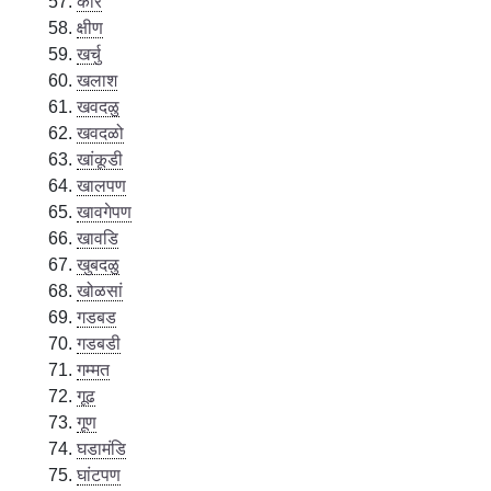
कोर
क्षीण
खर्चु
खलाश
खवदळु
खवदळो
खांकूडी
खालपण
खावगेपण
खावडि
खुबदळु
खोळसां
गडबड
गडबडी
गम्मत
गूढ
गूण
घडामंडि
घांटपण