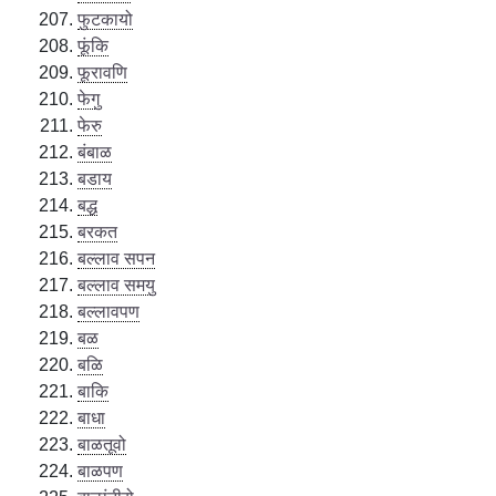
फुटकायो
फूंकि
फूरावणि
फेगु
फेरु
बंबाळ
बडाय
बद्ध
बरकत
बल्लाव सपन
बल्लाव समयु
बल्लावपण
बळ
बळि
बाकि
बाधा
बाळतूवो
बाळपण