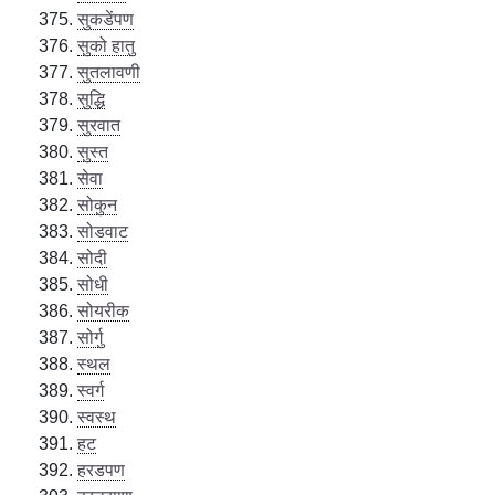
सुकडेंपण
सुको हातु
सुतलावणी
सुद्धि
सुरवात
सुस्त
सेवा
सोकुन
सोडवाट
सोदी
सोधी
सोयरीक
सोर्गु
स्थल
स्वर्ग
स्वस्थ
हट
हरडपण