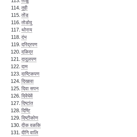
ताळु
तुद्दी
तोंड
तोडोवु
थोराय
दंभ
दरिद्रपण
दळिद्र
दादुलपण
दाम
दाष्टिकपण
दिखावा
दिवा सपन
दिवेंघेवें
दिष्टांत
दिष्टि
दिष्टीकोण
दीक वळकि
दीगि वालि