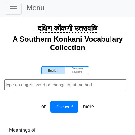
Menu
दक्षिण कोंकणी उतरावळि
A Southern Konkani Vocabulary
Collection
On-screen
English
Keyboard
or
more
Discover!
Meanings of