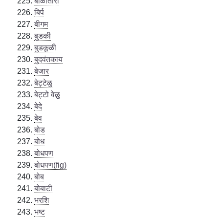
बाळांतीरो
बिर्प
बीगम
बुडकी
बुडकूळी
बुदवंतकाय
बेजार
बेट्टेळु
बेट्टो वेळु
बेदे
बेव
बोड
बोध
बोधपण
बोधपण(fig)
बोब
बोबाटी
भरशि
भष्ट