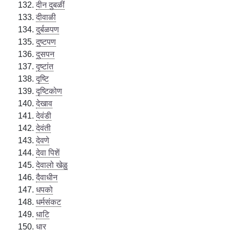
दीन दुबळीं
दीवाळी
दुर्बळपण
दुष्टपण
दुसपन
दृष्टांत
दृष्टि
दृष्टिकोण
देखाव
देवंडी
देवंती
देवणे
देवा पिशें
देवालो खेळु
दैवाधीन
धपको
धर्मसंकट
धाटि
धार