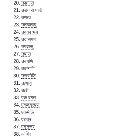
उडगास
उडगास पाडें
उणत्व
उतळतापु
उदका भय
उदासपण
उपवासु
उपास
उबगणि
उवग्गणि
उसरमेटि
ऊणावु
ऊरी
एक बगत
एकदुद्रपण
एकमेळि
एडतूर
एडुतुत्तर
ओग्रि