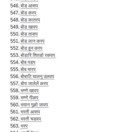
बोड आसप
बोड करप
बोड कातरप
बोड खावप
बोड तासप
बोड लान करप
बोड हून करप
बोडारि शितडो रकवप
बोब पडप
बोब मारप
बोबाटि घालनु उलवप
बोय जालेलें करप
भण्णे खावप
भण्णे गीळप
भयान गूळो जावप
भरती आसप
भरती चडवप
भरप