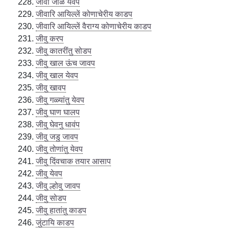
जीवा जाळ येवप
जीवारि आयिल्लें कोणाचेरीय काडप
जीवारि आयिल्लें वैराग्य कोणाचेरीय काडप
जीवु करप
जीवु कातरींतु सोडप
जीवु खाल ऊंच जावप
जीवु खाल येवप
जीवु खावप
जीवु गळ्यांतु येवप
जीवु घाण घालप
जीवु घेवनु धावंप
जीवु जडु जावप
जीवु तोणांतु येवप
जीवु दिंवचाक तयार आसाप
जीवु येवप
जीवु ल्होवु जावप
जीवु सोडप
जीवु हातांतु काडप
जुंटायि काडप