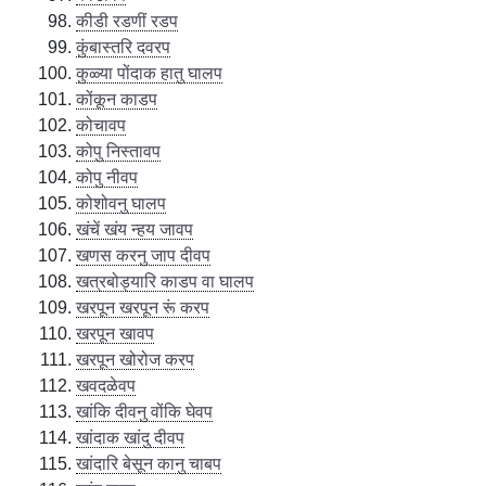
कीडी रडणीं रडप
कुंबास्तरि दवरप
कुळ्या पोंदाक हातु घालप
कोंकून काडप
कोचावप
कोपु निस्तावप
कोपु नीवप
कोशोवनु घालप
खंचें खंय न्हय जावप
खणस करनु जाप दीवप
खत्रबोड्यारि काडप वा घालप
खरपून खरपून रूं करप
खरपून खावप
खरपून खोरोज करप
खवदळेवप
खांकि दीवनु वोंकि घेवप
खांदाक खांदु दीवप
खांदारि बेसून कानु चाबप