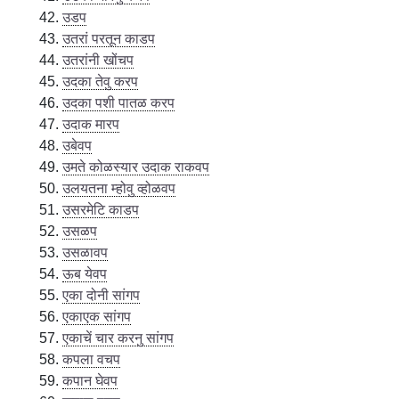
उडप
उतरां परतून काडप
उतरांनी खोंचप
उदका तेवु करप
उदका पशी पातळ करप
उदाक मारप
उबेवप
उमते कोळस्यार उदाक राकवप
उलयतना म्होवु व्होळवप
उसरमेटि काडप
उसळप
उसळावप
ऊब येवप
एका दोनी सांगप
एकाएक सांगप
एकाचें चार करनु सांगप
कपला वचप
कपान घेवप