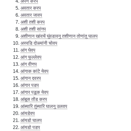
अर्पण करप
अवतार करप
अवतार जावप
अशी तशी करप
अशी तशी सांगप
अशीणान खांवचें घुंवडावनु तशीणान तोणांतु घालप
अस्वडि दोळ्यांनी चोवप
आंग घेवप
आंग फुल्लेवप
आंग वीणप
आंगाक कांटे येवप
आंगान दवरप
आंगार पडप
आंगार पडूक येवप
आंबूस तोंड करप
आंब्यारि तुंब्यारि घालनु उलवप
आंयडेवप
आंयडो घालप
आंयडो पडप