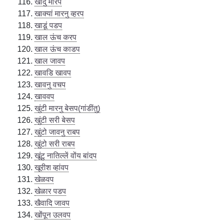
खांदु मारप
खाक्यां मारनु व्हरप
खाडूं पडप
खाल ऊंच करप
खाल ऊंच काडप
खाल जावप
खावडि खावप
खावनु वचप
खाववप
खुंटी मारनु बेसप(गांडींतु)
खुंटी सरी बेसप
खुंटो जावनु राबप
खुंटो सरी राबप
खूंटु नातिल्लें वोंय बांदप
खूरीश व्हांवप
खेळवप
खेळार पडप
खैवादि जावप
खोंपून उलवप