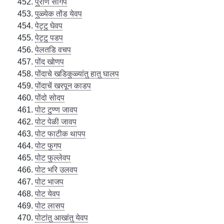
पुराण सांगप
पुळ्येक तोंड येवप
पेट्टु घेवप
पेट्टु पडप
पेलतडि वचप
पोंद खोणप
पोंदाचे खडिकुळ्यांतु हातु घालप
पोंदाचें खरपून काडप
पोंदो सोदप
पोट टुण्ण जावप
पोट पेळी जावप
पोट फाटीक थापप
पोट फुगप
पोट फुल्लेवप
पोट भरि उलवप
पोट भाजप
पोट येवप
पोट लासप
पोटांतु आखांतु येवप