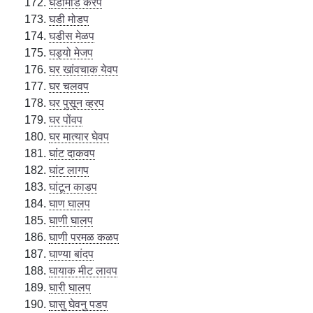
घडामंडि करप
घडी मोडप
घडीस मेळप
घड्यो मेजप
घर खांवचाक येवप
घर चलवप
घर पुसून व्हरप
घर पोंवप
घर मात्यार घेवप
घांट दाकवप
घांट लागप
घांटून काडप
घाण घालप
घाणी घालप
घाणी परमळ कळप
घाण्या बांदप
घायाक मीट लावप
घारी घालप
घासु घेवनु पडप