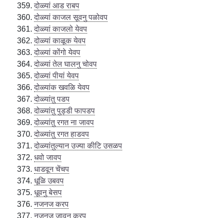
दोळ्यां आड राबप
दोळ्यां काजल सूवनु पळोवप
दोळ्यां काजलो येवप
दोळ्यां काळूक येवप
दोळ्यां कोंगो येवप
दोळ्यां तेल घालनु चोवप
दोळ्यां पीयां येवप
दोळ्यांक खवळि येवप
दोळ्यांतु पडप
दोळ्यांतु पुड्डी फापडप
दोळ्यांतु रगत ना जावप
दोळ्यांतु रगत हाडवप
दोळ्यांतुल्यान उज्या कीटि उसळप
धवो जावप
धाडवून चेंचप
धूळि उबवप
धूवनु बेसप
नजनज करप
नजनज जावनु करप