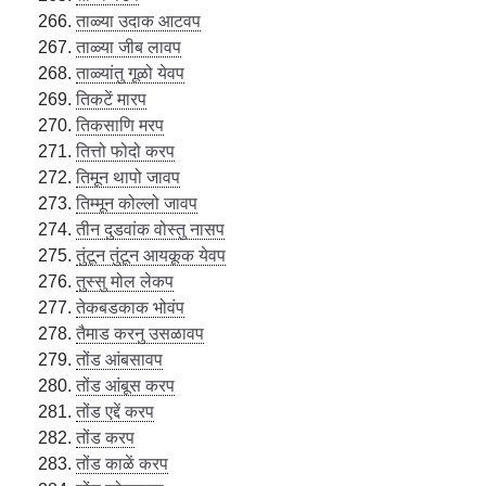
ताळ्या उदाक आटवप
ताळ्या जीब लावप
ताळ्यांतु गूळो येवप
तिकटें मारप
तिकसाणि मरप
तित्तो फोदो करप
तिमून थापो जावप
तिम्मून कोल्लो जावप
तीन दुडवांक वोस्तु नासप
तुंटून तुंटून आयकूक येवप
तुस्सु मोल लेकप
तेकबडकाक भोवंप
तैमाड करनु उसळावप
तोंड आंबसावप
तोंड आंबूस करप
तोंड एद्दें करप
तोंड करप
तोंड काळें करप