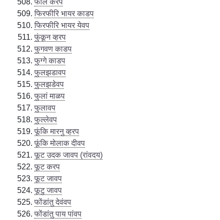
फालें करप
फिरफीरि भायर काडप
फिरफीरि भायर येवप
फुंकून व्हरप
फुगवण काडप
फुग्गे काडप
फुलझडावप
फुलझडेवप
फुलां माळप
फुलावप
फुल्लेवप
फूंकि मारनु व्हरप
फूंकि मोलाक दीवप
फूट उदक जावप (रांवदय)
फूट करप
फूट जावप
फूटु जावप
फोंडांतु देवंवप
फोंडांतु पाय पांवप