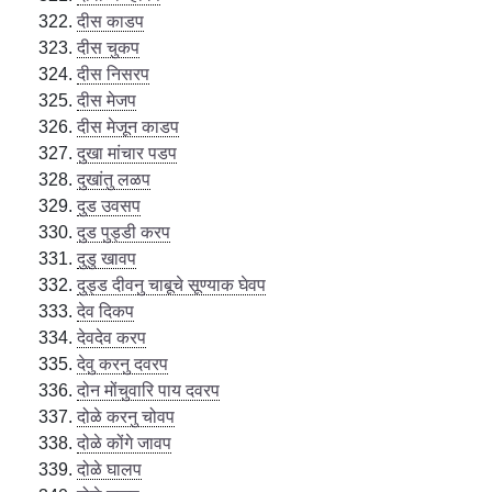
दीस काडप
दीस चुकप
दीस निसरप
दीस मेजप
दीस मेजून काडप
दुखा मांचार पडप
दुखांतु लळप
दुड उवसप
दुड पुड्डी करप
दुडु खावप
दुड्ड दीवनु चाबूचे सूण्याक घेवप
देव दिकप
देवदेव करप
देवु करनु दवरप
दोन मोंचुवारि पाय दवरप
दोळे करनु चोवप
दोळे कोंगे जावप
दोळे घालप