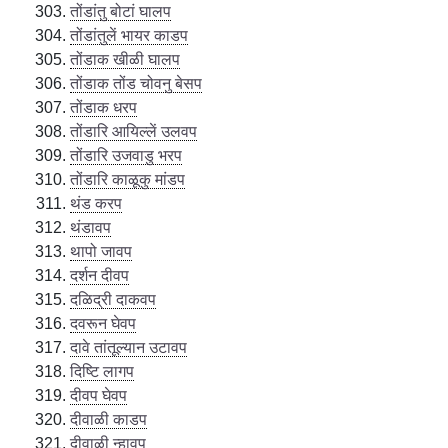
तोंडांतु बोटां घालप
तोंडांतुलें भायर काडप
तोंडाक खीळी घालप
तोंडाक तोंड चोवनु बेसप
तोंडाक धरप
तोंडारि आयिल्लें उलवप
तोंडारि उजवाडु भरप
तोंडारि काळूकु मांडप
थंड करप
थंडावप
थापो जावप
दर्शन दीवप
दळिद्री दाकवप
दवरून घेवप
दावे तांतूल्यान उटावप
दिष्टि लागप
दीवप घेवप
दीवाळी काडप
दीवाळी न्हावप