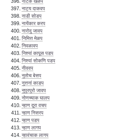
नाटक खेळप
नाट्य दाकवप
नाडी सोडप
नायेंकार करप
नारोदु जावप
निमित्त मेळप
निवळावप
निश्यां कापूस पडप
निश्यां सोकणि पडप
नीववप
नुतोच बेसप
नुत्तनां काडप
नुपुरपुरो जावप
नोणच्याक घालप
न्हाण दूरा वचप
न्हाण निसरप
न्हाण पडप
न्हाण लागप
न्हावंचाक लागप