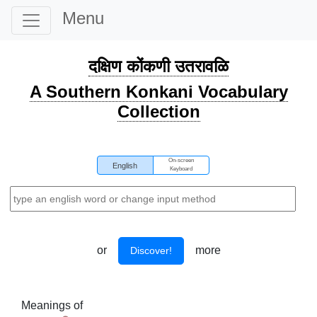
Menu
दक्षिण कोंकणी उतरावळि
A Southern Konkani Vocabulary
Collection
On-screen
English
Keyboard
or
more
Discover!
Meanings of