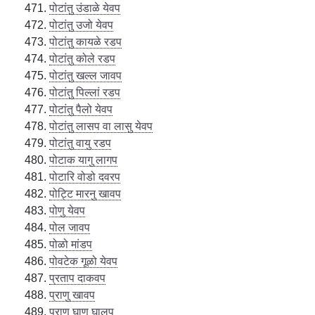
पोटांतु उंडाळे येवप
पोटांतु उजो येवप
पोटांतु कायळे रडप
पोटांतु कोले रडप
पोटांतु खल्ल जावप
पोटांतु पिल्लां रडप
पोटांतु पैलो येवप
पोटांतु लासप वा लासु येवप
पोटांतु वायु रडप
पोटाक यागु लागप
पोटारि वोडो दवरप
पोट्टि मारनु खावप
पोणु येवप
पोल जावप
पोळो मांडप
पोवटेक गूळो येवप
प्रताप दाकवप
प्राणु खावप
प्राणु घाण घालप