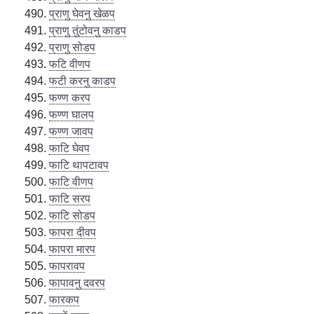
प्राणु घेवनु खेळप
प्राणु तुंटोवनु काडप
प्राणु सोडप
फटि वीणप
फटी करनु काडप
फण्ण करप
फण्ण घालप
फण्ण जावप
फाटि घेवप
फाटि थापटावप
फाटि वीणप
फाटि सरप
फाटि सोडप
फापरा दीवप
फापरा मारप
फापरावप
फापावनु दवरप
फारकप