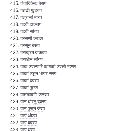
पंचादिकेक बेसप
पटळी फुटवप
पत्रासां मारप
पदवी दाकवप
पदवी सांगप
परसणी काडप
परसून बेसप
पराक्रम दाकवप
पराधीन सांगप
पाक उबल्यारि कायळो उबलो म्हणप
पाकां उडून भायर सरप
पाकां दवरप
पाकां फुटप
पातळावणि उलवप
पान धोरनु दवरप
पान पुसून जेवप
पाय ओडप
पाय दवरप
पाय धरप