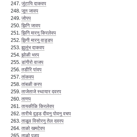
जुंटायि दाकवप
जून जावप
जोपप
झिगि जावप
झिगि मारनु किरलेवप
झिगी मारनु वाड्डप
झुलुंभ दाकवप
झोळी भरप
डांगीरो वाजप
तडीरि पांवप
तांकवप
तांबळी करप
ताजेताजे स्थायार दवरप
ताणप
तायकीळि किरलेवप
तारीचे दुड्ड दीवनु पोवनु वचप
ताळूव विसोरनु तेल दवरप
ताळो खमटेवप
ताळो पडप