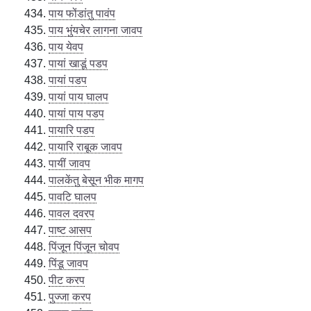
पाय फोंडांतु पावंप
पाय भुंयचेर लागना जावप
पाय येवप
पायां खाडूं पडप
पायां पडप
पायां पाय घालप
पायां पाय पडप
पायारि पडप
पायारि राबूक जावप
पायीं जावप
पालकेंतु बेसून भीक मागप
पावटि घालप
पावल दवरप
पाष्ट आसप
पिंजून पिंजून चोवप
पिंडू जावप
पीट करप
पुज्जा करप