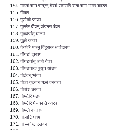
गायचें चाम पांगूरनु येंवचे समयारि वागा चाम भायर काडप
गीळप
गुडोळो जावप
गुल्लेर दीवनु वांयगण घेवप
गुळक्यांतु घालप
गूळो जावप
गेरशेरि मारनु विंदुराक धावंडावप
गोंयडो झरवप
गोंयड्यांतु उजो येवप
गोंयड्याक पुसून सोडप
गोठेवनु भोंवप
गोडा गुळ्यान गळो कातरप
गोबोरु उबवप
गोमटेरि पडप
गोमटेरि पेसकाति दवरप
गोमटो कातरप
गोलांटि घेवप
गोळकोष्ट उलवप