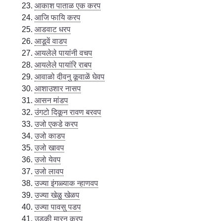
आकाश पाताळ एक करप
आजि फायि करप
आडवाट धरप
आडूवें वाडप
आयलेले पायांनी वचप
आयलेले पायांरि राबप
आवाळो दीवनु कूवाळें घेवप
आशाउशार नासप
आसन मांडप
उंगटो दिकून रावण बरवप
उजो एकडे करप
उजो काडप
उजो खावप
उजो येवप
उजो लावप
उज्या इंगळ्याक न्हाणवप
उज्या खेळु खेळप
उज्या पावसु पडप
उडकी मारनु करप