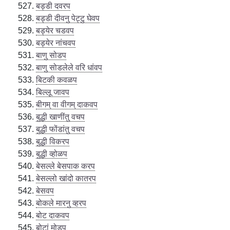
बड्डी दवरप
बड्डी दीवनु पेट्टु घेवप
बड्येर चडवप
बड्येर नांचवप
बाणु सोडप
बाणु सोडलेले वरि धांवप
बिटकी कवळप
बिल्लू जावप
बीगम् वा वीगम् दाकवप
बुद्धी खाणींतु वचप
बुद्धी फोंडांतु वचप
बुद्धी विकरप
बुद्धी व्होळप
बेसल्ले बेसपाक करप
बेसल्लो खांदो कातरप
बेसवप
बोकले मारनु व्हरप
बोट दाकवप
बोटां मोडप