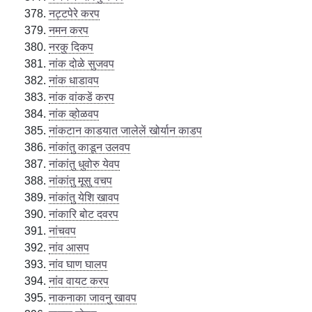
नट्टपेरे करप
नमन करप
नरकु दिकप
नांक दोळे सुजवप
नांक धाडावप
नांक वांकडें करप
नांक व्होळवप
नांकटान काडयात जालेलें खोर्यान काडप
नांकांतु काडून उलवप
नांकांतु धुवोरु येवप
नांकांतु मूसु वचप
नांकांतु येशि खावप
नांकारि बोट दवरप
नांचवप
नांव आसप
नांव घाण घालप
नांव वायट करप
नाकनाका जावनु खावप