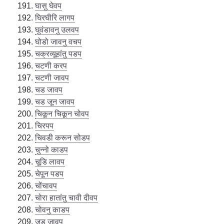
घासु घेवप
घिरघीरि लागप
घुवंडावनु उलवप
घोडो जावनु वचप
चक्रव्यूहांतु पडप
चटणी करप
चटणी जावप
चड जावप
चड जून जावप
चिकून चिकून चोवप
चिरपप
चिवडी करून सोडप
चुन्नो काडप
चूडि लावप
चेपून पडप
चोंचावप
चोरा हातांतु चावी दीवप
चोवनु काडप
जड जावप