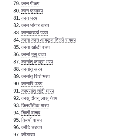
कान पीळप
कान फुलावप
कान भरप
कान भांगार करप
कानकवडां पडप
काना कान आयकूनातिल्लें राबवप
काना खीळी वचप
कानां मूसु वचप
कानांतु कापूस भरप
कानांतु व्हरप
कानांतु शिशें भरप
कानारि पडप
कापसांतु खुंटी मारप
कासु दीवनु लासु घेवप
किरवोंटीक मारप
किर्ती वाचप
किर्त्यो वाचप
कीटि चडवप
कीडावप