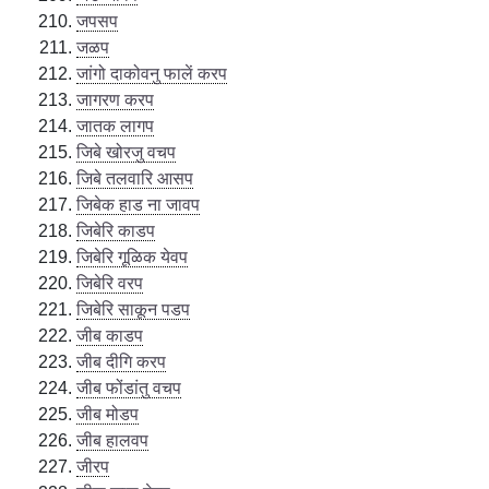
जपसप
जळप
जांगो दाकोवनु फालें करप
जागरण करप
जातक लागप
जिबे खोरजु वचप
जिबे तलवारि आसप
जिबेक हाड ना जावप
जिबेरि काडप
जिबेरि गूळिक येवप
जिबेरि वरप
जिबेरि साकून पडप
जीब काडप
जीब दीगि करप
जीब फोंडांतु वचप
जीब मोडप
जीब हालवप
जीरप