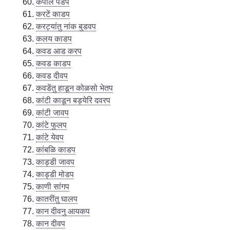
कपाल पडप
करटें काडप
करट्यांतु नांक बुडवप
कलय काडप
कवड आड करप
कवड काडप
कवड दीवप
कवडेंतु हाडून कोळसो भेतप
कांटी काडून बड्येरि दवरप
कांटी जावप
कांटे फुलप
कांटे येवप
कांबळि काडप
काड्डी जावप
काड्डी मोडप
काणी सांगप
कातरींतु घालप
कान दीवनु आयकप
कान दीवप