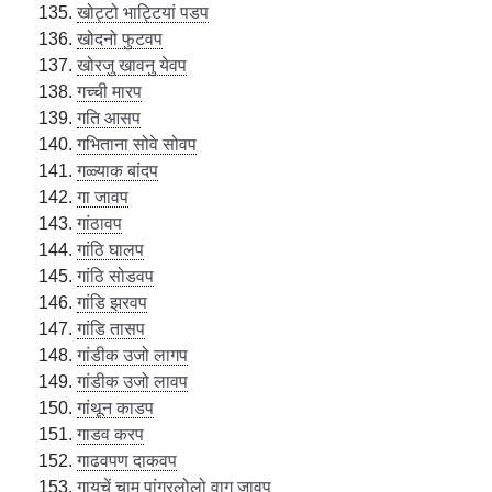
खोट्टो भाट्टियां पडप
खोदनो फुटवप
खोरजु खावनु येवप
गच्ची मारप
गति आसप
गभिताना सोवे सोवप
गळ्याक बांदप
गा जावप
गांठावप
गांठि घालप
गांठि सोडवप
गांडि झरवप
गांडि तासप
गांडीक उजो लागप
गांडीक उजो लावप
गांथून काडप
गाडव करप
गाढवपण दाकवप
गायचें चाम पांगुरलोलो वागु जावप