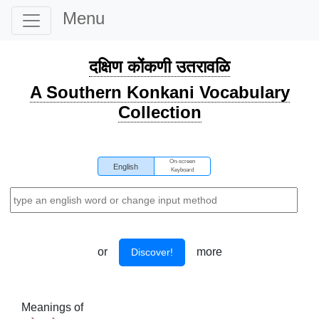
Menu
दक्षिण कोंकणी उतरावळि
A Southern Konkani Vocabulary
Collection
On-screen
English
Keyboard
or
more
Discover!
Meanings of