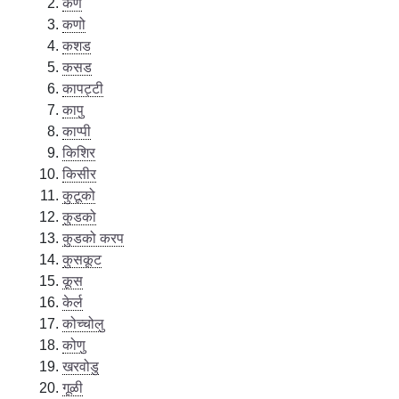
कण
कणो
कशड
कसड
कापट्टी
कापु
काप्पी
किशिर
किसीर
कुटूको
कुडको
कुडको करप
कुसकूट
कूस
केर्ल
कोच्चोलु
कोणु
खरवोडु
गूळी