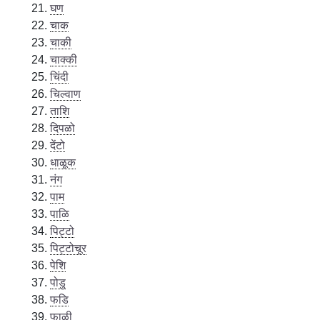
घण
चाक
चाकी
चाक्की
चिंदी
चिल्वाण
ताशि
दिपळो
देंटो
धाळूक
नंग
पाम
पाळि
पिट्टो
पिट्टोचूर
पेशि
पोडु
फडि
फाळी