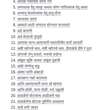
अधिक पंचादिक कोरू नये
अनाथाक देवु रक्षकु अथवा कोण नातिल्याक देवु आसा
अन्यायु केल्लेल्यांक देवु हातु दीना
अपसव्या उतरां
अम्माले ताली भांगारय सोन्नारु फारतलो
अर्द कापणी
अर्ध बोडाचो पुप्पूयो
अल्पांक भाग्य आयल्यारी मदरातीचेंय सातें धरतलीं
अशी म्होणचें न्हय, तशी म्होणचें न्हय, दीवाळेचे दीवे रे पुता
आंगाचो रोगु वतलो, मनाचो वचोना
आंबूस सूळि अथवा आंबूस पुळची
आंबो पोणोसु चडु
आंब्या प्रति आंबाडो
आगळान गळो कातरता
आजि आपयल्यारी फाय ओ म्हणता
आजि होळी, फाय पोळी, परां उकूळी
आडळेले बोटाकच आडोळचें चड
आडळेलेच बोटाक दुशेरीय आडळता
आडें सरी जावप