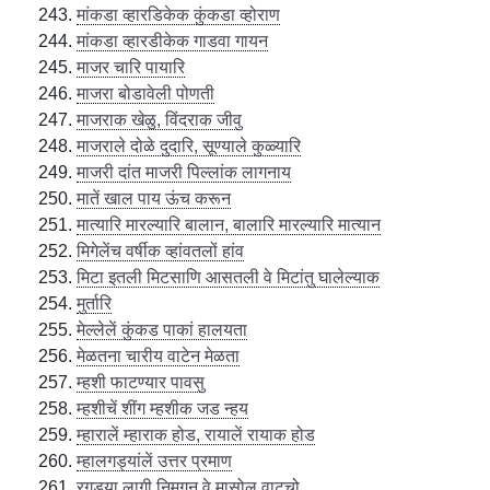
मांकडा व्हारडिकेक कुंकडा व्होराण
मांकडा व्हारडीकेक गाडवा गायन
माजर चारि पायारि
माजरा बोडावेली पोणती
माजराक खेळु, विंदराक जीवु
माजराले दोळे दुदारि, सूण्याले कुळ्यारि
माजरी दांत माजरी पिल्लांक लागनाय
मातें खाल पाय ऊंच करून
मात्यारि मारल्यारि बालान, बालारि मारल्यारि मात्यान
मिगेलेंच वर्षीक व्हांवतलों हांव
मिटा इतली मिटसाणि आसतली वे मिटांतु घालेल्याक
मुर्तारि
मेल्लेलें कुंकड पाकां हालयता
मेळतना चारीय वाटेन मेळता
म्हशी फाटण्यार पावसु
म्हशीचें शींग म्हशीक जड न्हय
म्हारालें म्हाराक होड, रायालें रायाक होड
म्हालगड्यांलें उत्तर प्रमाण
रगड्या लागी निमगून वे मासोलु वाटूचो