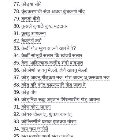
कीड्यां सोवे
कुंबकरणाची सेवा अथवा कुंबकर्णा नीद
कुरडो दीवो
कुसलें कुवाळें कुष्ट भट्टाक
कूरटु आयकना
केल्लेलें कर्म
केळीं गोड म्हुण साल्यो खावंचें वे?
केळीं सोलूचें ससार किं खांवचें ससार
केस आशिल्याक कसीय शेंडी बांदुयात
कोंकोणो व्हावनु मेल्लो, शेणै खावनु मेल्लो
कोडु जावनु गीळूकय नज, गोड जावनु थू करूकय नज
कोडु दुद्दि गंगेंतु बुडयल्यारि गोडु जाता वे
कोडु वीष
कोडुनिंबा रूकु अमृतान शिंपल्यारीय गोडु जायना
कोणाकोणु लागना
कोयरु दोळ्यांतु, फुंकप कानांतु
कोल्लिणीले घराक झळक्या तोरण
खंय न्हय जालेलें
खंय महाशेष आनी खंय गांयडोळु