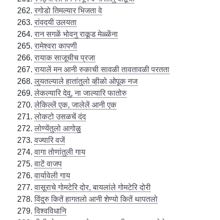
रगोडो तिमल्यार भिजता वे
रांवदयी उलयता
रान सगळें भोवनु राकूड मेळ्ळेंना
रामेश्वरा कापणी
रायाक साजूचीच प्रजा
रायालें मन आनी रुकाची सावळी तावतावळी परतता
लुयतल्याले हातांतुलो व्हीळो ओपूक नज
लेकल्यारि देवु, ना जाल्यारि फातोरु
लेकिल्लें एक, जालेलें आनी एक
लोकटो उसळचें दंद
लोण्येंतुलो आगोळु
वज्यारि वजें
वागा तोणांतुली गाय
वाटें वाजप
वार्यावेली गाय
वासूराचे गोमटेरि दोर, बायलांले गोमटेरि दोरी
विंदुरु कितें हागतलो आनी शेण्यो कितें थापतलो
विश्वविधानि