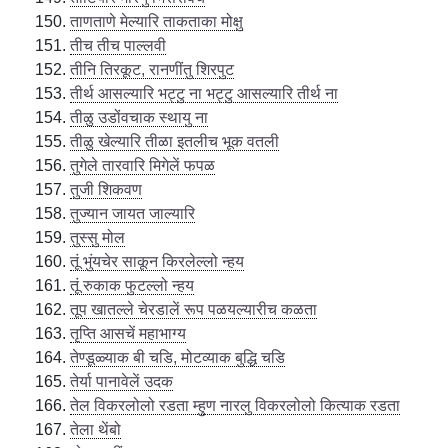
ताणताणे मेल्यारि ताकताका मोक्षु
तीच तीच पाल्लवी
तीनि तिरकूट, रानणींतु शिरपुट
तीर्थ आसल्यारि भट्टु ना भट्टु आसल्यारि तीर्थ ना
तीळु उडोंवचाक स्थायु ना
तीळु खेल्यारि तीळा इतलीच भूक वतली
तुगेले तारवारि मिगेलें फपळ
तुजी शिकवण
तुज्यान जायत जाल्यारि
तुस्सु मोल
तूं भुंयचेर साकून किरलेल्लो न्हय
तूं रुकाक फुटल्लो न्हय
तूप खातल्ले चेरडालें रूप पळयल्यारीच कळता
तृप्ति आसचें महाभाग्य
तेण्डूळ्याक बी चडि, मोटव्याक बुद्धि चडि
तेर्या पानावेलें उदक
तेल विकरलोलो रडता म्हुण नारलु विकरलोलो कित्याक रडता
तेला थेंबो