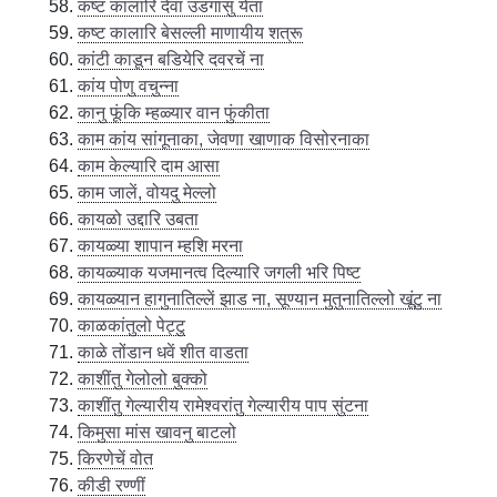
कष्ट कालारि देवा उडगासु येता
कष्ट कालारि बेसल्ली माणायीय शत्रू
कांटी काडून बडियेरि दवरचें ना
कांय पोणु वचुन्ना
कानु फूंकि म्हळ्यार वान फुंकीता
काम कांय सांगूनाका, जेवणा खाणाक विसोरनाका
काम केल्यारि दाम आसा
काम जालें, वोयदु मेल्लो
कायळो उद्दारि उबता
कायळ्या शापान म्हशि मरना
कायळ्याक यजमानत्व दिल्यारि जगली भरि पिष्ट
कायळ्यान हागुनातिल्लें झाड ना, सूण्यान मुतुनातिल्लो खूंटु ना
काळकांतुलो पेट्टु
काळे तोंडान धवें शीत वाडता
काशींतु गेलोलो बुक्को
काशींतु गेल्यारीय रामेश्वरांतु गेल्यारीय पाप सुंटना
किमुसा मांस खावनु बाटलो
किरणेचें वोत
कीडी रण्णीं