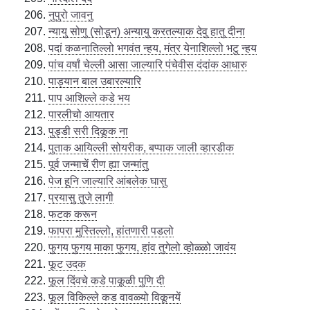
नुपुरो जावनु
न्यायु सोणु (सोडून) अन्यायु करतल्याक देवु हातु दीना
पदां कळनातिल्लो भगवंत न्हय, मंत्र येनाशिल्लो भटु न्हय
पांच वर्षां चेल्ली आसा जाल्यारि पंचेवीस दंदांक आधारु
पाड्यान बाल उबारल्यारि
पाप आशिल्ले कडे भय
पारलीचो आयतार
पुड्डी सरी दिकूक ना
पुताक आयिल्ली सोयरीक, बप्पाक जाली व्हारडीक
पूर्व जन्माचें रीण ह्या जन्मांतु
पेज हूनि जाल्यारि आंबलेक घासु
प्रयासु तुजे लागी
फटक करून
फापरा मुस्तिल्लो, हांतणारी पडलो
फुगय फुगय माका फुगय, हांव तुगेलो व्होळ्ळो जावंय
फूट उदक
फूल दिंवचे कडे पाकूळी पुणि दी
फूल विकिल्ले कड वावळ्यो विकूनयें