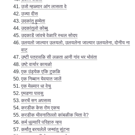
उजो म्हळ्यार आंग लासता वे
उज्या दीस
उदकांतु हुम्मेता
उदकांतुलो कोब्बु
उदकाडें जांवचे वेळारि स्थल सोदप
उलयलो जाल्यार उलयलो, उलयलेना जाल्यार उलयलेना, दोनीय ना
वाट
उष्टी पत्रावळि सी लळता आनी गांव भर भोवंता
उष्टे वार्यार कायळो
एक उंड्येक एकि टुकळि
एक निब्बान येवयात जालें
एक मेळ्यार धा वेचु
एमडणा पावसु
करचें सग अपसव्य
करडीक केस रोम एकच
करडीक भीवनातिल्लो कांबळीक भिता वे?
कर्म धुल्यारि परिहारु न्हय
कर्मांतु बरयलेलें जन्मांतु सुंटना