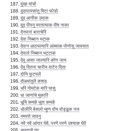
दुखा मांचो
दुदापायसांतु मिटा फोडो
दूद आनीक उदाक
दूद पीवनु मरतल्याक वीष नाका
देनपारां बाराचेरि
देवा निब्बान भटाक
देवान आठयल्यारि आंब्याक पोणोसु जावयात
देवाले निब्बान भट्टाक
देवु आसा जाल्यारि कोण जाय
देवु दितना चारीय वाटेन दिता
दोनि फुटयलें
दोळ्यांतुलें कशड
धरि गोमटेक मारि घासु
धा जाणांचे मुकारि
धूयि कमळे धुता कमळे
धोलीरि बेसलो म्हुण वोंय वोड्डूक नज
नमस्ते जावनु
नवें नवें आंगार घेवें, परणे परणे उश्याक घेवें
नारदालें दंद