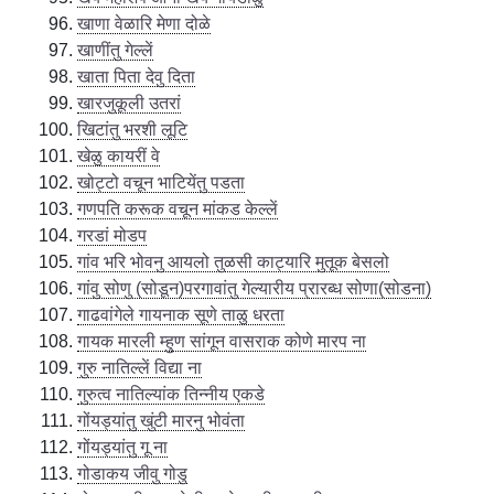
खाणा वेळारि मेणा दोळे
खाणींतु गेल्लें
खाता पिता देवु दिता
खारजुकूली उतरां
खिटांतु भरशी लूटि
खेळु कायरीं वे
खोट्टो वचून भाटियेंतु पडता
गणपति करूक वचून मांकड केल्लें
गरडां मोडप
गांव भरि भोवनु आयलो तुळसी काट्यारि मुतूक बेसलो
गांवु सोणु (सोडून)परगावांतु गेल्यारीय प्रारब्ध सोणा(सोडना)
गाढवांगेले गायनाक सूणे ताळु धरता
गायक मारली म्हुण सांगून वासराक कोणे मारप ना
गुरु नातिल्लें विद्या ना
गुरुत्व नातिल्यांक तिन्नीय एकडे
गोंयड्यांतु खुंटी मारनु भोवंता
गोंयड्यांतु गू ना
गोडाकय जीवु गोडु