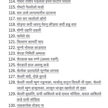
गोबरा राशीर पडलेली हस्ते फाटीर पावली
गोमटो गेल्लोलो माडो
घरा उजो लागल्यारीय उटावना
घरा सर जालोलो व्होरो
घोड्या कदी धावनु येवनु कीड्या कदी हळु वता
घोणी उद्दारि उडली
चामेले दंद
चिल्वाण कायरीं न्हय
चुन्नो भोरूक काडयात
चेरडा निमितीं अम्माक
चेरडाक बळ रण्णे (अथवा रडणें)
चेरडालें हाल आवसू कडे
चेल्येक उलयलेलें सुन्नेक लागता
चेल्ली चंदी, दोळे कुरडे
चेल्ली जाली म्हुण रडूनाका, मासोलु वाटून दितली ती तुका, चेल्लो
जालो म्हुण हासूनाका, लासून भाजून खातोलो तो तुका
चेल्ली बुदवंति, दायी आशिल्ले कडे दावल सोदिता, दावल आशिल्ले
कडे दायी सोदिता
जळकायेक वोकद ना