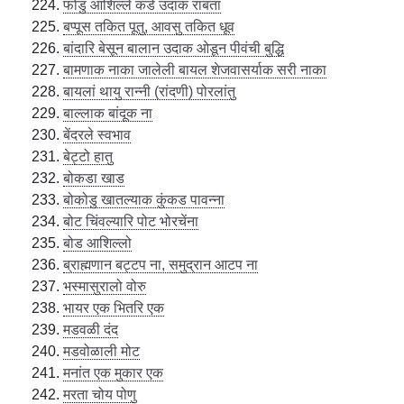
फोंडु आशिल्ले कडे उदाक राबता
बप्पूस तकित पूतु, आवसु तकित धूव
बांदारि बेसून बालान उदाक ओडून पीवंची बुद्धि
बामणाक नाका जालेली बायल शेजवासर्याक सरी नाका
बायलां थायु रान्नी (रांदणी) पोरलांतु
बाल्लाक बांदूक ना
बेंदरले स्वभाव
बेट्टो हातु
बोकडा खाड
बोकोडु खातल्याक कुंकड पावन्ना
बोट चिंवल्यारि पोट भोरचेंना
बोड आशिल्लो
ब्राह्मणान बट्टप ना, समुद्रान आटप ना
भस्मासुरालो वोरु
भायर एक भितरि एक
मडवळी दंद
मडवोळाली मोट
मनांत एक मुकार एक
मरता चोय पोणु