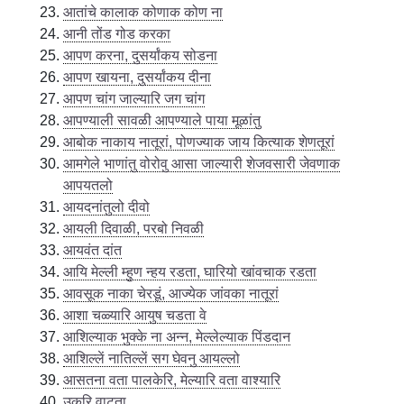
आतांचे कालाक कोणाक कोण ना
आनी तोंड गोड करका
आपण करना, दुसर्यांकय सोडना
आपण खायना, दुसर्यांकय दीना
आपण चांग जाल्यारि जग चांग
आपण्याली सावळी आपण्याले पाया मूळांतु
आबोक नाकाय नातूरां, पोणज्याक जाय कित्याक शेणतूरां
आमगेले भाणांतु वोरोवु आसा जाल्यारी शेजवसारी जेवणाक
आपयतलो
आयदनांतुलो दीवो
आयली दिवाळी, परबो निवळी
आयवंत दांत
आयि मेल्ली म्हुण न्हय रडता, घारियो खांवचाक रडता
आवसूक नाका चेरडूं, आज्येक जांवका नातूरां
आशा चळ्यारि आयुष चडता वे
आशिल्याक भुक्के ना अन्न, मेल्लेल्याक पिंडदान
आशिल्लें नातिल्लें सग घेवनु आयल्लो
आसतना वता पालकेरि, मेल्यारि वता वाश्यारि
उकरि वाटता