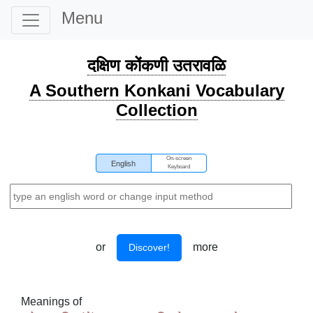
Menu
दक्षिण कोंकणी उतरावळि
A Southern Konkani Vocabulary
Collection
On-screen
English
Keyboard
or
more
Discover!
Meanings of