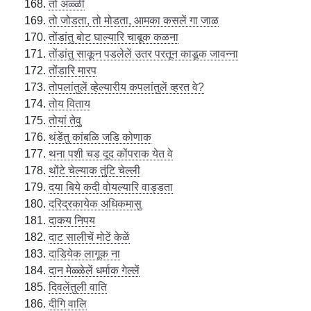
तो अळ्ळीं
तो जोडता, तो मोडता, आमका कसलें गा जाळ
तोंडांतु बोट घाल्यारि चाबूक कळना
तोंडांतु साकून पडलेलें उतर परतून काडूक जावन्ना
तोंडारि मारप
तोपलांतुलें व्हेल्यारीय कपलांतुलें व्हरत वे?
तोय विताय
तोयां तेवु
थंडेंतु कांबळि जडि कोणाक
थना पशी चड दूद कोंपराक येत वे
थोंटे चेल्याक तुंटि चेल्ली
दया बिये कदी वोयल्यारि वाड्डता
दरिद्रकायेक अधिकमासु
दाकय निपय
दाट सालीचें मोटें केळें
दाडियेक लागूक ना
दान मेळ्ळेलें धर्माक गेल्लें
दिवलेंतुली वाति
दीगि वालि