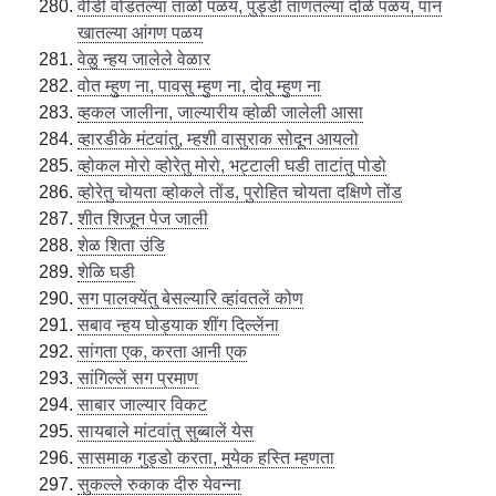
वीडी वोडतल्या ताळो पळय, पुड्डी ताणतल्या दोळे पळय, पान
खातल्या आंगण पळय
वेळु न्हय जालेले वेळार
वोत म्हुण ना, पावसु म्हुण ना, दोवु म्हुण ना
व्हकल जालीना, जाल्यारीय व्होळी जालेली आसा
व्हारडीके मंटवांतु, म्हशी वासुराक सोदून आयलो
व्होकल मोरो व्होरेतु मोरो, भट्टाली घडी ताटांतु पोडो
व्होरेतु चोयता व्होकले तोंड, पुरोहित चोयता दक्षिणे तोंड
शीत शिजून पेज जाली
शेळ शिता उंडि
शेळि घडी
सग पालक्येंतु बेसल्यारि व्हांवतलें कोण
सबाव न्हय घोड्याक शींग दिल्लेंना
सांगता एक, करता आनी एक
सांगिल्लें सग प्रमाण
साबार जाल्यार विकट
सायबाले मांटवांतु सुब्बालें येस
सासमाक गुड्डो करता, मुयेक हस्ति म्हणता
सुकल्ले रुकाक दीरु येवन्ना