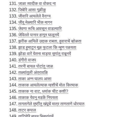
जाळा व्यादीक वा वोकद ना
जिबेरि आसा गूळीकु
जीवारि आयलेले वैराग्य
जीवु मेळ्यारि भीक मागन
जेवणा रूचि आवसून वाडल्यारि
जेविल्ले पानार हागून घालूनयें
झरीक आयिलें उदाक राबता, हूवाराचें व्होळता
झाड हुमाटून मूळ फुटला कि म्हुण पळयता
झोडा वारें येतना माड्या मूणांतु राबूनयें
डंगीरो वाजप
तरनी बायल पोटांतु जाळ
तळ्यांतुली अंत्रावळि
ताका अन्न घालप आसा
ताकाक आयलेल्याक म्हशीचें मोल कित्याक
ताकाक ना वाट, धयांक चीट कशी?
ताकाक येवनु मडकें निपयता
तागतागेले मुष्टींतु खंपूचें मात्र ताणताणे धोरयात
ताटर कपाल
ताटियेरि मारनु भिसरांवचें