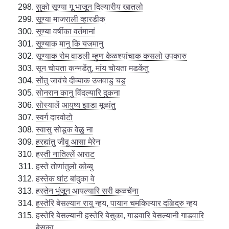
सुको सूण्या गू भाजून दिल्यारीय खातलो
सूण्या माजराली व्हारडीक
सूण्या वर्षीका वर्तमानां
सूण्याक मानु कि यजमानु
सूण्याक रोम वाडली म्हुण केळश्यांचाक कसलो उपकारु
सून चोयता कन्नडेंतु, मांय चोयता मडकेंतु
सोंतु जावंचे दीव्याक उजवाडु चडु
सोनरान कानु विंदल्यारि दुकना
सोस्यालें आयुष्य झाडा मूळांतु
स्वर्ग दारवोटो
स्वासु सोडूक वेळु ना
हरद्यांतु जीवु आसा मेरेन
हस्ती नातिल्लें आराट
हस्ते तोणांतुलो कोब्बु
हस्तेक घांट बांदुका वे
हस्तेन भुंजून आयल्यारि सरी कळचेंना
हस्तेरि बेसल्यान रायु न्हय, पायान चमकिल्यार दळिद्रु न्हय
हस्तेरि बेसल्यानी हस्तेरि बेसुका, गाडवारि बेसल्यानी गाडवारि
बेसुका