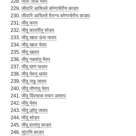
जीवा जाळ येवप
जीवारि आयिल्लें कोणाचेरीय काडप
जीवारि आयिल्लें वैराग्य कोणाचेरीय काडप
जीवु करप
जीवु कातरींतु सोडप
जीवु खाल ऊंच जावप
जीवु खाल येवप
जीवु खावप
जीवु गळ्यांतु येवप
जीवु घाण घालप
जीवु घेवनु धावंप
जीवु जडु जावप
जीवु तोणांतु येवप
जीवु दिंवचाक तयार आसाप
जीवु येवप
जीवु ल्होवु जावप
जीवु सोडप
जीवु हातांतु काडप
जुंटायि काडप