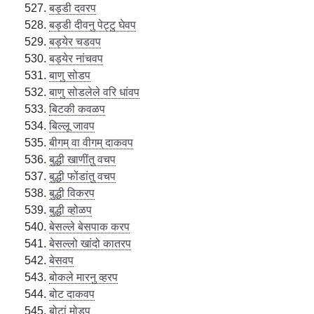
बड्डी दवरप
बड्डी दीवनु पेट्टु घेवप
बड्येर चडवप
बड्येर नांचवप
बाणु सोडप
बाणु सोडलेले वरि धांवप
बिटकी कवळप
बिल्लू जावप
बीगम् वा वीगम् दाकवप
बुद्धी खाणींतु वचप
बुद्धी फोंडांतु वचप
बुद्धी विकरप
बुद्धी व्होळप
बेसल्ले बेसपाक करप
बेसल्लो खांदो कातरप
बेसवप
बोकले मारनु व्हरप
बोट दाकवप
बोटां मोडप