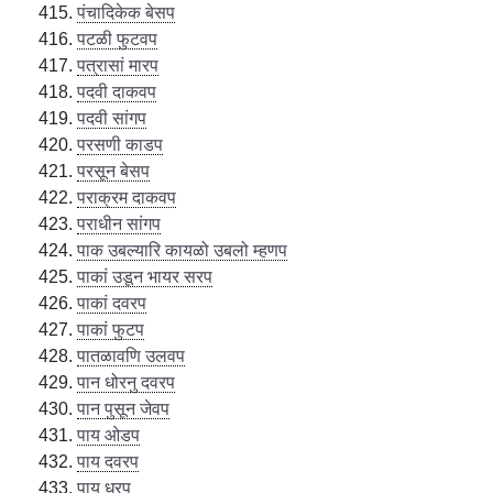
पंचादिकेक बेसप
पटळी फुटवप
पत्रासां मारप
पदवी दाकवप
पदवी सांगप
परसणी काडप
परसून बेसप
पराक्रम दाकवप
पराधीन सांगप
पाक उबल्यारि कायळो उबलो म्हणप
पाकां उडून भायर सरप
पाकां दवरप
पाकां फुटप
पातळावणि उलवप
पान धोरनु दवरप
पान पुसून जेवप
पाय ओडप
पाय दवरप
पाय धरप