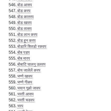
बोड आसप
बोड करप
बोड कातरप
बोड खावप
बोड तासप
बोड लान करप
बोड हून करप
बोडारि शितडो रकवप
बोब पडप
बोब मारप
बोबाटि घालनु उलवप
बोय जालेलें करप
भण्णे खावप
भण्णे गीळप
भयान गूळो जावप
भरती आसप
भरती चडवप
भरप