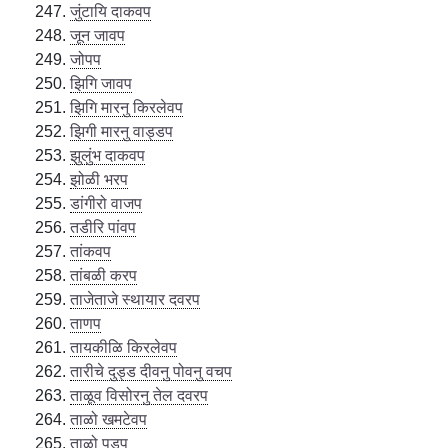
जुंटायि दाकवप
जून जावप
जोपप
झिगि जावप
झिगि मारनु किरलेवप
झिगी मारनु वाड्डप
झुलुंभ दाकवप
झोळी भरप
डांगीरो वाजप
तडीरि पांवप
तांकवप
तांबळी करप
ताजेताजे स्थायार दवरप
ताणप
तायकीळि किरलेवप
तारीचे दुड्ड दीवनु पोवनु वचप
ताळूव विसोरनु तेल दवरप
ताळो खमटेवप
ताळो पडप