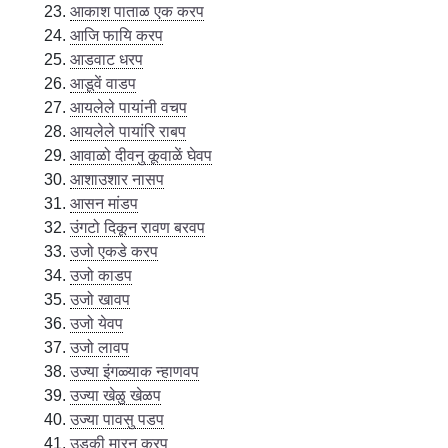
आकाश पाताळ एक करप
आजि फायि करप
आडवाट धरप
आडूवें वाडप
आयलेले पायांनी वचप
आयलेले पायांरि राबप
आवाळो दीवनु कूवाळें घेवप
आशाउशार नासप
आसन मांडप
उंगटो दिकून रावण बरवप
उजो एकडे करप
उजो काडप
उजो खावप
उजो येवप
उजो लावप
उज्या इंगळ्याक न्हाणवप
उज्या खेळु खेळप
उज्या पावसु पडप
उडकी मारनु करप