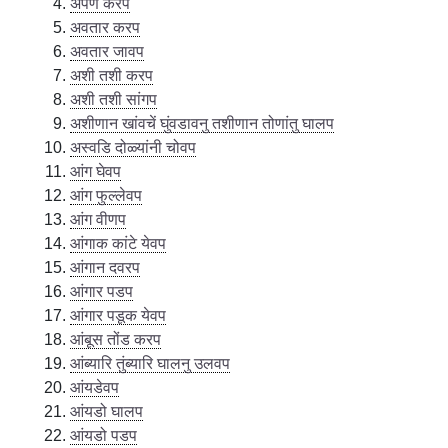
अर्पण करप
अवतार करप
अवतार जावप
अशी तशी करप
अशी तशी सांगप
अशीणान खांवचें घुंवडावनु तशीणान तोणांतु घालप
अस्वडि दोळ्यांनी चोवप
आंग घेवप
आंग फुल्लेवप
आंग वीणप
आंगाक कांटे येवप
आंगान दवरप
आंगार पडप
आंगार पडूक येवप
आंबूस तोंड करप
आंब्यारि तुंब्यारि घालनु उलवप
आंयडेवप
आंयडो घालप
आंयडो पडप