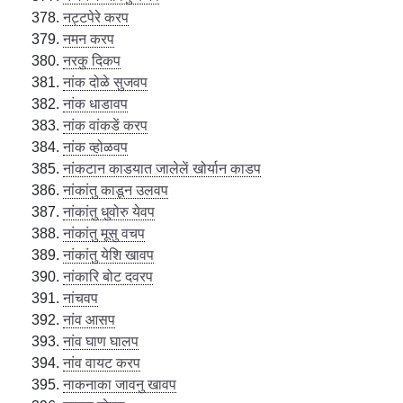
नट्टपेरे करप
नमन करप
नरकु दिकप
नांक दोळे सुजवप
नांक धाडावप
नांक वांकडें करप
नांक व्होळवप
नांकटान काडयात जालेलें खोर्यान काडप
नांकांतु काडून उलवप
नांकांतु धुवोरु येवप
नांकांतु मूसु वचप
नांकांतु येशि खावप
नांकारि बोट दवरप
नांचवप
नांव आसप
नांव घाण घालप
नांव वायट करप
नाकनाका जावनु खावप