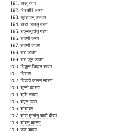
घासु घेवप
घिरघीरि लागप
घुवंडावनु उलवप
घोडो जावनु वचप
चक्रव्यूहांतु पडप
चटणी करप
चटणी जावप
चड जावप
चड जून जावप
चिकून चिकून चोवप
चिरपप
चिवडी करून सोडप
चुन्नो काडप
चूडि लावप
चेपून पडप
चोंचावप
चोरा हातांतु चावी दीवप
चोवनु काडप
जड जावप