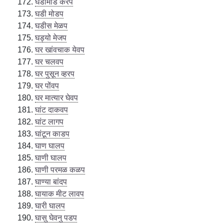
घडामंडि करप
घडी मोडप
घडीस मेळप
घड्यो मेजप
घर खांवचाक येवप
घर चलवप
घर पुसून व्हरप
घर पोंवप
घर मात्यार घेवप
घांट दाकवप
घांट लागप
घांटून काडप
घाण घालप
घाणी घालप
घाणी परमळ कळप
घाण्या बांदप
घायाक मीट लावप
घारी घालप
घासु घेवनु पडप