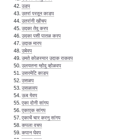
उडप
उतरां परतून काडप
उतरांनी खोंचप
उदका तेवु करप
उदका पशी पातळ करप
उदाक मारप
उबेवप
उमते कोळस्यार उदाक राकवप
उलयतना म्होवु व्होळवप
उसरमेटि काडप
उसळप
उसळावप
ऊब येवप
एका दोनी सांगप
एकाएक सांगप
एकाचें चार करनु सांगप
कपला वचप
कपान घेवप