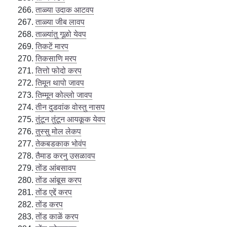
ताळ्या उदाक आटवप
ताळ्या जीब लावप
ताळ्यांतु गूळो येवप
तिकटें मारप
तिकसाणि मरप
तित्तो फोदो करप
तिमून थापो जावप
तिम्मून कोल्लो जावप
तीन दुडवांक वोस्तु नासप
तुंटून तुंटून आयकूक येवप
तुस्सु मोल लेकप
तेकबडकाक भोवंप
तैमाड करनु उसळावप
तोंड आंबसावप
तोंड आंबूस करप
तोंड एद्दें करप
तोंड करप
तोंड काळें करप