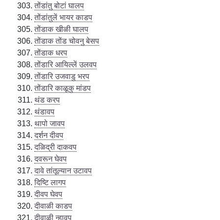
तोंडांतु बोटां घालप
तोंडांतुलें भायर काडप
तोंडाक खीळी घालप
तोंडाक तोंड चोवनु बेसप
तोंडाक धरप
तोंडारि आयिल्लें उलवप
तोंडारि उजवाडु भरप
तोंडारि काळूकु मांडप
थंड करप
थंडावप
थापो जावप
दर्शन दीवप
दळिद्री दाकवप
दवरून घेवप
दावे तांतूल्यान उटावप
दिष्टि लागप
दीवप घेवप
दीवाळी काडप
दीवाळी न्हावप