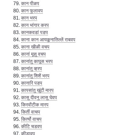
कान पीळप
कान फुलावप
कान भरप
कान भांगार करप
कानकवडां पडप
काना कान आयकूनातिल्लें राबवप
काना खीळी वचप
कानां मूसु वचप
कानांतु कापूस भरप
कानांतु व्हरप
कानांतु शिशें भरप
कानारि पडप
कापसांतु खुंटी मारप
कासु दीवनु लासु घेवप
किरवोंटीक मारप
किर्ती वाचप
किर्त्यो वाचप
कीटि चडवप
कीडावप