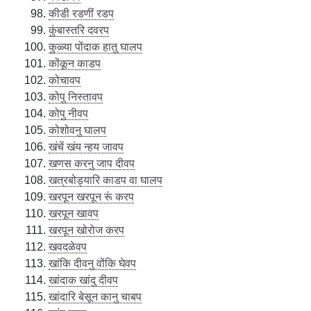
कीडी रडणीं रडप
कुंबास्तरि दवरप
कुळ्या पोंदाक हातु घालप
कोंकून काडप
कोचावप
कोपु निस्तावप
कोपु नीवप
कोशोवनु घालप
खंचें खंय न्हय जावप
खणस करनु जाप दीवप
खत्रबोड्यारि काडप वा घालप
खरपून खरपून रूं करप
खरपून खावप
खरपून खोरोज करप
खवदळेवप
खांकि दीवनु वोंकि घेवप
खांदाक खांदु दीवप
खांदारि बेसून कानु चाबप