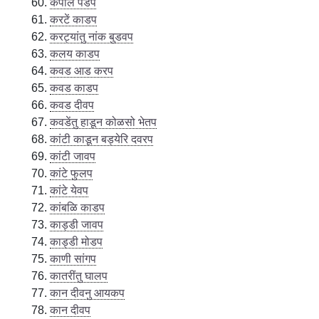
कपाल पडप
करटें काडप
करट्यांतु नांक बुडवप
कलय काडप
कवड आड करप
कवड काडप
कवड दीवप
कवडेंतु हाडून कोळसो भेतप
कांटी काडून बड्येरि दवरप
कांटी जावप
कांटे फुलप
कांटे येवप
कांबळि काडप
काड्डी जावप
काड्डी मोडप
काणी सांगप
कातरींतु घालप
कान दीवनु आयकप
कान दीवप