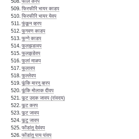
फालें करप
फिरफीरि भायर काडप
फिरफीरि भायर येवप
फुंकून व्हरप
फुगवण काडप
फुग्गे काडप
फुलझडावप
फुलझडेवप
फुलां माळप
फुलावप
फुल्लेवप
फूंकि मारनु व्हरप
फूंकि मोलाक दीवप
फूट उदक जावप (रांवदय)
फूट करप
फूट जावप
फूटु जावप
फोंडांतु देवंवप
फोंडांतु पाय पांवप