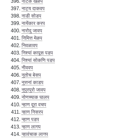
नाटक खेळप
नाट्य दाकवप
नाडी सोडप
नायेंकार करप
नारोदु जावप
निमित्त मेळप
निवळावप
निश्यां कापूस पडप
निश्यां सोकणि पडप
नीववप
नुतोच बेसप
नुत्तनां काडप
नुपुरपुरो जावप
नोणच्याक घालप
न्हाण दूरा वचप
न्हाण निसरप
न्हाण पडप
न्हाण लागप
न्हावंचाक लागप