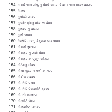
गायचें चाम पांगूरनु येंवचे समयारि वागा चाम भायर काडप
गीळप
गुडोळो जावप
गुल्लेर दीवनु वांयगण घेवप
गुळक्यांतु घालप
गूळो जावप
गेरशेरि मारनु विंदुराक धावंडावप
गोंयडो झरवप
गोंयड्यांतु उजो येवप
गोंयड्याक पुसून सोडप
गोठेवनु भोंवप
गोडा गुळ्यान गळो कातरप
गोबोरु उबवप
गोमटेरि पडप
गोमटेरि पेसकाति दवरप
गोमटो कातरप
गोलांटि घेवप
गोळकोष्ट उलवप