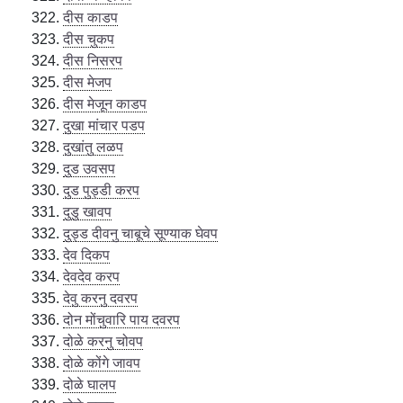
दीस काडप
दीस चुकप
दीस निसरप
दीस मेजप
दीस मेजून काडप
दुखा मांचार पडप
दुखांतु लळप
दुड उवसप
दुड पुड्डी करप
दुडु खावप
दुड्ड दीवनु चाबूचे सूण्याक घेवप
देव दिकप
देवदेव करप
देवु करनु दवरप
दोन मोंचुवारि पाय दवरप
दोळे करनु चोवप
दोळे कोंगे जावप
दोळे घालप