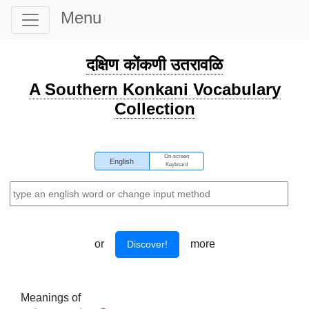
Menu
दक्षिण कोंकणी उतरावळि
A Southern Konkani Vocabulary
Collection
On-screen
English
Keyboard
or
more
Discover!
Meanings of