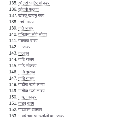
खोट्टो भाट्टियां पडप
खोदनो फुटवप
खोरजु खावनु येवप
गच्ची मारप
गति आसप
गभिताना सोवे सोवप
गळ्याक बांदप
गा जावप
गांठावप
गांठि घालप
गांठि सोडवप
गांडि झरवप
गांडि तासप
गांडीक उजो लागप
गांडीक उजो लावप
गांथून काडप
गाडव करप
गाढवपण दाकवप
गायचें चाम पांगुरलोलो वागु जावप