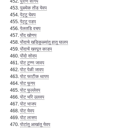
पुराण सांगप
पुळ्येक तोंड येवप
पेट्टु घेवप
पेट्टु पडप
पेलतडि वचप
पोंद खोणप
पोंदाचे खडिकुळ्यांतु हातु घालप
पोंदाचें खरपून काडप
पोंदो सोदप
पोट टुण्ण जावप
पोट पेळी जावप
पोट फाटीक थापप
पोट फुगप
पोट फुल्लेवप
पोट भरि उलवप
पोट भाजप
पोट येवप
पोट लासप
पोटांतु आखांतु येवप