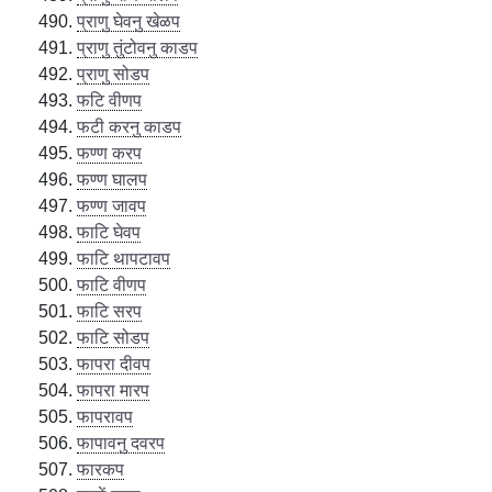
प्राणु घेवनु खेळप
प्राणु तुंटोवनु काडप
प्राणु सोडप
फटि वीणप
फटी करनु काडप
फण्ण करप
फण्ण घालप
फण्ण जावप
फाटि घेवप
फाटि थापटावप
फाटि वीणप
फाटि सरप
फाटि सोडप
फापरा दीवप
फापरा मारप
फापरावप
फापावनु दवरप
फारकप