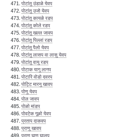
पोटांतु उंडाळे येवप
पोटांतु उजो येवप
पोटांतु कायळे रडप
पोटांतु कोले रडप
पोटांतु खल्ल जावप
पोटांतु पिल्लां रडप
पोटांतु पैलो येवप
पोटांतु लासप वा लासु येवप
पोटांतु वायु रडप
पोटाक यागु लागप
पोटारि वोडो दवरप
पोट्टि मारनु खावप
पोणु येवप
पोल जावप
पोळो मांडप
पोवटेक गूळो येवप
प्रताप दाकवप
प्राणु खावप
प्राणु घाण घालप