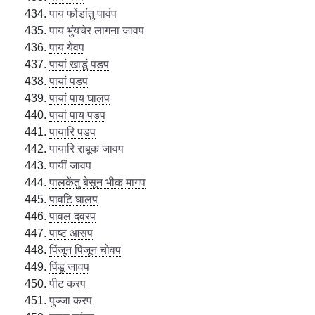
पाय फोंडांतु पावंप
पाय भुंयचेर लागना जावप
पाय येवप
पायां खाडूं पडप
पायां पडप
पायां पाय घालप
पायां पाय पडप
पायारि पडप
पायारि राबूक जावप
पायीं जावप
पालकेंतु बेसून भीक मागप
पावटि घालप
पावल दवरप
पाष्ट आसप
पिंजून पिंजून चोवप
पिंडू जावप
पीट करप
पुज्जा करप