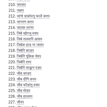
जपसप
जळप
जांगो दाकोवनु फालें करप
जागरण करप
जातक लागप
जिबे खोरजु वचप
जिबे तलवारि आसप
जिबेक हाड ना जावप
जिबेरि काडप
जिबेरि गूळिक येवप
जिबेरि वरप
जिबेरि साकून पडप
जीब काडप
जीब दीगि करप
जीब फोंडांतु वचप
जीब मोडप
जीब हालवप
जीरप