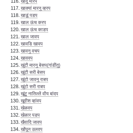
खांदु मारप
खाक्यां मारनु व्हरप
खाडूं पडप
खाल ऊंच करप
खाल ऊंच काडप
खाल जावप
खावडि खावप
खावनु वचप
खाववप
खुंटी मारनु बेसप(गांडींतु)
खुंटी सरी बेसप
खुंटो जावनु राबप
खुंटो सरी राबप
खूंटु नातिल्लें वोंय बांदप
खूरीश व्हांवप
खेळवप
खेळार पडप
खैवादि जावप
खोंपून उलवप