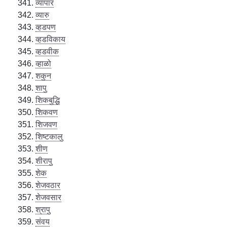
व्यापार
व्यारु
व्हडपण
व्हडविकाय
व्हडवीक
व्हाळो
शकुन
शापु
शिकबुद्धि
शिकवण
शिजवण
शिष्टकालु
शीण
शीरापु
शेक
शेजवठार
शेजवसार
श्रापु
संवय