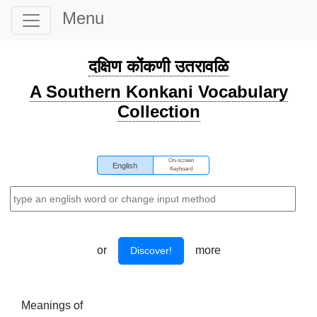
Menu
दक्षिण कोंकणी उतरावळि
A Southern Konkani Vocabulary
Collection
On-screen
English
Keyboard
or
more
Discover!
Meanings of