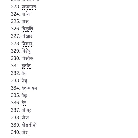
वायटपण
वाशि
वास
विकुर्ति
विखार
विळाप
विशेषु
विसोरु
वृतांत
वेग
वेचु
वेद-वाक्य
वेळु
वैर
वोग्रि
वोज
वोड्डीयो
वोरु