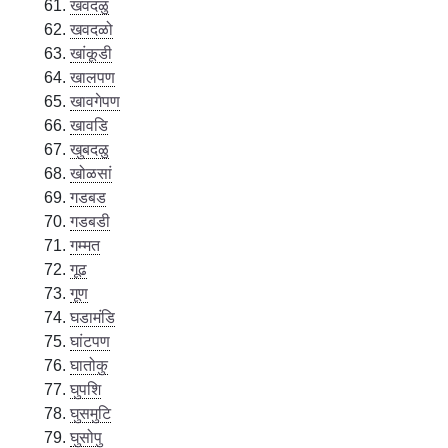
खवदळु
खवदळो
खांकूडी
खालपण
खावगेपण
खावडि
खुबदळु
खोळसां
गडबड
गडबडी
गम्मत
गूढ
गूण
घडामंडि
घांटपण
घातोकु
घुपशि
घुसमुटि
घुसोपु