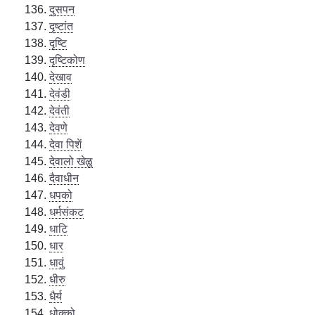
दुसपन
दृष्टांत
दृष्टि
दृष्टिकोण
देखाव
देवंडी
देवंती
देवणे
देवा पिशें
देवालो खेळु
दैवाधीन
धपको
धर्मसंकट
धाटि
धार
धावुं
धीरु
धैर्य
धोक्को