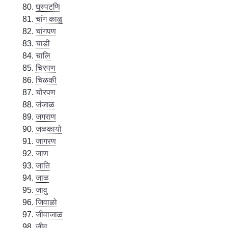
घुस्पटणि
चांग काळु
चांगपण
चाडी
चालि
चिरपण
चिळकी
चोरपण
जंजाळ
जगराण
जळकायो
जागरण
जाण
जाति
जाळ
जावु
जिवाळो
जीवाजाळ
जीवु