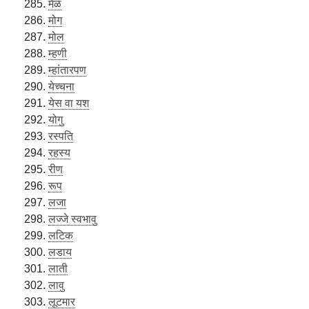
मेळ
मोग
मोल
म्हणी
म्हांतारपण
येच्चना
येस वा यश
योगु
रस्पति
रहस्य
रीण
रूप
लजा
लज्जे स्वभावु
लटिक
लडाय
लाती
लावु
लूटमार