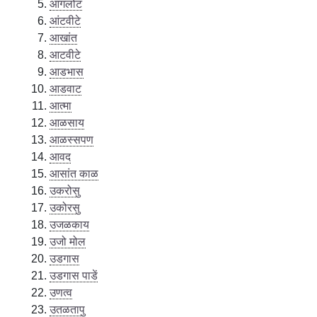
आंगलोट
आंटवीटे
आखांत
आटवीटे
आडभास
आडवाट
आत्मा
आळसाय
आळस्सपण
आवद
आसांत काळ
उकरोसु
उकोरसु
उजळकाय
उजो मोल
उडगास
उडगास पाडें
उणत्व
उतळतापु