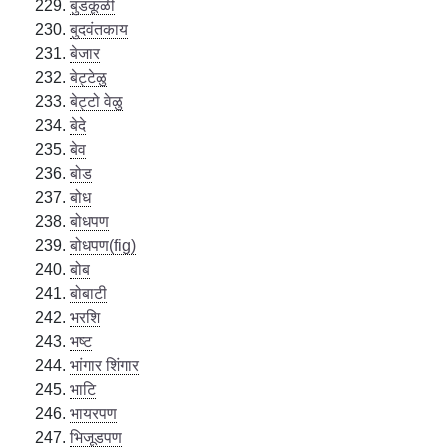
बुडकूळी
बुदवंतकाय
बेजार
बेट्टेळु
बेट्टो वेळु
बेदे
बेव
बोड
बोध
बोधपण
बोधपण(fig)
बोब
बोबाटी
भरशि
भष्ट
भांगार शिंगार
भाटि
भायरपण
भिजूडपण