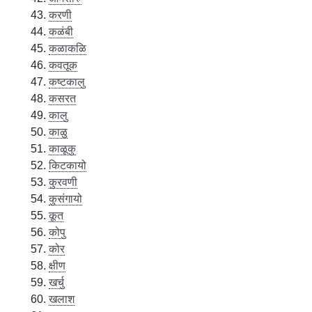
करणी
कळंबी
कळाकळि
कवतूक
कष्टकालु
कसरत
कालु
काळु
काळूकु
किटकायो
कुरवणी
कुसंगायो
कूत
कोपु
कोर
क्षीण
खर्चु
खलाश