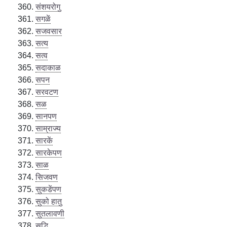
संशयरोगु
सगळें
सजवसार
सत्य
सत्व
सदाकाळ
सपन
सरवटण
सळ
सानपण
साम्राज्य
सारकें
सारकेपण
साळ
सिजवण
सुकडेंपण
सुको हातु
सुतलावणी
सुद्धि