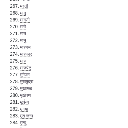
मस्ती
मांडु
मागणी
माणे
मात
मानु
मारणम
मारफार
मारु
मारुपेटु
मुंगेपण
मुखमुद्रा
मुखामळ
मूर्खपण
मूर्धन्य
मृगया
मृत जन्म
मृत्यु