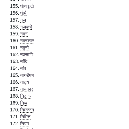
धोणकूटो
धोर्मु
नज
नजकणे
नमन
नमस्कार
नमुनो
नवसाणि
नांदि
नांव
नागडेंपण
नाट्य
नायंकार
निठाळ
निब्ब
निमज्जन
निमित्त
नियम