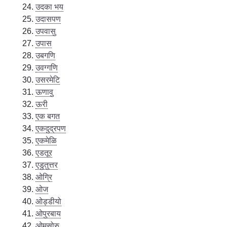
उदका भय
उदासपण
उपवासु
उपास
उबगणि
उवग्गणि
उसरमेटि
ऊणावु
ऊरी
एक बगत
एकदुद्रपण
एकमेळि
एडतूर
एडुतुत्तर
ओग्रि
ओज
ओड्डीयो
ओपुरबाय
ओमसोरु