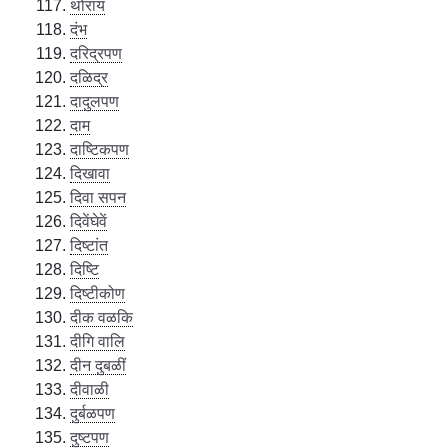
थोराय
दंभ
दरिद्रपण
दळिद्र
दादुलपण
दाम
दाष्टिकपण
दिखावा
दिवा सपन
दिवेंघेवें
दिष्टांत
दिष्टि
दिष्टीकोण
दीक वळकि
दीगि वालि
दीन दुबळीं
दीवाळी
दुर्बळपण
दुष्टपण