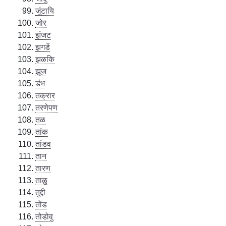
जुंटायि
जोर
झंजट
झगडें
झळकि
झूज
डंभ
तक्रार
तरणेपण
तळ
तांक
तांडव
तान
तारण
ताळु
तुद्दी
तोंड
तोडोवु