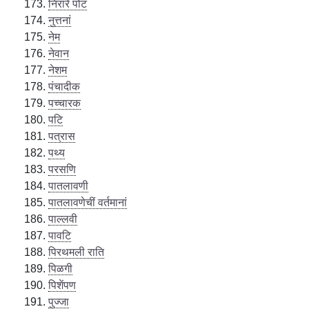
निरारे पोट
नुत्तनां
नेम
नेवान
नेशम
पंचादीक
पच्चारक
पटि
पत्रास
पथ्य
परसणि
पातलावणी
पातलावणेचीं वर्तमानां
पाल्लवी
पावटि
पिरथमली राति
पिळगी
पिशेंपण
पुज्जा