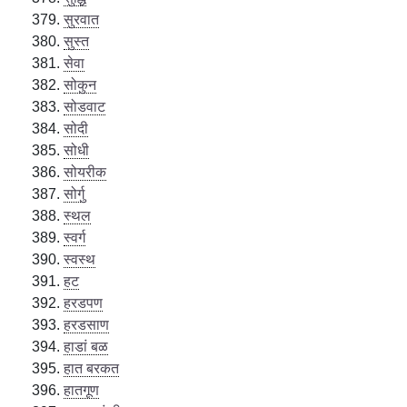
सुरवात
सुस्त
सेवा
सोकुन
सोडवाट
सोदी
सोधी
सोयरीक
सोर्गु
स्थल
स्वर्ग
स्वस्थ
हट
हरडपण
हरडसाण
हाडां बळ
हात बरकत
हातगूण