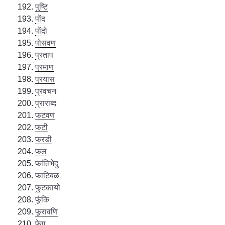
पुष्टि
पोंद
पोंदो
पोसवण
प्रताप
प्रमाण
प्रयास
प्रवचन
प्राराब्द
फटवण
फटी
फरडी
फल
फांतिभेदु
फाटिबळ
फुटकायो
फूंकि
फूरावणि
फेगु