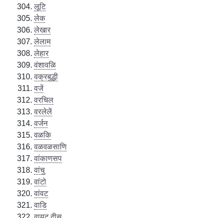
लूटि
लेक
लेखार
लेलाम
लेहार
वंशावळि
वक्रबुद्धी
वजें
वरचिल
वरलेलें
वर्जन
वळकि
वळवळसाणि
वांकाणसप
वांचु
वांटो
वांवट
वाडि
वायट दीस