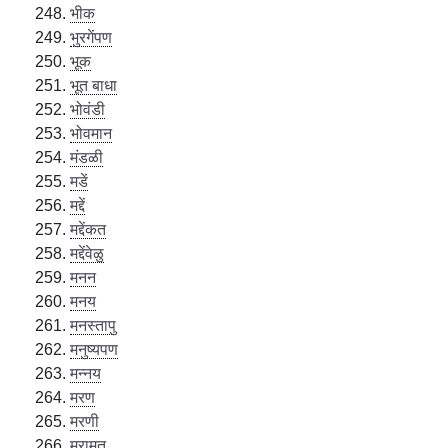
भीक
भुरगेंपण
भूक
भूत बाधा
भोवंडी
भोवमान
मंडळी
मडें
मद्दें
मद्देंकत
मद्देंवेळु
मनन
मनय
मनस्तापु
मनुष्यपण
मन्नय
मरण
मरणी
मरामत