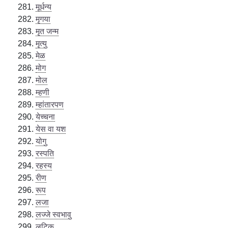
मूर्धन्य
मृगया
मृत जन्म
मृत्यु
मेळ
मोग
मोल
म्हणी
म्हांतारपण
येच्चना
येस वा यश
योगु
रस्पति
रहस्य
रीण
रूप
लजा
लज्जे स्वभावु
लटिक