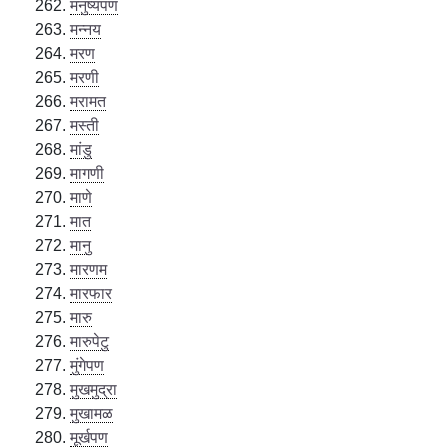
मनुष्यपण
मन्नय
मरण
मरणी
मरामत
मस्ती
मांडु
मागणी
माणे
मात
मानु
मारणम
मारफार
मारु
मारुपेटु
मुंगेपण
मुखमुद्रा
मुखामळ
मूर्खपण