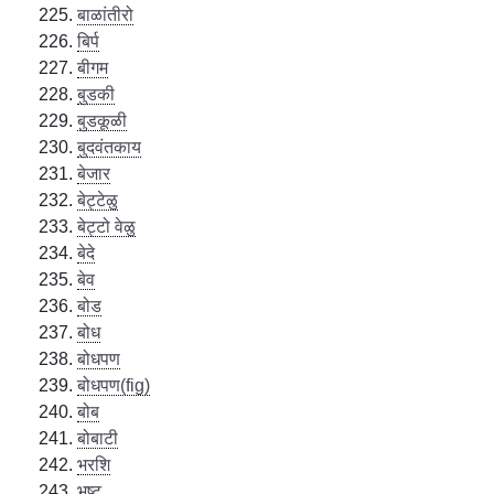
बाळांतीरो
बिर्प
बीगम
बुडकी
बुडकूळी
बुदवंतकाय
बेजार
बेट्टेळु
बेट्टो वेळु
बेदे
बेव
बोड
बोध
बोधपण
बोधपण(fig)
बोब
बोबाटी
भरशि
भष्ट