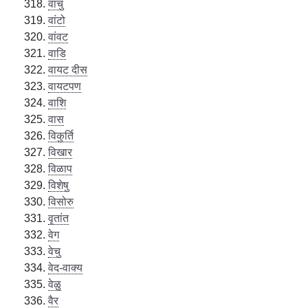
वांचु
वांटो
वांवट
वाडि
वायट दीस
वायटपण
वाशि
वास
विकुर्ति
विखार
विळाप
विशेषु
विसोरु
वृतांत
वेग
वेचु
वेद-वाक्य
वेळु
वैर