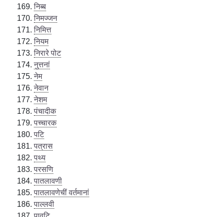
निब्ब
निमज्जन
निमित्त
नियम
निरारे पोट
नुत्तनां
नेम
नेवान
नेशम
पंचादीक
पच्चारक
पटि
पत्रास
पथ्य
परसणि
पातलावणी
पातलावणेचीं वर्तमानां
पाल्लवी
पावटि