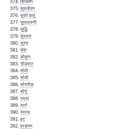
सिजवण
सुकडेंपण
सुको हातु
सुतलावणी
सुद्धि
सुरवात
सुस्त
सेवा
सोकुन
सोडवाट
सोदी
सोधी
सोयरीक
सोर्गु
स्थल
स्वर्ग
स्वस्थ
हट
हरडपण