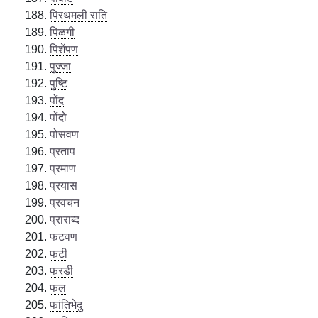
पिरथमली राति
पिळगी
पिशेंपण
पुज्जा
पुष्टि
पोंद
पोंदो
पोसवण
प्रताप
प्रमाण
प्रयास
प्रवचन
प्राराब्द
फटवण
फटी
फरडी
फल
फांतिभेदु