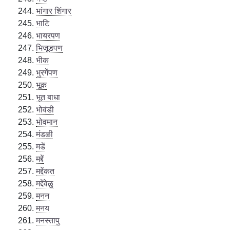
भांगार शिंगार
भाटि
भायरपण
भिजूडपण
भीक
भुरगेंपण
भूक
भूत बाधा
भोवंडी
भोवमान
मंडळी
मडें
मद्दें
मद्देंकत
मद्देंवेळु
मनन
मनय
मनस्तापु