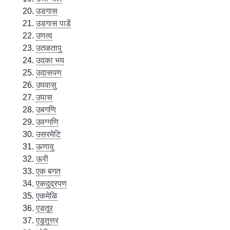
उडगास
उडगास पाडें
उणत्व
उतळतापु
उदका भय
उदासपण
उपवासु
उपास
उबगणि
उवग्गणि
उसरमेटि
ऊणावु
ऊरी
एक बगत
एकदुद्रपण
एकमेळि
एडतूर
एडुतुत्तर