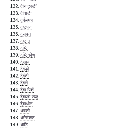
दीन दुबळीं
दीवाळी
दुर्बळपण
दुष्टपण
दुसपन
दृष्टांत
दृष्टि
दृष्टिकोण
देखाव
देवंडी
देवंती
देवणे
देवा पिशें
देवालो खेळु
दैवाधीन
धपको
धर्मसंकट
धाटि