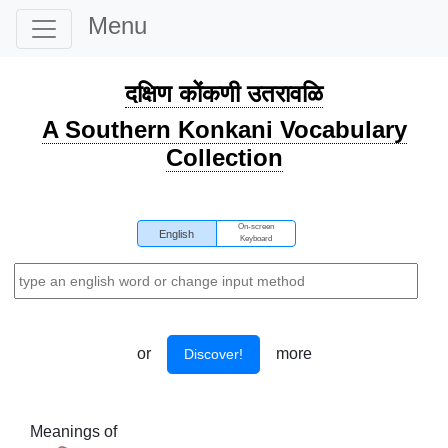
Menu
दक्षिण कोंकणी उतरावळि
A Southern Konkani Vocabulary
Collection
On-screen
English
Keyboard
or
more
Discover!
Meanings of