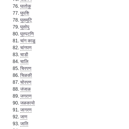
घातोकु
घुपशि
घुसमुटि
घुसोपु
घुस्पटणि
चांग काळु
चांगपण
चाडी
चालि
चिरपण
चिळकी
चोरपण
जंजाळ
जगराण
जळकायो
जागरण
जाण
जाति