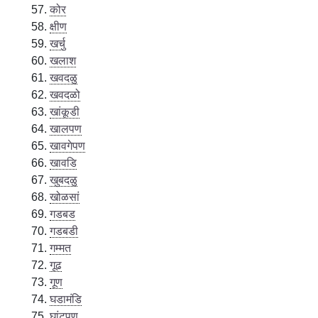
कोर
क्षीण
खर्चु
खलाश
खवदळु
खवदळो
खांकूडी
खालपण
खावगेपण
खावडि
खुबदळु
खोळसां
गडबड
गडबडी
गम्मत
गूढ
गूण
घडामंडि
घांटपण