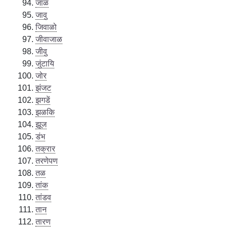
जाळ
जावु
जिवाळो
जीवाजाळ
जीवु
जुंटायि
जोर
झंजट
झगडें
झळकि
झूज
डंभ
तक्रार
तरणेपण
तळ
तांक
तांडव
तान
तारण