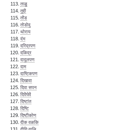
ताळु
तुद्दी
तोंड
तोडोवु
थोराय
दंभ
दरिद्रपण
दळिद्र
दादुलपण
दाम
दाष्टिकपण
दिखावा
दिवा सपन
दिवेंघेवें
दिष्टांत
दिष्टि
दिष्टीकोण
दीक वळकि
दीगि वालि