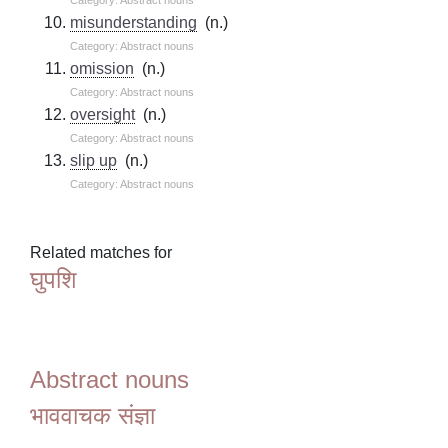
misunderstanding
(n.)
Category: Abstract nouns
omission
(n.)
Category: Abstract nouns
oversight
(n.)
Category: Abstract nouns
slip up
(n.)
Category: Abstract nouns
Related matches for
घुपशि
Abstract nouns
भाववाचक संज्ञा