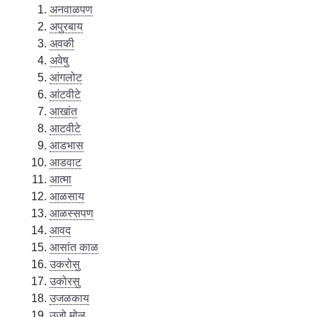
अनवाळपण
अपुरबाय
अवकी
अवेषु
आंगलोट
आंटवीटे
आखांत
आटवीटे
आडभास
आडवाट
आत्मा
आळसाय
आळस्सपण
आवद
आसांत काळ
उकरोसु
उकोरसु
उजळकाय
उजो मोल