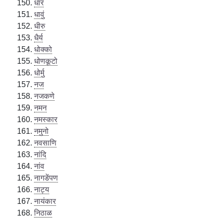
धार
धावुं
धीरु
धैर्य
धोक्को
धोणकूटो
धोर्मु
नज
नजकणे
नमन
नमस्कार
नमुनो
नवसाणि
नांदि
नांव
नागडेंपण
नाट्य
नायंकार
निठाळ