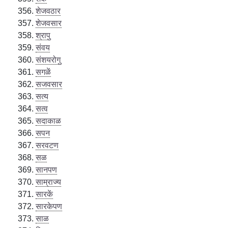
शेजवठार
शेजवसार
श्रापु
संवय
संशयरोगु
सगळें
सजवसार
सत्य
सत्व
सदाकाळ
सपन
सरवटण
सळ
सानपण
साम्राज्य
सारकें
सारकेपण
साळ