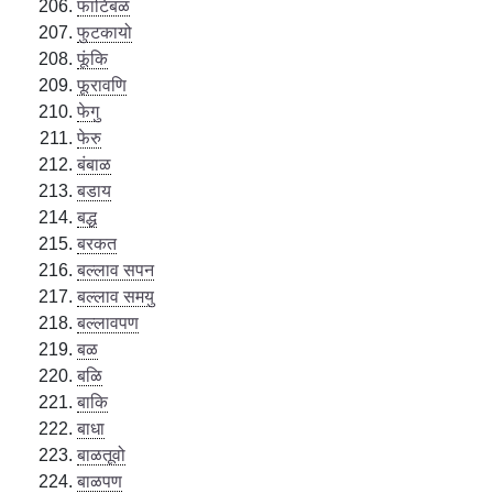
फाटिबळ
फुटकायो
फूंकि
फूरावणि
फेगु
फेरु
बंबाळ
बडाय
बद्ध
बरकत
बल्लाव सपन
बल्लाव समयु
बल्लावपण
बळ
बळि
बाकि
बाधा
बाळतूवो
बाळपण