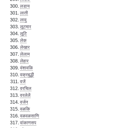
लडाय
लाती
लावु
लूटमार
लूटि
लेक
लेखार
लेलाम
लेहार
वंशावळि
वक्रबुद्धी
वजें
वरचिल
वरलेलें
वर्जन
वळकि
वळवळसाणि
वांकाणसप