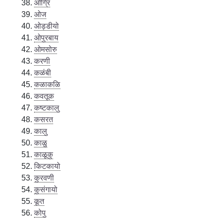
ओग्रि
ओज
ओड्डीयो
ओपुरबाय
ओमसोरु
करणी
कळंबी
कळाकळि
कवतूक
कष्टकालु
कसरत
कालु
काळु
काळूकु
किटकायो
कुरवणी
कुसंगायो
कूत
कोपु