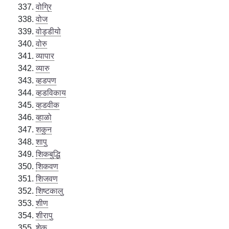
वोग्रि
वोज
वोड्डीयो
वोरु
व्यापार
व्यारु
व्हडपण
व्हडविकाय
व्हडवीक
व्हाळो
शकुन
शापु
शिकबुद्धि
शिकवण
शिजवण
शिष्टकालु
शीण
शीरापु
शेक