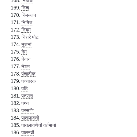
निठाळ
निब्ब
निमज्जन
निमित्त
नियम
निरारे पोट
नुत्तनां
नेम
नेवान
नेशम
पंचादीक
पच्चारक
पटि
पत्रास
पथ्य
परसणि
पातलावणी
पातलावणेचीं वर्तमानां
पाल्लवी