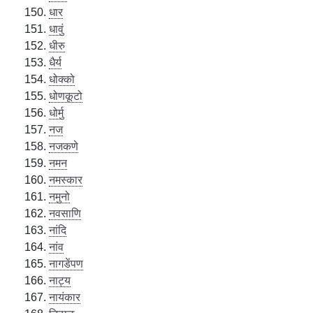
धार
धावुं
धीरु
धैर्य
धोक्को
धोणकूटो
धोर्मु
नज
नजकणे
नमन
नमस्कार
नमुनो
नवसाणि
नांदि
नांव
नागडेंपण
नाट्य
नायंकार