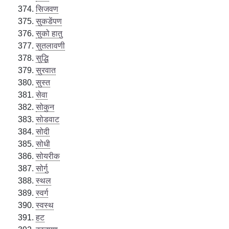
सिजवण
सुकडेंपण
सुको हातु
सुतलावणी
सुद्धि
सुरवात
सुस्त
सेवा
सोकुन
सोडवाट
सोदी
सोधी
सोयरीक
सोर्गु
स्थल
स्वर्ग
स्वस्थ
हट