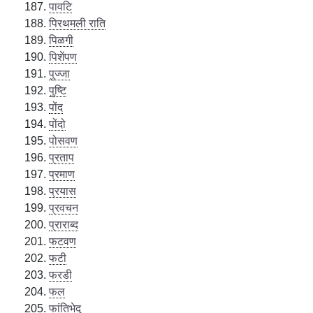
पावटि
पिरथमली राति
पिळगी
पिशेंपण
पुज्जा
पुष्टि
पोंद
पोंदो
पोसवण
प्रताप
प्रमाण
प्रयास
प्रवचन
प्राराब्द
फटवण
फटी
फरडी
फल
फांतिभेदु