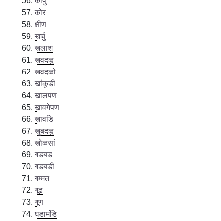
कोपु
कोर
क्षीण
खर्चु
खलाश
खवदळु
खवदळो
खांकूडी
खालपण
खावगेपण
खावडि
खुबदळु
खोळसां
गडबड
गडबडी
गम्मत
गूढ
गूण
घडामंडि