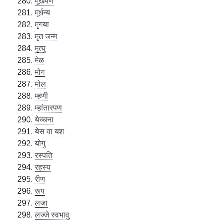
मूर्खपण
मूर्धन्य
मृगया
मृत जन्म
मृत्यु
मेळ
मोग
मोल
म्हणी
म्हांतारपण
येच्चना
येस वा यश
योगु
रस्पति
रहस्य
रीण
रूप
लजा
लज्जे स्वभावु