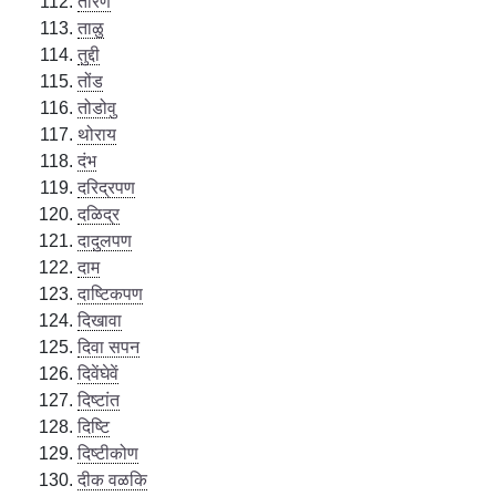
तारण
ताळु
तुद्दी
तोंड
तोडोवु
थोराय
दंभ
दरिद्रपण
दळिद्र
दादुलपण
दाम
दाष्टिकपण
दिखावा
दिवा सपन
दिवेंघेवें
दिष्टांत
दिष्टि
दिष्टीकोण
दीक वळकि