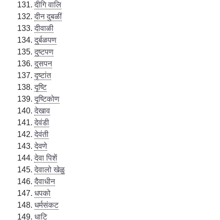
दीगि वालि
दीन दुबळीं
दीवाळी
दुर्बळपण
दुष्टपण
दुसपन
दृष्टांत
दृष्टि
दृष्टिकोण
देखाव
देवंडी
देवंती
देवणे
देवा पिशें
देवालो खेळु
दैवाधीन
धपको
धर्मसंकट
धाटि