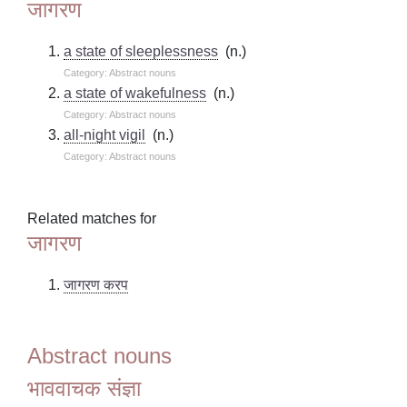
जागरण
a state of sleeplessness
(n.)
Category: Abstract nouns
a state of wakefulness
(n.)
Category: Abstract nouns
all-night vigil
(n.)
Category: Abstract nouns
Related matches for
जागरण
जागरण करप
Abstract nouns
भाववाचक संज्ञा