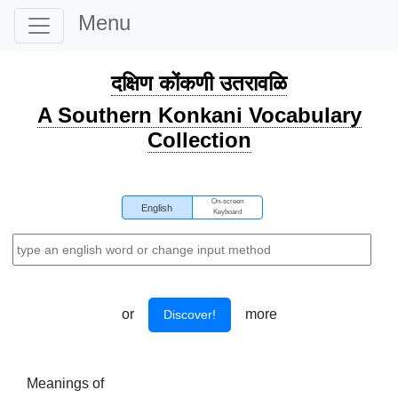
Menu
दक्षिण कोंकणी उतरावळि
A Southern Konkani Vocabulary
Collection
On-screen
English
Keyboard
or
more
Discover!
Meanings of