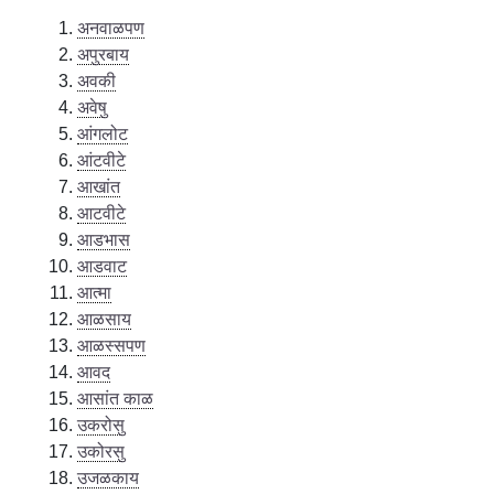
अनवाळपण
अपुरबाय
अवकी
अवेषु
आंगलोट
आंटवीटे
आखांत
आटवीटे
आडभास
आडवाट
आत्मा
आळसाय
आळस्सपण
आवद
आसांत काळ
उकरोसु
उकोरसु
उजळकाय