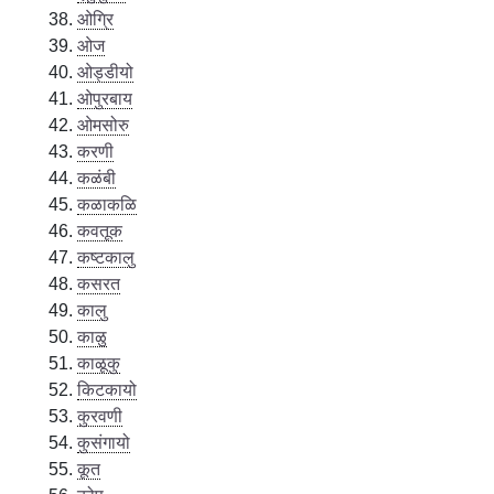
ओग्रि
ओज
ओड्डीयो
ओपुरबाय
ओमसोरु
करणी
कळंबी
कळाकळि
कवतूक
कष्टकालु
कसरत
कालु
काळु
काळूकु
किटकायो
कुरवणी
कुसंगायो
कूत