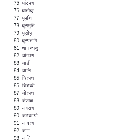
घांटपण
घातोकु
घुपशि
घुसमुटि
घुसोपु
घुस्पटणि
चांग काळु
चांगपण
चाडी
चालि
चिरपण
चिळकी
चोरपण
जंजाळ
जगराण
जळकायो
जागरण
जाण
जाति