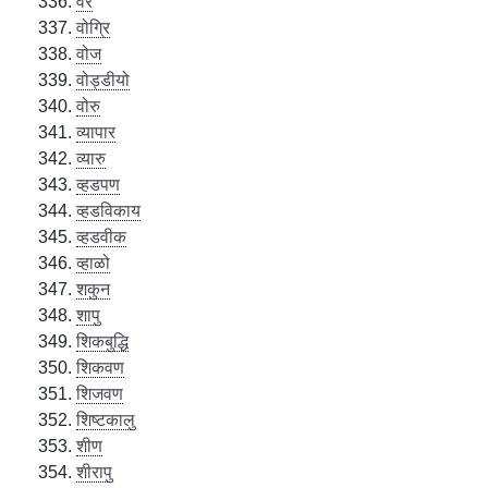
वैर
वोग्रि
वोज
वोड्डीयो
वोरु
व्यापार
व्यारु
व्हडपण
व्हडविकाय
व्हडवीक
व्हाळो
शकुन
शापु
शिकबुद्धि
शिकवण
शिजवण
शिष्टकालु
शीण
शीरापु