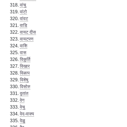
वांचु
वांटो
वांवट
वाडि
वायट दीस
वायटपण
वाशि
वास
विकुर्ति
विखार
विळाप
विशेषु
विसोरु
वृतांत
वेग
वेचु
वेद-वाक्य
वेळु