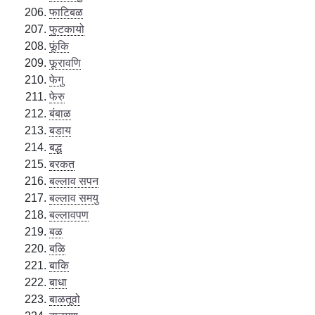
फाटिबळ
फुटकायो
फूंकि
फूरावणि
फेगु
फेरु
बंबाळ
बडाय
बद्ध
बरकत
बल्लाव सपन
बल्लाव समयु
बल्लावपण
बळ
बळि
बाकि
बाधा
बाळतूवो