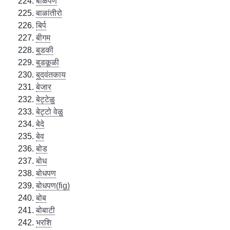
बाळपण
बाळांतीरो
बिर्प
बीगम
बुडकी
बुडकूळी
बुदवंतकाय
बेजार
बेट्टेळु
बेट्टो वेळु
बेदे
बेव
बोड
बोध
बोधपण
बोधपण(fig)
बोब
बोबाटी
भरशि