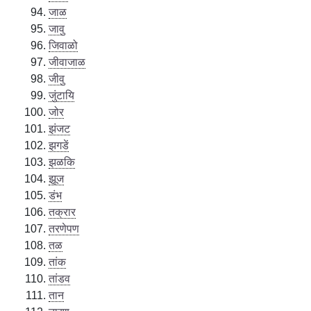
जाळ
जावु
जिवाळो
जीवाजाळ
जीवु
जुंटायि
जोर
झंजट
झगडें
झळकि
झूज
डंभ
तक्रार
तरणेपण
तळ
तांक
तांडव
तान