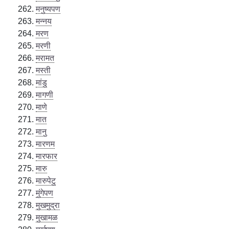
मनुष्यपण
मन्नय
मरण
मरणी
मरामत
मस्ती
मांडु
मागणी
माणे
मात
मानु
मारणम
मारफार
मारु
मारुपेटु
मुंगेपण
मुखमुद्रा
मुखामळ