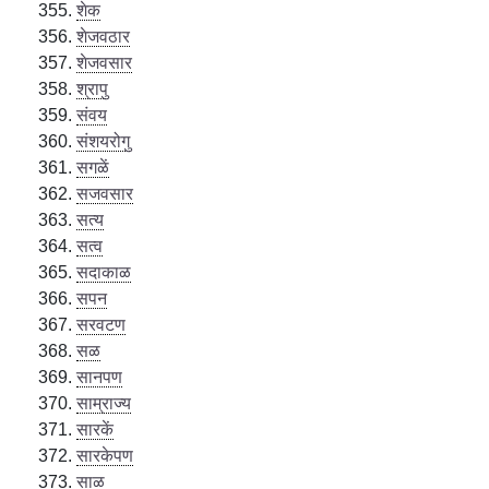
शेक
शेजवठार
शेजवसार
श्रापु
संवय
संशयरोगु
सगळें
सजवसार
सत्य
सत्व
सदाकाळ
सपन
सरवटण
सळ
सानपण
साम्राज्य
सारकें
सारकेपण
साळ