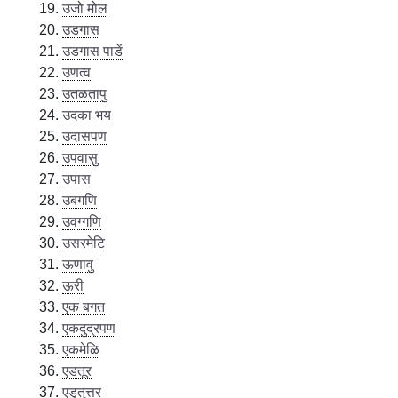
उजो मोल
उडगास
उडगास पाडें
उणत्व
उतळतापु
उदका भय
उदासपण
उपवासु
उपास
उबगणि
उवग्गणि
उसरमेटि
ऊणावु
ऊरी
एक बगत
एकदुद्रपण
एकमेळि
एडतूर
एडुतुत्तर