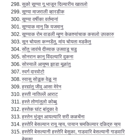
सुको सूण्या गू भाजून दिल्यारीय खातलो
सूण्या माजराली व्हारडीक
सूण्या वर्षीका वर्तमानां
सूण्याक मानु कि यजमानु
सूण्याक रोम वाडली म्हुण केळश्यांचाक कसलो उपकारु
सून चोयता कन्नडेंतु, मांय चोयता मडकेंतु
सोंतु जावंचे दीव्याक उजवाडु चडु
सोनरान कानु विंदल्यारि दुकना
सोस्यालें आयुष्य झाडा मूळांतु
स्वर्ग दारवोटो
स्वासु सोडूक वेळु ना
हरद्यांतु जीवु आसा मेरेन
हस्ती नातिल्लें आराट
हस्ते तोणांतुलो कोब्बु
हस्तेक घांट बांदुका वे
हस्तेन भुंजून आयल्यारि सरी कळचेंना
हस्तेरि बेसल्यान रायु न्हय, पायान चमकिल्यार दळिद्रु न्हय
हस्तेरि बेसल्यानी हस्तेरि बेसुका, गाडवारि बेसल्यानी गाडवारि
बेसुका