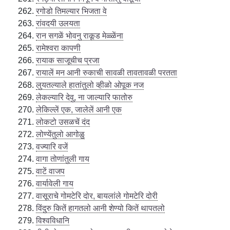
रगोडो तिमल्यार भिजता वे
रांवदयी उलयता
रान सगळें भोवनु राकूड मेळ्ळेंना
रामेश्वरा कापणी
रायाक साजूचीच प्रजा
रायालें मन आनी रुकाची सावळी तावतावळी परतता
लुयतल्याले हातांतुलो व्हीळो ओपूक नज
लेकल्यारि देवु, ना जाल्यारि फातोरु
लेकिल्लें एक, जालेलें आनी एक
लोकटो उसळचें दंद
लोण्येंतुलो आगोळु
वज्यारि वजें
वागा तोणांतुली गाय
वाटें वाजप
वार्यावेली गाय
वासूराचे गोमटेरि दोर, बायलांले गोमटेरि दोरी
विंदुरु कितें हागतलो आनी शेण्यो कितें थापतलो
विश्वविधानि