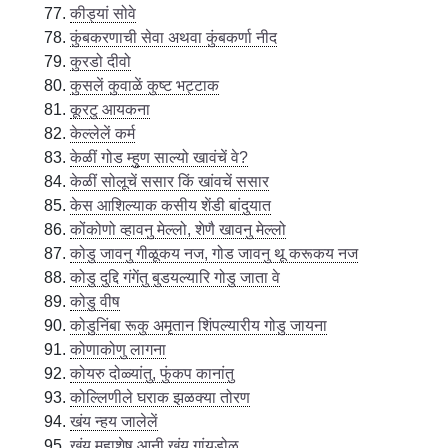
कीड्यां सोवे
कुंबकरणाची सेवा अथवा कुंबकर्णा नीद
कुरडो दीवो
कुसलें कुवाळें कुष्ट भट्टाक
कूरटु आयकना
केल्लेलें कर्म
केळीं गोड म्हुण साल्यो खावंचें वे?
केळीं सोलूचें ससार किं खांवचें ससार
केस आशिल्याक कसीय शेंडी बांदुयात
कोंकोणो व्हावनु मेल्लो, शेणै खावनु मेल्लो
कोडु जावनु गीळूकय नज, गोड जावनु थू करूकय नज
कोडु दुद्दि गंगेंतु बुडयल्यारि गोडु जाता वे
कोडु वीष
कोडुनिंबा रूकु अमृतान शिंपल्यारीय गोडु जायना
कोणाकोणु लागना
कोयरु दोळ्यांतु, फुंकप कानांतु
कोल्लिणीले घराक झळक्या तोरण
खंय न्हय जालेलें
खंय महाशेष आनी खंय गांयडोळु