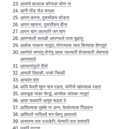
आतांचे कालाक कोणाक कोण ना
आनी तोंड गोड करका
आपण करना, दुसर्यांकय सोडना
आपण खायना, दुसर्यांकय दीना
आपण चांग जाल्यारि जग चांग
आपण्याली सावळी आपण्याले पाया मूळांतु
आबोक नाकाय नातूरां, पोणज्याक जाय कित्याक शेणतूरां
आमगेले भाणांतु वोरोवु आसा जाल्यारी शेजवसारी जेवणाक
आपयतलो
आयदनांतुलो दीवो
आयली दिवाळी, परबो निवळी
आयवंत दांत
आयि मेल्ली म्हुण न्हय रडता, घारियो खांवचाक रडता
आवसूक नाका चेरडूं, आज्येक जांवका नातूरां
आशा चळ्यारि आयुष चडता वे
आशिल्याक भुक्के ना अन्न, मेल्लेल्याक पिंडदान
आशिल्लें नातिल्लें सग घेवनु आयल्लो
आसतना वता पालकेरि, मेल्यारि वता वाश्यारि
उकरि वाटता