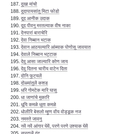
दुखा मांचो
दुदापायसांतु मिटा फोडो
दूद आनीक उदाक
दूद पीवनु मरतल्याक वीष नाका
देनपारां बाराचेरि
देवा निब्बान भटाक
देवान आठयल्यारि आंब्याक पोणोसु जावयात
देवाले निब्बान भट्टाक
देवु आसा जाल्यारि कोण जाय
देवु दितना चारीय वाटेन दिता
दोनि फुटयलें
दोळ्यांतुलें कशड
धरि गोमटेक मारि घासु
धा जाणांचे मुकारि
धूयि कमळे धुता कमळे
धोलीरि बेसलो म्हुण वोंय वोड्डूक नज
नमस्ते जावनु
नवें नवें आंगार घेवें, परणे परणे उश्याक घेवें
नारदालें दंद