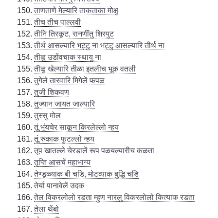
ताणताणे मेल्यारि ताकताका मोक्षु
तीच तीच पाल्लवी
तीनि तिरकूट, रानणींतु शिरपुट
तीर्थ आसल्यारि भट्टु ना भट्टु आसल्यारि तीर्थ ना
तीळु उडोंवचाक स्थायु ना
तीळु खेल्यारि तीळा इतलीच भूक वतली
तुगेले तारवारि मिगेलें फपळ
तुजी शिकवण
तुज्यान जायत जाल्यारि
तुस्सु मोल
तूं भुंयचेर साकून किरलेल्लो न्हय
तूं रुकाक फुटल्लो न्हय
तूप खातल्ले चेरडालें रूप पळयल्यारीच कळता
तृप्ति आसचें महाभाग्य
तेण्डूळ्याक बी चडि, मोटव्याक बुद्धि चडि
तेर्या पानावेलें उदक
तेल विकरलोलो रडता म्हुण नारलु विकरलोलो कित्याक रडता
तेला थेंबो