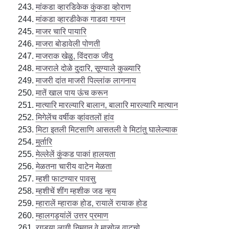
मांकडा व्हारडिकेक कुंकडा व्होराण
मांकडा व्हारडीकेक गाडवा गायन
माजर चारि पायारि
माजरा बोडावेली पोणती
माजराक खेळु, विंदराक जीवु
माजराले दोळे दुदारि, सूण्याले कुळ्यारि
माजरी दांत माजरी पिल्लांक लागनाय
मातें खाल पाय ऊंच करून
मात्यारि मारल्यारि बालान, बालारि मारल्यारि मात्यान
मिगेलेंच वर्षीक व्हांवतलों हांव
मिटा इतली मिटसाणि आसतली वे मिटांतु घालेल्याक
मुर्तारि
मेल्लेलें कुंकड पाकां हालयता
मेळतना चारीय वाटेन मेळता
म्हशी फाटण्यार पावसु
म्हशीचें शींग म्हशीक जड न्हय
म्हारालें म्हाराक होड, रायालें रायाक होड
म्हालगड्यांलें उत्तर प्रमाण
रगड्या लागी निमगून वे मासोलु वाटूचो