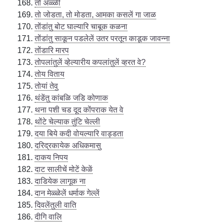
तो अळ्ळीं
तो जोडता, तो मोडता, आमका कसलें गा जाळ
तोंडांतु बोट घाल्यारि चाबूक कळना
तोंडांतु साकून पडलेलें उतर परतून काडूक जावन्ना
तोंडारि मारप
तोपलांतुलें व्हेल्यारीय कपलांतुलें व्हरत वे?
तोय विताय
तोयां तेवु
थंडेंतु कांबळि जडि कोणाक
थना पशी चड दूद कोंपराक येत वे
थोंटे चेल्याक तुंटि चेल्ली
दया बिये कदी वोयल्यारि वाड्डता
दरिद्रकायेक अधिकमासु
दाकय निपय
दाट सालीचें मोटें केळें
दाडियेक लागूक ना
दान मेळ्ळेलें धर्माक गेल्लें
दिवलेंतुली वाति
दीगि वालि