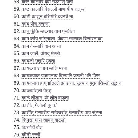
कष्ट कालारि देवा उडगासु येता
कष्ट कालारि बेसल्ली माणायीय शत्रू
कांटी काडून बडियेरि दवरचें ना
कांय पोणु वचुन्ना
कानु फूंकि म्हळ्यार वान फुंकीता
काम कांय सांगूनाका, जेवणा खाणाक विसोरनाका
काम केल्यारि दाम आसा
काम जालें, वोयदु मेल्लो
कायळो उद्दारि उबता
कायळ्या शापान म्हशि मरना
कायळ्याक यजमानत्व दिल्यारि जगली भरि पिष्ट
कायळ्यान हागुनातिल्लें झाड ना, सूण्यान मुतुनातिल्लो खूंटु ना
काळकांतुलो पेट्टु
काळे तोंडान धवें शीत वाडता
काशींतु गेलोलो बुक्को
काशींतु गेल्यारीय रामेश्वरांतु गेल्यारीय पाप सुंटना
किमुसा मांस खावनु बाटलो
किरणेचें वोत
कीडी रण्णीं