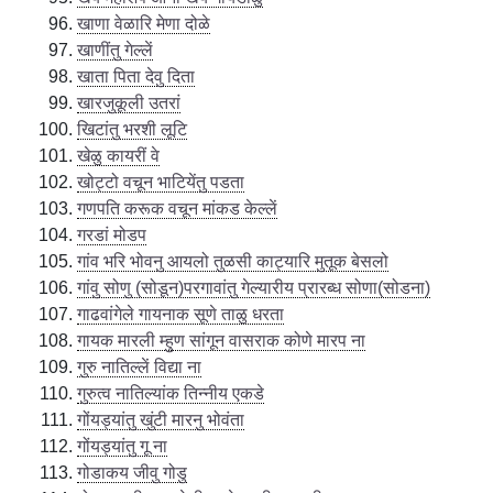
खाणा वेळारि मेणा दोळे
खाणींतु गेल्लें
खाता पिता देवु दिता
खारजुकूली उतरां
खिटांतु भरशी लूटि
खेळु कायरीं वे
खोट्टो वचून भाटियेंतु पडता
गणपति करूक वचून मांकड केल्लें
गरडां मोडप
गांव भरि भोवनु आयलो तुळसी काट्यारि मुतूक बेसलो
गांवु सोणु (सोडून)परगावांतु गेल्यारीय प्रारब्ध सोणा(सोडना)
गाढवांगेले गायनाक सूणे ताळु धरता
गायक मारली म्हुण सांगून वासराक कोणे मारप ना
गुरु नातिल्लें विद्या ना
गुरुत्व नातिल्यांक तिन्नीय एकडे
गोंयड्यांतु खुंटी मारनु भोवंता
गोंयड्यांतु गू ना
गोडाकय जीवु गोडु