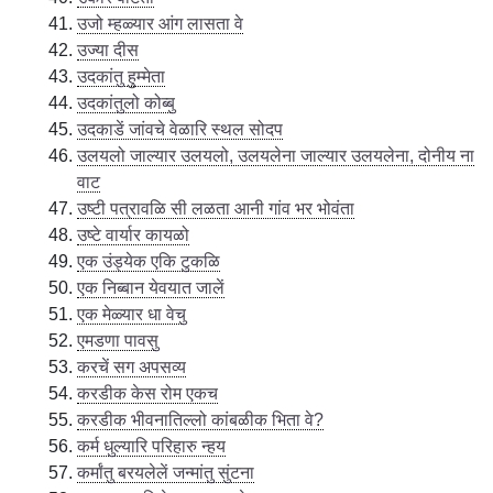
उजो म्हळ्यार आंग लासता वे
उज्या दीस
उदकांतु हुम्मेता
उदकांतुलो कोब्बु
उदकाडें जांवचे वेळारि स्थल सोदप
उलयलो जाल्यार उलयलो, उलयलेना जाल्यार उलयलेना, दोनीय ना
वाट
उष्टी पत्रावळि सी लळता आनी गांव भर भोवंता
उष्टे वार्यार कायळो
एक उंड्येक एकि टुकळि
एक निब्बान येवयात जालें
एक मेळ्यार धा वेचु
एमडणा पावसु
करचें सग अपसव्य
करडीक केस रोम एकच
करडीक भीवनातिल्लो कांबळीक भिता वे?
कर्म धुल्यारि परिहारु न्हय
कर्मांतु बरयलेलें जन्मांतु सुंटना