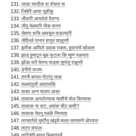
जाळा व्यादीक वा वोकद ना
जिबेरि आसा गूळीकु
जीवारि आयलेले वैराग्य
जीवु मेळ्यारि भीक मागन
जेवणा रूचि आवसून वाडल्यारि
जेविल्ले पानार हागून घालूनयें
झरीक आयिलें उदाक राबता, हूवाराचें व्होळता
झाड हुमाटून मूळ फुटला कि म्हुण पळयता
झोडा वारें येतना माड्या मूणांतु राबूनयें
डंगीरो वाजप
तरनी बायल पोटांतु जाळ
तळ्यांतुली अंत्रावळि
ताका अन्न घालप आसा
ताकाक आयलेल्याक म्हशीचें मोल कित्याक
ताकाक ना वाट, धयांक चीट कशी?
ताकाक येवनु मडकें निपयता
तागतागेले मुष्टींतु खंपूचें मात्र ताणताणे धोरयात
ताटर कपाल
ताटियेरि मारनु भिसरांवचें