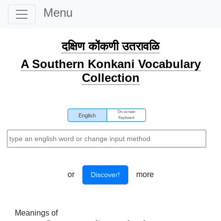
Menu
दक्षिण कोंकणी उतरावळि
A Southern Konkani Vocabulary
Collection
On-screen
English
Keyboard
or
more
Discover!
Meanings of