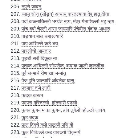
नुपुरो जावनु
न्यायु सोणु (सोडून) अन्यायु करतल्याक देवु हातु दीना
पदां कळनातिल्लो भगवंत न्हय, मंत्र येनाशिल्लो भटु न्हय
पांच वर्षां चेल्ली आसा जाल्यारि पंचेवीस दंदांक आधारु
पाड्यान बाल उबारल्यारि
पाप आशिल्ले कडे भय
पारलीचो आयतार
पुड्डी सरी दिकूक ना
पुताक आयिल्ली सोयरीक, बप्पाक जाली व्हारडीक
पूर्व जन्माचें रीण ह्या जन्मांतु
पेज हूनि जाल्यारि आंबलेक घासु
प्रयासु तुजे लागी
फटक करून
फापरा मुस्तिल्लो, हांतणारी पडलो
फुगय फुगय माका फुगय, हांव तुगेलो व्होळ्ळो जावंय
फूट उदक
फूल दिंवचे कडे पाकूळी पुणि दी
फूल विकिल्ले कड वावळ्यो विकूनयें