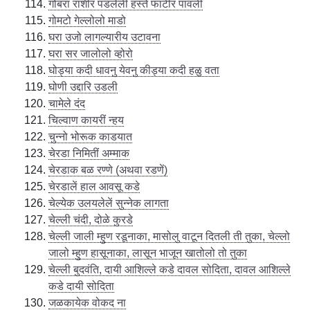
गोबरा राशीर पडलेली हस्ते फाटीर पावली
गोमटो गेल्लोलो माडो
घरा उजो लागल्यारीय उटावना
घरा सर जालोलो व्होरो
घोड्या कदी धावनु येवनु कीड्या कदी हळु वता
घोणी उद्दारि उडली
चामेले दंद
चिल्वाण कायरीं न्हय
चुन्नो भोरूक काडयात
चेरडा निमितीं अम्माक
चेरडाक बळ रण्णे (अथवा रडणें)
चेरडालें हाल आवसू कडे
चेल्येक उलयलेलें सुन्नेक लागता
चेल्ली चंदी, दोळे कुरडे
चेल्ली जाली म्हुण रडूनाका, मासोलु वाटून दितली ती तुका, चेल्लो
जालो म्हुण हासूनाका, लासून भाजून खातोलो तो तुका
चेल्ली बुदवंति, दायी आशिल्ले कडे दावल सोदिता, दावल आशिल्ले
कडे दायी सोदिता
जळकायेक वोकद ना