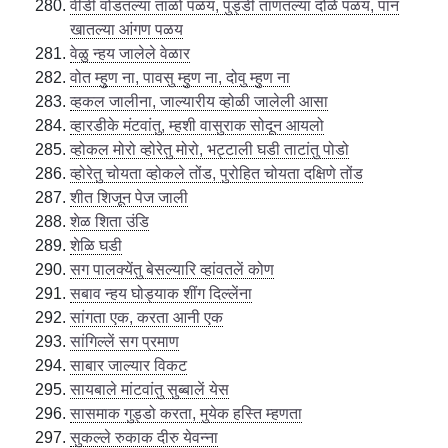
वीडी वोडतल्या ताळो पळय, पुड्डी ताणतल्या दोळे पळय, पान
खातल्या आंगण पळय
वेळु न्हय जालेले वेळार
वोत म्हुण ना, पावसु म्हुण ना, दोवु म्हुण ना
व्हकल जालीना, जाल्यारीय व्होळी जालेली आसा
व्हारडीके मंटवांतु, म्हशी वासुराक सोदून आयलो
व्होकल मोरो व्होरेतु मोरो, भट्टाली घडी ताटांतु पोडो
व्होरेतु चोयता व्होकले तोंड, पुरोहित चोयता दक्षिणे तोंड
शीत शिजून पेज जाली
शेळ शिता उंडि
शेळि घडी
सग पालक्येंतु बेसल्यारि व्हांवतलें कोण
सबाव न्हय घोड्याक शींग दिल्लेंना
सांगता एक, करता आनी एक
सांगिल्लें सग प्रमाण
साबार जाल्यार विकट
सायबाले मांटवांतु सुब्बालें येस
सासमाक गुड्डो करता, मुयेक हस्ति म्हणता
सुकल्ले रुकाक दीरु येवन्ना