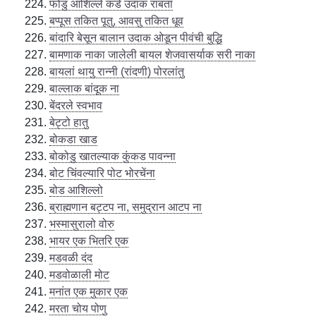
फोंडु आशिल्ले कडे उदाक राबता
बप्पूस तकित पूतु, आवसु तकित धूव
बांदारि बेसून बालान उदाक ओडून पीवंची बुद्धि
बामणाक नाका जालेली बायल शेजवासर्याक सरी नाका
बायलां थायु रान्नी (रांदणी) पोरलांतु
बाल्लाक बांदूक ना
बेंदरले स्वभाव
बेट्टो हातु
बोकडा खाड
बोकोडु खातल्याक कुंकड पावन्ना
बोट चिंवल्यारि पोट भोरचेंना
बोड आशिल्लो
ब्राह्मणान बट्टप ना, समुद्रान आटप ना
भस्मासुरालो वोरु
भायर एक भितरि एक
मडवळी दंद
मडवोळाली मोट
मनांत एक मुकार एक
मरता चोय पोणु