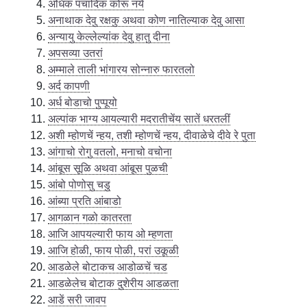
अधिक पंचादिक कोरू नये
अनाथाक देवु रक्षकु अथवा कोण नातिल्याक देवु आसा
अन्यायु केल्लेल्यांक देवु हातु दीना
अपसव्या उतरां
अम्माले ताली भांगारय सोन्नारु फारतलो
अर्द कापणी
अर्ध बोडाचो पुप्पूयो
अल्पांक भाग्य आयल्यारी मदरातीचेंय सातें धरतलीं
अशी म्होणचें न्हय, तशी म्होणचें न्हय, दीवाळेचे दीवे रे पुता
आंगाचो रोगु वतलो, मनाचो वचोना
आंबूस सूळि अथवा आंबूस पुळची
आंबो पोणोसु चडु
आंब्या प्रति आंबाडो
आगळान गळो कातरता
आजि आपयल्यारी फाय ओ म्हणता
आजि होळी, फाय पोळी, परां उकूळी
आडळेले बोटाकच आडोळचें चड
आडळेलेच बोटाक दुशेरीय आडळता
आडें सरी जावप