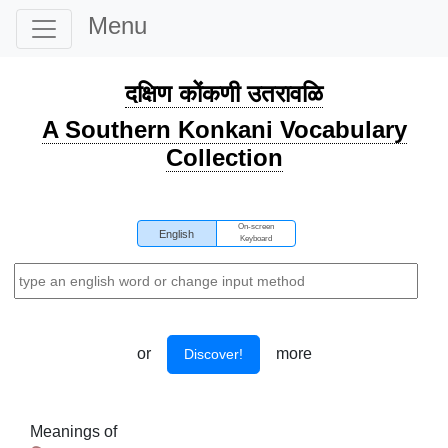
Menu
दक्षिण कोंकणी उतरावळि
A Southern Konkani Vocabulary
Collection
On-screen
English
Keyboard
or
more
Discover!
Meanings of