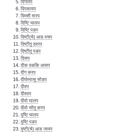
दिगावप
दिपकावप
दिमशी मारप
दिष्टि घालप
दिष्टि पडप
दिष्टी(चे) आड वचप
दिष्टींतु दवरप
दिष्टींतु पडप
दिसप
दीक वळकि आसप
दीग करप
दीर्घस्वासु सोडप
दीवप
दीववप
दीवो घालप
दीवो सोंतु करप
दृष्टि घालप
दृष्टि पडप
दृष्टी(चे) आड जावप