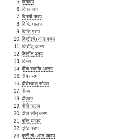
दिगावप
दिपकावप
दिमशी मारप
दिष्टि घालप
दिष्टि पडप
दिष्टी(चे) आड वचप
दिष्टींतु दवरप
दिष्टींतु पडप
दिसप
दीक वळकि आसप
दीग करप
दीर्घस्वासु सोडप
दीवप
दीववप
दीवो घालप
दीवो सोंतु करप
दृष्टि घालप
दृष्टि पडप
दृष्टी(चे) आड जावप