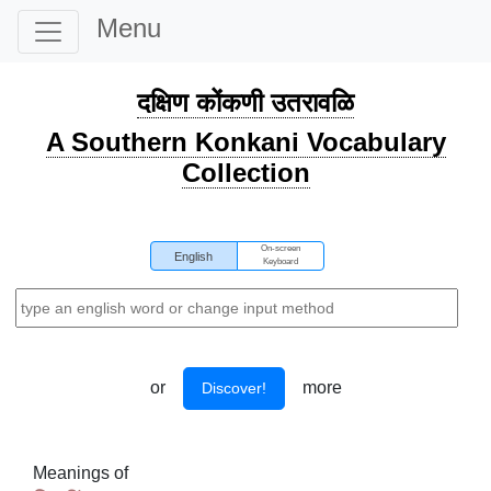
Menu
दक्षिण कोंकणी उतरावळि
A Southern Konkani Vocabulary
Collection
On-screen
English
Keyboard
or
more
Discover!
Meanings of