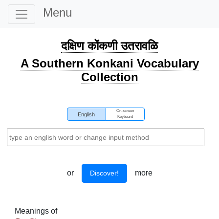
Menu
दक्षिण कोंकणी उतरावळि
A Southern Konkani Vocabulary
Collection
On-screen
English
Keyboard
or
more
Discover!
Meanings of