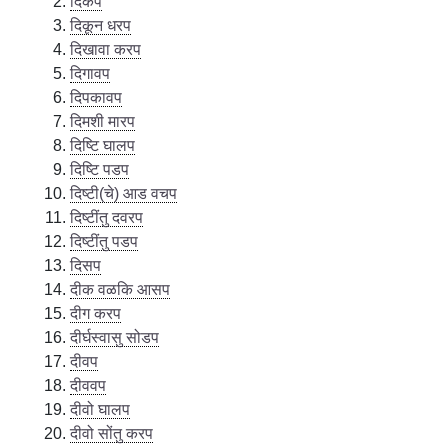
दिकप
दिकून धरप
दिखावा करप
दिगावप
दिपकावप
दिमशी मारप
दिष्टि घालप
दिष्टि पडप
दिष्टी(चे) आड वचप
दिष्टींतु दवरप
दिष्टींतु पडप
दिसप
दीक वळकि आसप
दीग करप
दीर्घस्वासु सोडप
दीवप
दीववप
दीवो घालप
दीवो सोंतु करप