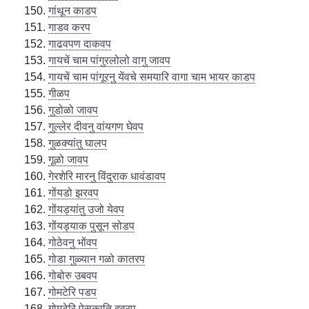
गांथून काडप
गाडव करप
गाढवपण दाकवप
गायचें चाम पांगुरलोलो वागु जावप
गायचें चाम पांगूरनु येंवचे समयारि वागा चाम भायर काडप
गीळप
गुडोळो जावप
गुल्लेर दीवनु वांयगण घेवप
गुळक्यांतु घालप
गूळो जावप
गेरशेरि मारनु विंदुराक धावंडावप
गोंयडो झरवप
गोंयड्यांतु उजो येवप
गोंयड्याक पुसून सोडप
गोठेवनु भोंवप
गोडा गुळ्यान गळो कातरप
गोबोरु उबवप
गोमटेरि पडप
गोमटेरि पेसकाति दवरप