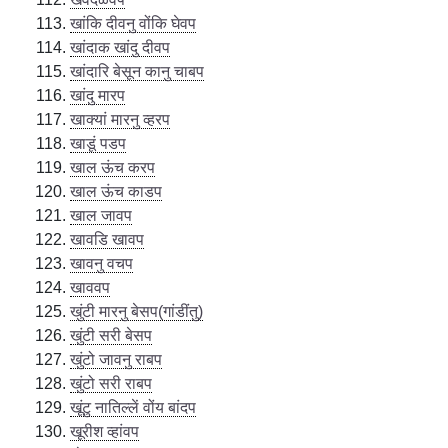
खांकि दीवनु वोंकि घेवप
खांदाक खांदु दीवप
खांदारि बेसून कानु चाबप
खांदु मारप
खाक्यां मारनु व्हरप
खाडूं पडप
खाल ऊंच करप
खाल ऊंच काडप
खाल जावप
खावडि खावप
खावनु वचप
खाववप
खुंटी मारनु बेसप(गांडींतु)
खुंटी सरी बेसप
खुंटो जावनु राबप
खुंटो सरी राबप
खूंटु नातिल्लें वोंय बांदप
खूरीश व्हांवप