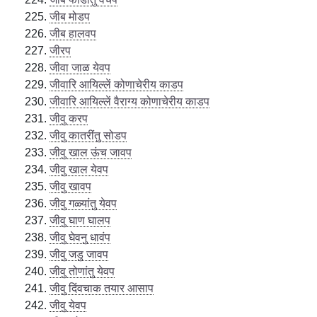
जीब मोडप
जीब हालवप
जीरप
जीवा जाळ येवप
जीवारि आयिल्लें कोणाचेरीय काडप
जीवारि आयिल्लें वैराग्य कोणाचेरीय काडप
जीवु करप
जीवु कातरींतु सोडप
जीवु खाल ऊंच जावप
जीवु खाल येवप
जीवु खावप
जीवु गळ्यांतु येवप
जीवु घाण घालप
जीवु घेवनु धावंप
जीवु जडु जावप
जीवु तोणांतु येवप
जीवु दिंवचाक तयार आसाप
जीवु येवप