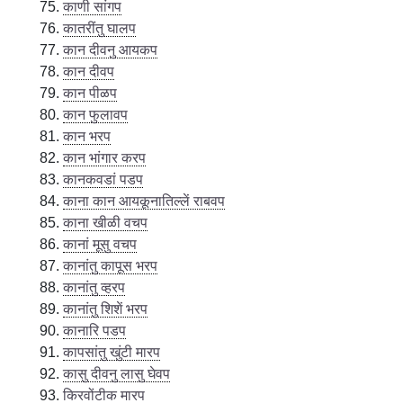
काणी सांगप
कातरींतु घालप
कान दीवनु आयकप
कान दीवप
कान पीळप
कान फुलावप
कान भरप
कान भांगार करप
कानकवडां पडप
काना कान आयकूनातिल्लें राबवप
काना खीळी वचप
कानां मूसु वचप
कानांतु कापूस भरप
कानांतु व्हरप
कानांतु शिशें भरप
कानारि पडप
कापसांतु खुंटी मारप
कासु दीवनु लासु घेवप
किरवोंटीक मारप