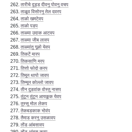
तारीचे दुड्ड दीवनु पोवनु वचप
ताळूव विसोरनु तेल दवरप
ताळो खमटेवप
ताळो पडप
ताळ्या उदाक आटवप
ताळ्या जीब लावप
ताळ्यांतु गूळो येवप
तिकटें मारप
तिकसाणि मरप
तित्तो फोदो करप
तिमून थापो जावप
तिम्मून कोल्लो जावप
तीन दुडवांक वोस्तु नासप
तुंटून तुंटून आयकूक येवप
तुस्सु मोल लेकप
तेकबडकाक भोवंप
तैमाड करनु उसळावप
तोंड आंबसावप
तोंड आंबूस करप