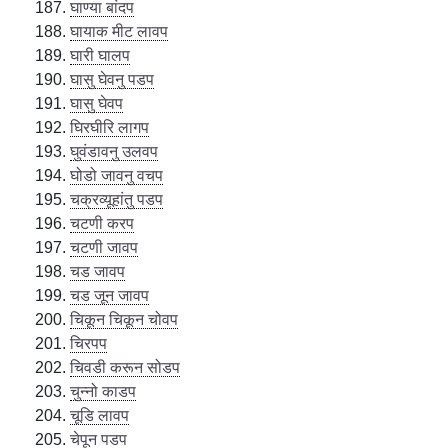
घाण्या बांदप
घायाक मीट लावप
घारी घालप
घासु घेवनु पडप
घासु घेवप
घिरघीरि लागप
घुवंडावनु उलवप
घोडो जावनु वचप
चक्रव्यूहांतु पडप
चटणी करप
चटणी जावप
चड जावप
चड जून जावप
चिकून चिकून चोवप
चिरपप
चिवडी करून सोडप
चुन्नो काडप
चूडि लावप
चेपून पडप