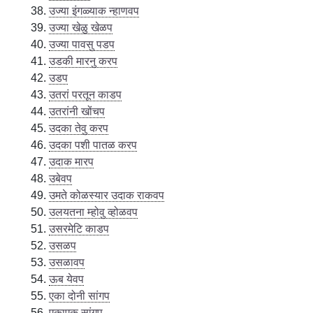
उज्या इंगळ्याक न्हाणवप
उज्या खेळु खेळप
उज्या पावसु पडप
उडकी मारनु करप
उडप
उतरां परतून काडप
उतरांनी खोंचप
उदका तेवु करप
उदका पशी पातळ करप
उदाक मारप
उबेवप
उमते कोळस्यार उदाक राकवप
उलयतना म्होवु व्होळवप
उसरमेटि काडप
उसळप
उसळावप
ऊब येवप
एका दोनी सांगप
एकाएक सांगप