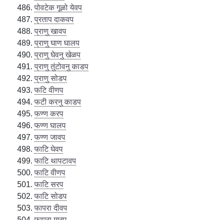
पोवटेक गूळो येवप
प्रताप दाकवप
प्राणु खावप
प्राणु घाण घालप
प्राणु घेवनु खेळप
प्राणु तुंटोवनु काडप
प्राणु सोडप
फटि वीणप
फटी करनु काडप
फण्ण करप
फण्ण घालप
फण्ण जावप
फाटि घेवप
फाटि थापटावप
फाटि वीणप
फाटि सरप
फाटि सोडप
फापरा दीवप
फापरा मारप