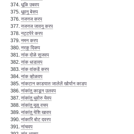
धूळि उबवप
धूवनु बेसप
नजनज करप
नजनज जावनु करप
नट्टपेरे करप
नमन करप
नरकु दिकप
नांक दोळे सुजवप
नांक धाडावप
नांक वांकडें करप
नांक व्होळवप
नांकटान काडयात जालेलें खोर्यान काडप
नांकांतु काडून उलवप
नांकांतु धुवोरु येवप
नांकांतु मूसु वचप
नांकांतु येशि खावप
नांकारि बोट दवरप
नांचवप
नांव आसप