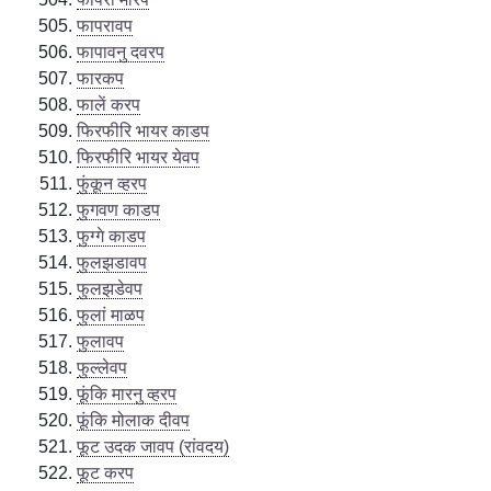
फापरावप
फापावनु दवरप
फारकप
फालें करप
फिरफीरि भायर काडप
फिरफीरि भायर येवप
फुंकून व्हरप
फुगवण काडप
फुग्गे काडप
फुलझडावप
फुलझडेवप
फुलां माळप
फुलावप
फुल्लेवप
फूंकि मारनु व्हरप
फूंकि मोलाक दीवप
फूट उदक जावप (रांवदय)
फूट करप