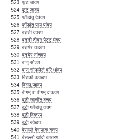
फूट जावप
फूटु जावप
फोंडांतु देवंवप
फोंडांतु पाय पांवप
बड्डी दवरप
बड्डी दीवनु पेट्टु घेवप
बड्येर चडवप
बड्येर नांचवप
बाणु सोडप
बाणु सोडलेले वरि धांवप
बिटकी कवळप
बिल्लू जावप
बीगम् वा वीगम् दाकवप
बुद्धी खाणींतु वचप
बुद्धी फोंडांतु वचप
बुद्धी विकरप
बुद्धी व्होळप
बेसल्ले बेसपाक करप
बेसल्लो खांदो कातरप