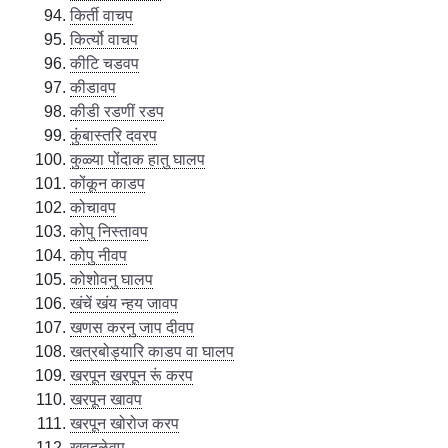
किर्ती वाचप
किर्त्यो वाचप
कीटि चडवप
कीडावप
कीडी रडणीं रडप
कुंबास्तरि दवरप
कुळ्या पोंदाक हातु घालप
कोंकून काडप
कोचावप
कोपु निस्तावप
कोपु नीवप
कोशोवनु घालप
खंचें खंय न्हय जावप
खणस करनु जाप दीवप
खत्रबोड्यारि काडप वा घालप
खरपून खरपून रूं करप
खरपून खावप
खरपून खोरोज करप
खवदळेवप