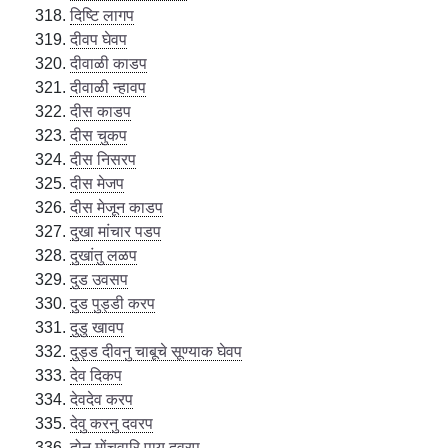
दिष्टि लागप
दीवप घेवप
दीवाळी काडप
दीवाळी न्हावप
दीस काडप
दीस चुकप
दीस निसरप
दीस मेजप
दीस मेजून काडप
दुखा मांचार पडप
दुखांतु लळप
दुड उवसप
दुड पुड्डी करप
दुडु खावप
दुड्ड दीवनु चाबूचे सूण्याक घेवप
देव दिकप
देवदेव करप
देवु करनु दवरप
दोन मोंचुवारि पाय दवरप