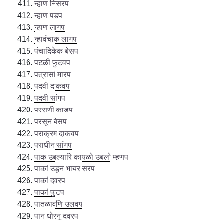
न्हाण निसरप
न्हाण पडप
न्हाण लागप
न्हावंचाक लागप
पंचादिकेक बेसप
पटळी फुटवप
पत्रासां मारप
पदवी दाकवप
पदवी सांगप
परसणी काडप
परसून बेसप
पराक्रम दाकवप
पराधीन सांगप
पाक उबल्यारि कायळो उबलो म्हणप
पाकां उडून भायर सरप
पाकां दवरप
पाकां फुटप
पातळावणि उलवप
पान धोरनु दवरप