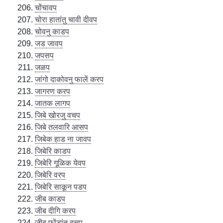
चोंचावप
चोरा हातांतु चावी दीवप
चोवनु काडप
जड जावप
जपसप
जळप
जांगो दाकोवनु फालें करप
जागरण करप
जातक लागप
जिबे खोरजु वचप
जिबे तलवारि आसप
जिबेक हाड ना जावप
जिबेरि काडप
जिबेरि गूळिक येवप
जिबेरि वरप
जिबेरि साकून पडप
जीब काडप
जीब दीगि करप
जीब फोंडांतु वचप