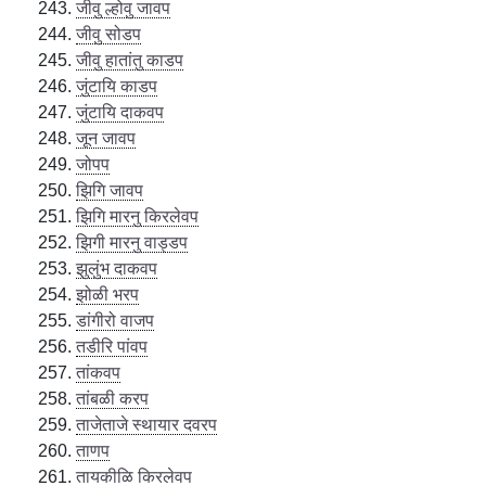
जीवु ल्होवु जावप
जीवु सोडप
जीवु हातांतु काडप
जुंटायि काडप
जुंटायि दाकवप
जून जावप
जोपप
झिगि जावप
झिगि मारनु किरलेवप
झिगी मारनु वाड्डप
झुलुंभ दाकवप
झोळी भरप
डांगीरो वाजप
तडीरि पांवप
तांकवप
तांबळी करप
ताजेताजे स्थायार दवरप
ताणप
तायकीळि किरलेवप