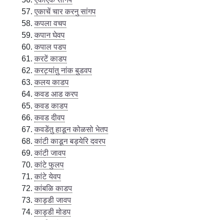
एकाचें चार करनु सांगप
कपला वचप
कपान घेवप
कपाल पडप
करटें काडप
करट्यांतु नांक बुडवप
कलय काडप
कवड आड करप
कवड काडप
कवड दीवप
कवडेंतु हाडून कोळसो भेतप
कांटी काडून बड्येरि दवरप
कांटी जावप
कांटे फुलप
कांटे येवप
कांबळि काडप
काड्डी जावप
काड्डी मोडप