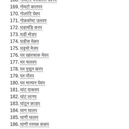
गोमटो कातरप
गोलांटि घेवप
गोळकोष्ट उलवप
घडामंडि करप
घडी मोडप
घडीस मेळप
घड्यो मेजप
घर खांवचाक येवप
घर चलवप
घर पुसून व्हरप
घर पोंवप
घर मात्यार घेवप
घांट दाकवप
घांट लागप
घांटून काडप
घाण घालप
घाणी घालप
घाणी परमळ कळप