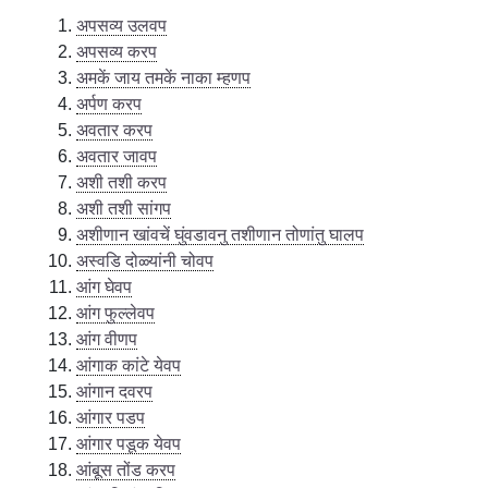
अपसव्य उलवप
अपसव्य करप
अमकें जाय तमकें नाका म्हणप
अर्पण करप
अवतार करप
अवतार जावप
अशी तशी करप
अशी तशी सांगप
अशीणान खांवचें घुंवडावनु तशीणान तोणांतु घालप
अस्वडि दोळ्यांनी चोवप
आंग घेवप
आंग फुल्लेवप
आंग वीणप
आंगाक कांटे येवप
आंगान दवरप
आंगार पडप
आंगार पडूक येवप
आंबूस तोंड करप