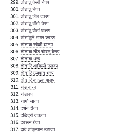
तोंडांतु केळीं चेपप
तोंडांतु चेपप
तोंडांतु जीब दवरप
तोंडांतु बोंतो चेपप
तोंडांतु बोटां घालप
तोंडांतुलें भायर काडप
तोंडाक खीळी घालप
तोंडाक तोंड चोवनु बेसप
तोंडाक धरप
तोंडारि आयिल्लें उलवप
तोंडारि उजवाडु भरप
तोंडारि काळूकु मांडप
थंड करप
थंडावप
थापो जावप
दर्शन दीवप
दळिद्री दाकवप
दवरून घेवप
दावे तांतूल्यान उटावप