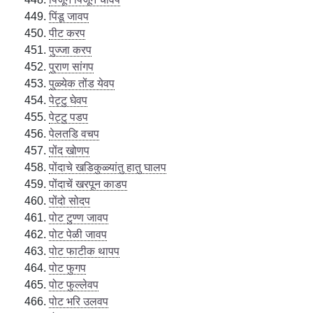
पिंडू जावप
पीट करप
पुज्जा करप
पुराण सांगप
पुळ्येक तोंड येवप
पेट्टु घेवप
पेट्टु पडप
पेलतडि वचप
पोंद खोणप
पोंदाचे खडिकुळ्यांतु हातु घालप
पोंदाचें खरपून काडप
पोंदो सोदप
पोट टुण्ण जावप
पोट पेळी जावप
पोट फाटीक थापप
पोट फुगप
पोट फुल्लेवप
पोट भरि उलवप