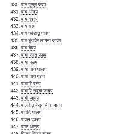
पान पुसून जेवप
पाय ओडप
पाय दवरप
पाय धरप
पाय फोंडांतु पावंप
पाय भुंयचेर लागना जावप
पाय येवप
पायां खाडूं पडप
पायां पडप
पायां पाय घालप
पायां पाय पडप
पायारि पडप
पायारि राबूक जावप
पायीं जावप
पालकेंतु बेसून भीक मागप
पावटि घालप
पावल दवरप
पाष्ट आसप
पिंजून पिंजून चोवप