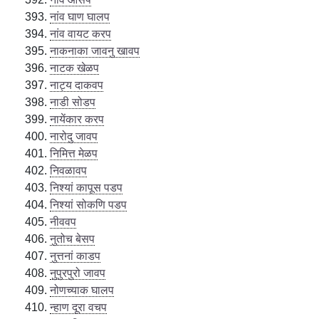
नांव घाण घालप
नांव वायट करप
नाकनाका जावनु खावप
नाटक खेळप
नाट्य दाकवप
नाडी सोडप
नायेंकार करप
नारोदु जावप
निमित्त मेळप
निवळावप
निश्यां कापूस पडप
निश्यां सोकणि पडप
नीववप
नुतोच बेसप
नुत्तनां काडप
नुपुरपुरो जावप
नोणच्याक घालप
न्हाण दूरा वचप