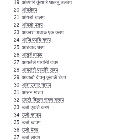
आंब्यारि तुंब्यारि घालनु उलवप
आंयडेवप
आंयडो घालप
आंयडो पडप
आकाश पाताळ एक करप
आजि फायि करप
आडवाट धरप
आडूवें वाडप
आयलेले पायांनी वचप
आयलेले पायांरि राबप
आवाळो दीवनु कूवाळें घेवप
आशाउशार नासप
आसन मांडप
उंगटो दिकून रावण बरवप
उजो एकडे करप
उजो काडप
उजो खावप
उजो येवप
उजो लावप