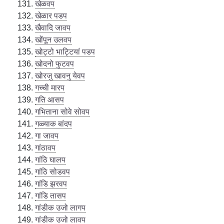
खेळवप
खेळार पडप
खैवादि जावप
खोंपून उलवप
खोट्टो भाट्टियां पडप
खोदनो फुटवप
खोरजु खावनु येवप
गच्ची मारप
गति आसप
गभिताना सोवे सोवप
गळ्याक बांदप
गा जावप
गांठावप
गांठि घालप
गांठि सोडवप
गांडि झरवप
गांडि तासप
गांडीक उजो लागप
गांडीक उजो लावप