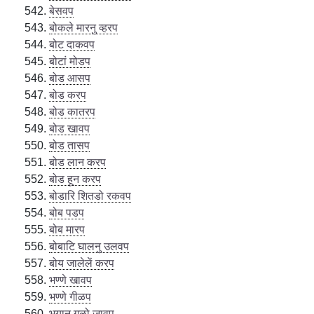
बेसवप
बोकले मारनु व्हरप
बोट दाकवप
बोटां मोडप
बोड आसप
बोड करप
बोड कातरप
बोड खावप
बोड तासप
बोड लान करप
बोड हून करप
बोडारि शितडो रकवप
बोब पडप
बोब मारप
बोबाटि घालनु उलवप
बोय जालेलें करप
भण्णे खावप
भण्णे गीळप
भयान गूळो जावप