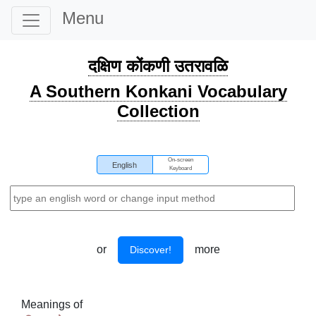
Menu
दक्षिण कोंकणी उतरावळि
A Southern Konkani Vocabulary
Collection
On-screen
English
Keyboard
or
more
Discover!
Meanings of