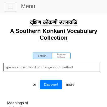
Menu
दक्षिण कोंकणी उतरावळि
A Southern Konkani Vocabulary
Collection
On-screen
English
Keyboard
or
more
Discover!
Meanings of