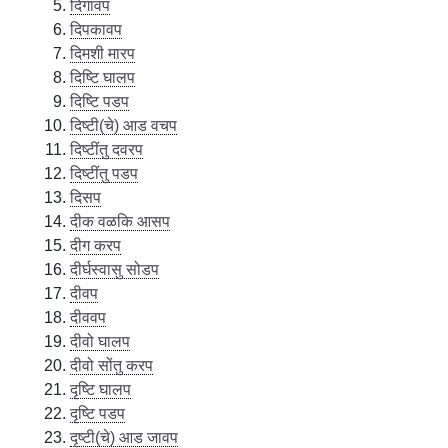
दिगावप
दिपकावप
दिमशी मारप
दिष्टि घालप
दिष्टि पडप
दिष्टी(चे) आड वचप
दिष्टींतु दवरप
दिष्टींतु पडप
दिसप
दीक वळकि आसप
दीग करप
दीर्घस्वासु सोडप
दीवप
दीववप
दीवो घालप
दीवो सोंतु करप
दृष्टि घालप
दृष्टि पडप
दृष्टी(चे) आड जावप