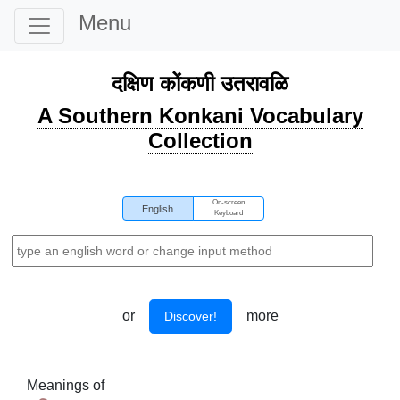
Menu
दक्षिण कोंकणी उतरावळि
A Southern Konkani Vocabulary
Collection
On-screen
English
Keyboard
or
more
Discover!
Meanings of