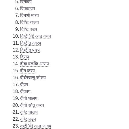
दिगावप
दिपकावप
दिमशी मारप
दिष्टि घालप
दिष्टि पडप
दिष्टी(चे) आड वचप
दिष्टींतु दवरप
दिष्टींतु पडप
दिसप
दीक वळकि आसप
दीग करप
दीर्घस्वासु सोडप
दीवप
दीववप
दीवो घालप
दीवो सोंतु करप
दृष्टि घालप
दृष्टि पडप
दृष्टी(चे) आड जावप