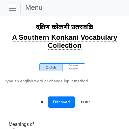
Menu
दक्षिण कोंकणी उतरावळि
A Southern Konkani Vocabulary
Collection
On-screen
English
Keyboard
or
more
Discover!
Meanings of