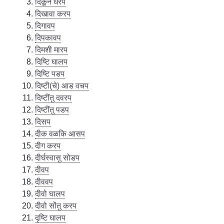
दिकून धरप
दिखावा करप
दिगावप
दिपकावप
दिमशी मारप
दिष्टि घालप
दिष्टि पडप
दिष्टी(चे) आड वचप
दिष्टींतु दवरप
दिष्टींतु पडप
दिसप
दीक वळकि आसप
दीग करप
दीर्घस्वासु सोडप
दीवप
दीववप
दीवो घालप
दीवो सोंतु करप
दृष्टि घालप