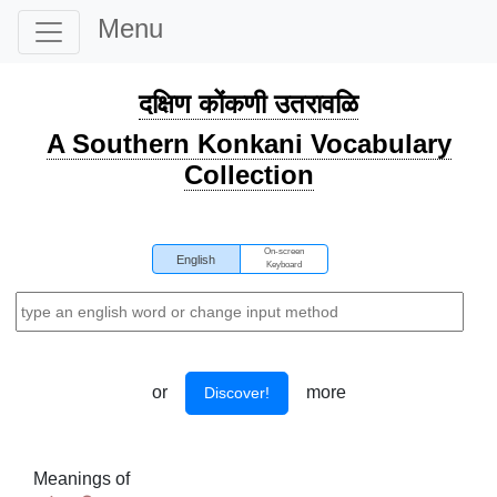
Menu
दक्षिण कोंकणी उतरावळि
A Southern Konkani Vocabulary
Collection
On-screen
English
Keyboard
or
more
Discover!
Meanings of