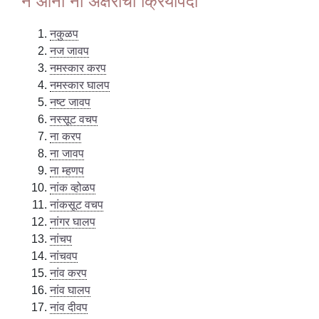
न आनी ना अक्षरांचीं क्रियापदां
नकुळप
नज जावप
नमस्कार करप
नमस्कार घालप
नष्ट जावप
नस्सूट वचप
ना करप
ना जावप
ना म्हणप
नांक व्होळप
नांकसूट वचप
नांगर घालप
नांचप
नांचवप
नांव करप
नांव घालप
नांव दीवप