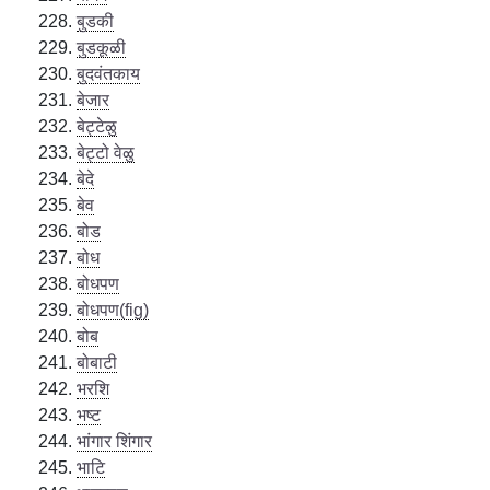
बुडकी
बुडकूळी
बुदवंतकाय
बेजार
बेट्टेळु
बेट्टो वेळु
बेदे
बेव
बोड
बोध
बोधपण
बोधपण(fig)
बोब
बोबाटी
भरशि
भष्ट
भांगार शिंगार
भाटि