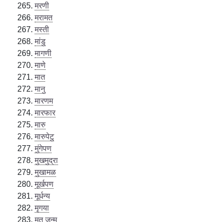
मरणी
मरामत
मस्ती
मांडु
मागणी
माणे
मात
मानु
मारणम
मारफार
मारु
मारुपेटु
मुंगेपण
मुखमुद्रा
मुखामळ
मूर्खपण
मूर्धन्य
मृगया
मृत जन्म