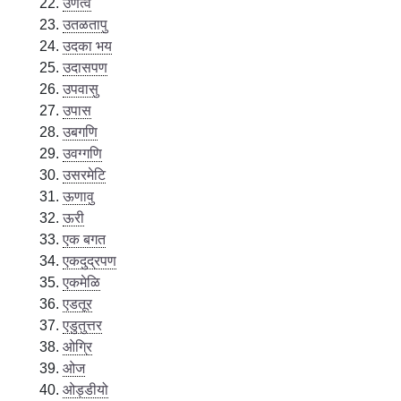
उणत्व
उतळतापु
उदका भय
उदासपण
उपवासु
उपास
उबगणि
उवग्गणि
उसरमेटि
ऊणावु
ऊरी
एक बगत
एकदुद्रपण
एकमेळि
एडतूर
एडुतुत्तर
ओग्रि
ओज
ओड्डीयो