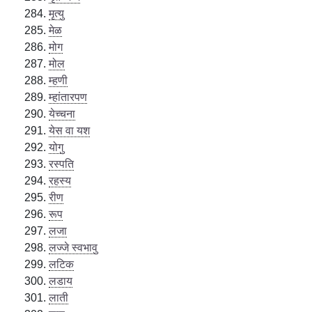
मृत्यु
मेळ
मोग
मोल
म्हणी
म्हांतारपण
येच्चना
येस वा यश
योगु
रस्पति
रहस्य
रीण
रूप
लजा
लज्जे स्वभावु
लटिक
लडाय
लाती