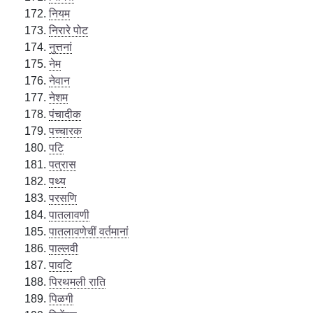
नियम
निरारे पोट
नुत्तनां
नेम
नेवान
नेशम
पंचादीक
पच्चारक
पटि
पत्रास
पथ्य
परसणि
पातलावणी
पातलावणेचीं वर्तमानां
पाल्लवी
पावटि
पिरथमली राति
पिळगी