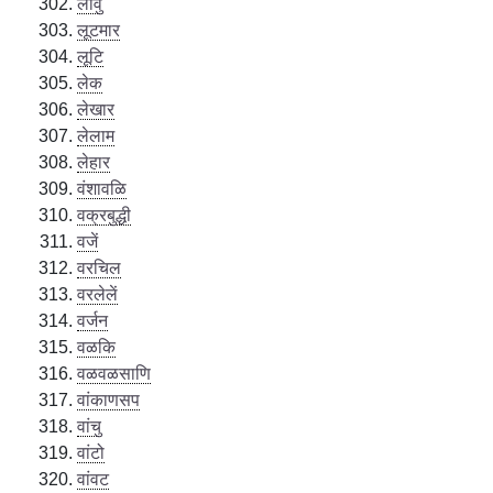
लावु
लूटमार
लूटि
लेक
लेखार
लेलाम
लेहार
वंशावळि
वक्रबुद्धी
वजें
वरचिल
वरलेलें
वर्जन
वळकि
वळवळसाणि
वांकाणसप
वांचु
वांटो
वांवट