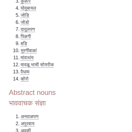
कुळार
घोवुबायल
जोडि
जोडो
दादुलपण
पिळगी
बडि
भुरगींबाळां
मांवाथंय
मावळू भाची सोयरीक
वैधव्य
व्होरो
Abstract nouns
भाववाचक संज्ञा
अनवाळपण
अपुरबाय
अवकी