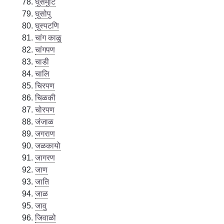
घुसमुटि
घुसोपु
घुस्पटणि
चांग काळु
चांगपण
चाडी
चालि
चिरपण
चिळकी
चोरपण
जंजाळ
जगराण
जळकायो
जागरण
जाण
जाति
जाळ
जावु
जिवाळो