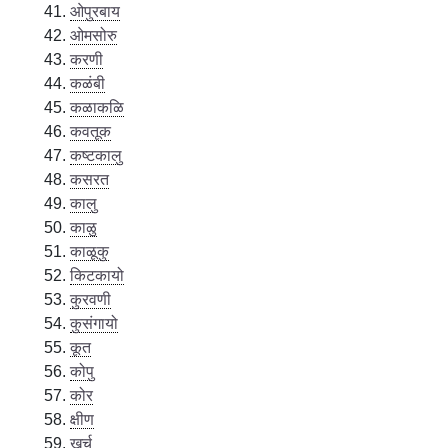
ओपुरबाय
ओमसोरु
करणी
कळंबी
कळाकळि
कवतूक
कष्टकालु
कसरत
कालु
काळु
काळूकु
किटकायो
कुरवणी
कुसंगायो
कूत
कोपु
कोर
क्षीण
खर्चु