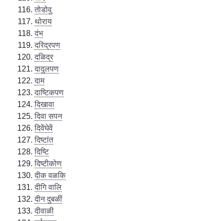
तोडोवु
थोराय
दंभ
दरिद्रपण
दळिद्र
दादुलपण
दाम
दाष्टिकपण
दिखावा
दिवा सपन
दिवेंघेवें
दिष्टांत
दिष्टि
दिष्टीकोण
दीक वळकि
दीगि वालि
दीन दुबळीं
दीवाळी