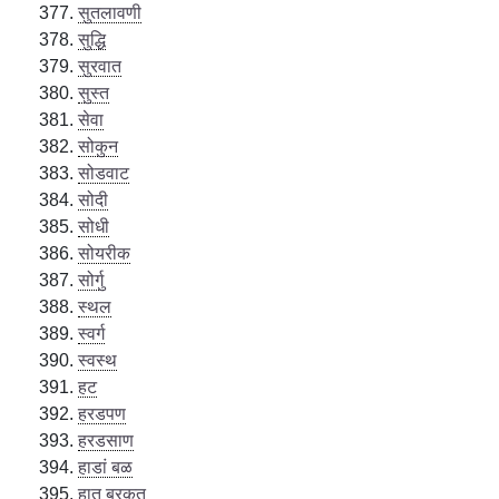
सुतलावणी
सुद्धि
सुरवात
सुस्त
सेवा
सोकुन
सोडवाट
सोदी
सोधी
सोयरीक
सोर्गु
स्थल
स्वर्ग
स्वस्थ
हट
हरडपण
हरडसाण
हाडां बळ
हात बरकत