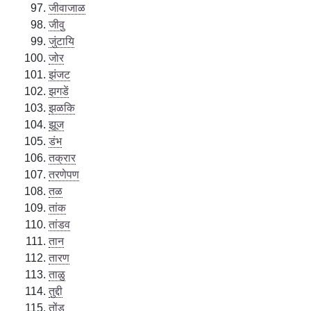
जीवाजाळ
जीवु
जुंटायि
जोर
झंजट
झगडें
झळकि
झूज
डंभ
तक्रार
तरणेपण
तळ
तांक
तांडव
तान
तारण
ताळु
तुद्दी
तोंड