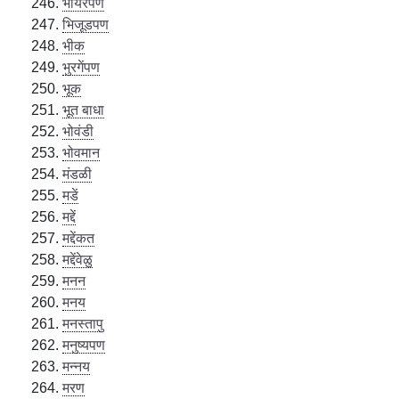
भायरपण
भिजूडपण
भीक
भुरगेंपण
भूक
भूत बाधा
भोवंडी
भोवमान
मंडळी
मडें
मद्दें
मद्देंकत
मद्देंवेळु
मनन
मनय
मनस्तापु
मनुष्यपण
मन्नय
मरण