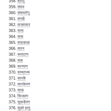
श्रापु
संवय
संशयरोगु
सगळें
सजवसार
सत्य
सत्व
सदाकाळ
सपन
सरवटण
सळ
सानपण
साम्राज्य
सारकें
सारकेपण
साळ
सिजवण
सुकडेंपण
सुको हातु