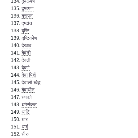
दुर्बळपण
दुष्टपण
दुसपन
दृष्टांत
दृष्टि
दृष्टिकोण
देखाव
देवंडी
देवंती
देवणे
देवा पिशें
देवालो खेळु
दैवाधीन
धपको
धर्मसंकट
धाटि
धार
धावुं
धीरु