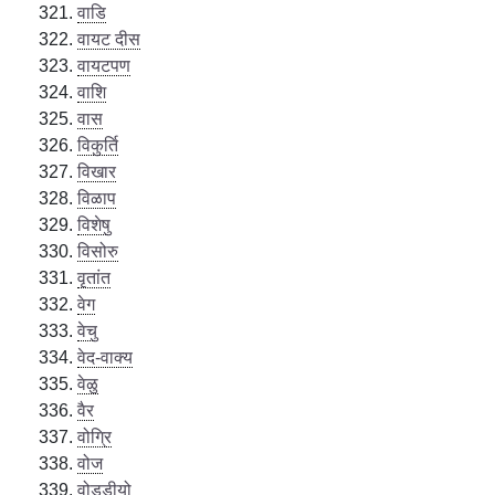
वाडि
वायट दीस
वायटपण
वाशि
वास
विकुर्ति
विखार
विळाप
विशेषु
विसोरु
वृतांत
वेग
वेचु
वेद-वाक्य
वेळु
वैर
वोग्रि
वोज
वोड्डीयो