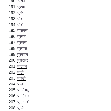
पिशेंपण
पुज्जा
पुष्टि
पोंद
पोंदो
पोसवण
प्रताप
प्रमाण
प्रयास
प्रवचन
प्राराब्द
फटवण
फटी
फरडी
फल
फांतिभेदु
फाटिबळ
फुटकायो
फूंकि