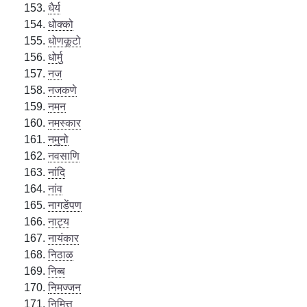
धैर्य
धोक्को
धोणकूटो
धोर्मु
नज
नजकणे
नमन
नमस्कार
नमुनो
नवसाणि
नांदि
नांव
नागडेंपण
नाट्य
नायंकार
निठाळ
निब्ब
निमज्जन
निमित्त