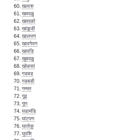
खलाश
खवदळु
खवदळो
खांकूडी
खालपण
खावगेपण
खावडि
खुबदळु
खोळसां
गडबड
गडबडी
गम्मत
गूढ
गूण
घडामंडि
घांटपण
घातोकु
घुपशि