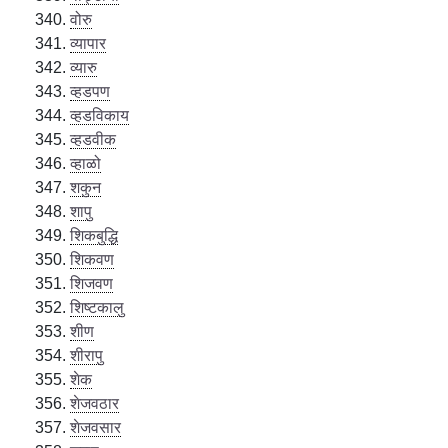
वोरु
व्यापार
व्यारु
व्हडपण
व्हडविकाय
व्हडवीक
व्हाळो
शकुन
शापु
शिकबुद्धि
शिकवण
शिजवण
शिष्टकालु
शीण
शीरापु
शेक
शेजवठार
शेजवसार