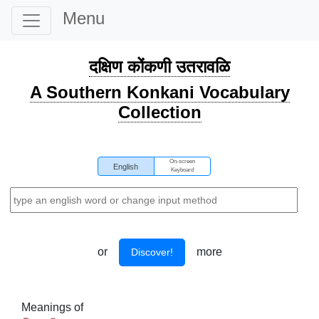
Menu
दक्षिण कोंकणी उतरावळि
A Southern Konkani Vocabulary
Collection
On-screen
English
Keyboard
or
more
Discover!
Meanings of