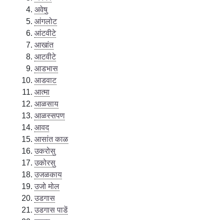
अवेषु
आंगलोट
आंटवीटे
आखांत
आटवीटे
आडभास
आडवाट
आत्मा
आळसाय
आळस्सपण
आवद
आसांत काळ
उकरोसु
उकोरसु
उजळकाय
उजो मोल
उडगास
उडगास पाडें