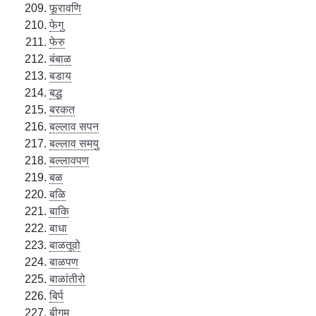
फूरावणि
फेगु
फेरु
बंबाळ
बडाय
बद्ध
बरकत
बल्लाव सपन
बल्लाव समयु
बल्लावपण
बळ
बळि
बाकि
बाधा
बाळतूवो
बाळपण
बाळांतीरो
बिर्प
बीगम