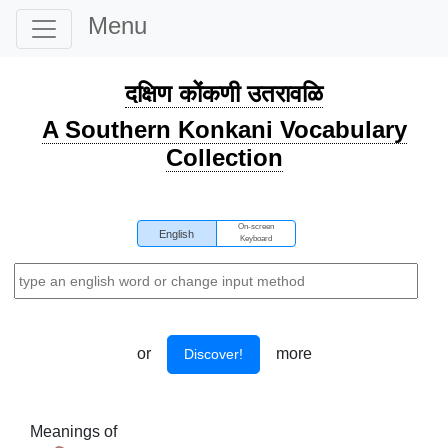
Menu
दक्षिण कोंकणी उतरावळि
A Southern Konkani Vocabulary
Collection
On-screen
English
Keyboard
or
more
Discover!
Meanings of