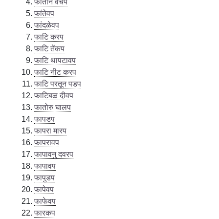
फांतीन वचप
फांतेवप
फांदळेवप
फाटि करप
फाटि तेंकप
फाटि थापटावप
फाटि नीट करप
फाटि परतून पडप
फाटिबळ दीवप
फातोरु घालप
फापडप
फापरा मारप
फापरावप
फापावनु दवरप
फापावप
फापुडप
फापेवप
फाफेवप
फारकप