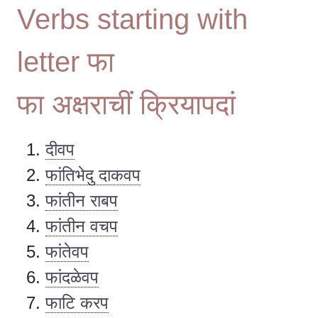
Verbs starting with
letter फा
फा अक्षराचीं क्रियापदां
दीवप
फांतिभेदु दाकवप
फांतीन राबप
फांतीन वचप
फांतेवप
फांदळेवप
फाटि करप