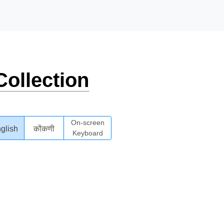
ollection
On-screen
glish
कोंकणी
Keyboard