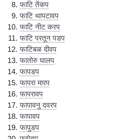
फाटि तेंकप
फाटि थापटावप
फाटि नीट करप
फाटि परतून पडप
फाटिबळ दीवप
फातोरु घालप
फापडप
फापरा मारप
फापरावप
फापावनु दवरप
फापावप
फापुडप
फापेवप