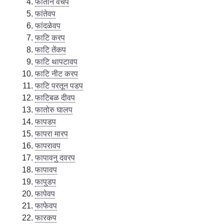
फांतीन वचप
फांतेवप
फांदळेवप
फाटि करप
फाटि तेंकप
फाटि थापटावप
फाटि नीट करप
फाटि परतून पडप
फाटिबळ दीवप
फातोरु घालप
फापडप
फापरा मारप
फापरावप
फापावनु दवरप
फापावप
फापुडप
फापेवप
फाफेवप
फारकप