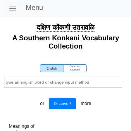
Menu
दक्षिण कोंकणी उतरावळि
A Southern Konkani Vocabulary
Collection
On-screen
English
Keyboard
or
more
Discover!
Meanings of