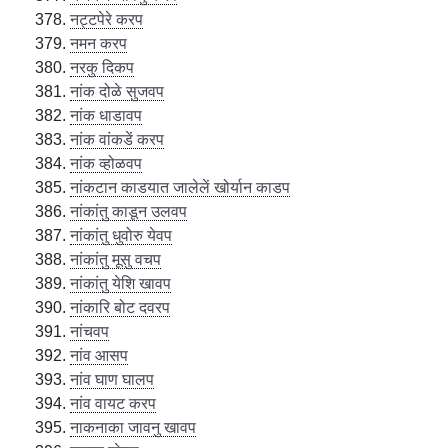
नट्टपेरे करप
नमन करप
नरकु दिकप
नांक दोळे सुजवप
नांक धाडावप
नांक वांकडें करप
नांक व्होळवप
नांकटान काडयात जालेलें खोर्यान काडप
नांकांतु काडून उलवप
नांकांतु धुवोरु येवप
नांकांतु मूसु वचप
नांकांतु येशि खावप
नांकारि बोट दवरप
नांचवप
नांव आसप
नांव घाण घालप
नांव वायट करप
नाकनाका जावनु खावप