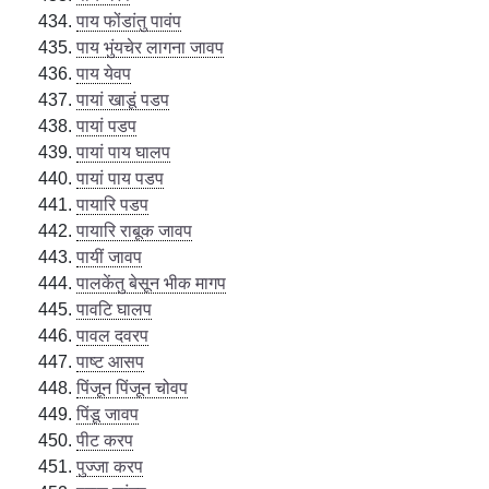
पाय फोंडांतु पावंप
पाय भुंयचेर लागना जावप
पाय येवप
पायां खाडूं पडप
पायां पडप
पायां पाय घालप
पायां पाय पडप
पायारि पडप
पायारि राबूक जावप
पायीं जावप
पालकेंतु बेसून भीक मागप
पावटि घालप
पावल दवरप
पाष्ट आसप
पिंजून पिंजून चोवप
पिंडू जावप
पीट करप
पुज्जा करप