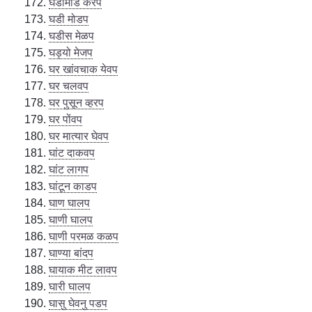
घडामंडि करप
घडी मोडप
घडीस मेळप
घड्यो मेजप
घर खांवचाक येवप
घर चलवप
घर पुसून व्हरप
घर पोंवप
घर मात्यार घेवप
घांट दाकवप
घांट लागप
घांटून काडप
घाण घालप
घाणी घालप
घाणी परमळ कळप
घाण्या बांदप
घायाक मीट लावप
घारी घालप
घासु घेवनु पडप