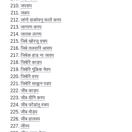
जपसप
जळप
जांगो दाकोवनु फालें करप
जागरण करप
जातक लागप
जिबे खोरजु वचप
जिबे तलवारि आसप
जिबेक हाड ना जावप
जिबेरि काडप
जिबेरि गूळिक येवप
जिबेरि वरप
जिबेरि साकून पडप
जीब काडप
जीब दीगि करप
जीब फोंडांतु वचप
जीब मोडप
जीब हालवप
जीरप