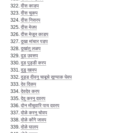
दीस काडप
दीस चुकप
दीस निसरप
दीस मेजप
दीस मेजून काडप
दुखा मांचार पडप
दुखांतु लळप
दुड उवसप
दुड पुड्डी करप
दुडु खावप
दुड्ड दीवनु चाबूचे सूण्याक घेवप
देव दिकप
देवदेव करप
देवु करनु दवरप
दोन मोंचुवारि पाय दवरप
दोळे करनु चोवप
दोळे कोंगे जावप
दोळे घालप