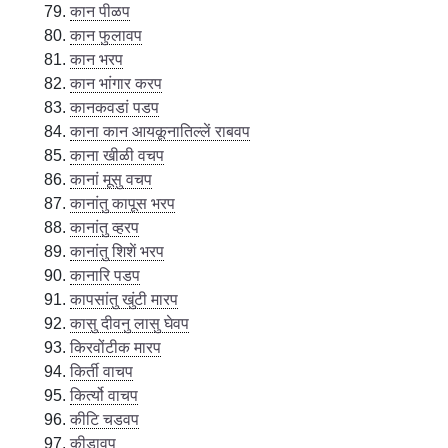
कान पीळप
कान फुलावप
कान भरप
कान भांगार करप
कानकवडां पडप
काना कान आयकूनातिल्लें राबवप
काना खीळी वचप
कानां मूसु वचप
कानांतु कापूस भरप
कानांतु व्हरप
कानांतु शिशें भरप
कानारि पडप
कापसांतु खुंटी मारप
कासु दीवनु लासु घेवप
किरवोंटीक मारप
किर्ती वाचप
किर्त्यो वाचप
कीटि चडवप
कीडावप