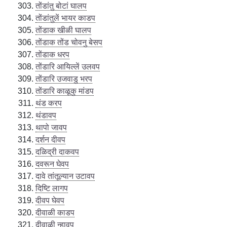
तोंडांतु बोटां घालप
तोंडांतुलें भायर काडप
तोंडाक खीळी घालप
तोंडाक तोंड चोवनु बेसप
तोंडाक धरप
तोंडारि आयिल्लें उलवप
तोंडारि उजवाडु भरप
तोंडारि काळूकु मांडप
थंड करप
थंडावप
थापो जावप
दर्शन दीवप
दळिद्री दाकवप
दवरून घेवप
दावे तांतूल्यान उटावप
दिष्टि लागप
दीवप घेवप
दीवाळी काडप
दीवाळी न्हावप