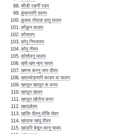
कीडी रडणीं रडप
कुंबास्तरि दवरप
कुळ्या पोंदाक हातु घालप
कोंकून काडप
कोचावप
कोपु निस्तावप
कोपु नीवप
कोशोवनु घालप
खंचें खंय न्हय जावप
खणस करनु जाप दीवप
खत्रबोड्यारि काडप वा घालप
खरपून खरपून रूं करप
खरपून खावप
खरपून खोरोज करप
खवदळेवप
खांकि दीवनु वोंकि घेवप
खांदाक खांदु दीवप
खांदारि बेसून कानु चाबप