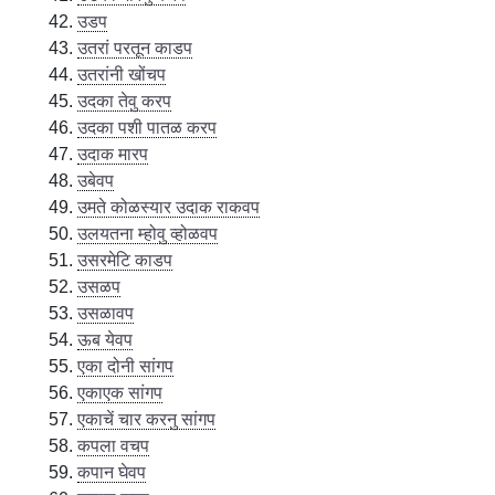
उडप
उतरां परतून काडप
उतरांनी खोंचप
उदका तेवु करप
उदका पशी पातळ करप
उदाक मारप
उबेवप
उमते कोळस्यार उदाक राकवप
उलयतना म्होवु व्होळवप
उसरमेटि काडप
उसळप
उसळावप
ऊब येवप
एका दोनी सांगप
एकाएक सांगप
एकाचें चार करनु सांगप
कपला वचप
कपान घेवप