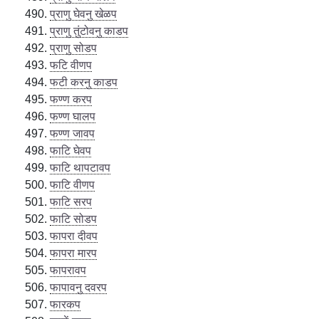
प्राणु घेवनु खेळप
प्राणु तुंटोवनु काडप
प्राणु सोडप
फटि वीणप
फटी करनु काडप
फण्ण करप
फण्ण घालप
फण्ण जावप
फाटि घेवप
फाटि थापटावप
फाटि वीणप
फाटि सरप
फाटि सोडप
फापरा दीवप
फापरा मारप
फापरावप
फापावनु दवरप
फारकप