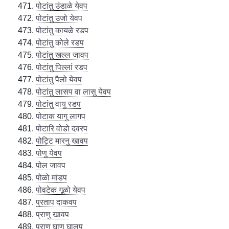
पोटांतु उंडाळे येवप
पोटांतु उजो येवप
पोटांतु कायळे रडप
पोटांतु कोले रडप
पोटांतु खल्ल जावप
पोटांतु पिल्लां रडप
पोटांतु पैलो येवप
पोटांतु लासप वा लासु येवप
पोटांतु वायु रडप
पोटाक यागु लागप
पोटारि वोडो दवरप
पोट्टि मारनु खावप
पोणु येवप
पोल जावप
पोळो मांडप
पोवटेक गूळो येवप
प्रताप दाकवप
प्राणु खावप
प्राणु घाण घालप