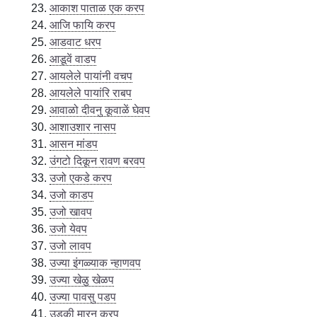
आकाश पाताळ एक करप
आजि फायि करप
आडवाट धरप
आडूवें वाडप
आयलेले पायांनी वचप
आयलेले पायांरि राबप
आवाळो दीवनु कूवाळें घेवप
आशाउशार नासप
आसन मांडप
उंगटो दिकून रावण बरवप
उजो एकडे करप
उजो काडप
उजो खावप
उजो येवप
उजो लावप
उज्या इंगळ्याक न्हाणवप
उज्या खेळु खेळप
उज्या पावसु पडप
उडकी मारनु करप