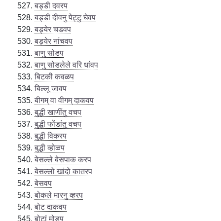
बड्डी दवरप
बड्डी दीवनु पेट्टु घेवप
बड्येर चडवप
बड्येर नांचवप
बाणु सोडप
बाणु सोडलेले वरि धांवप
बिटकी कवळप
बिल्लू जावप
बीगम् वा वीगम् दाकवप
बुद्धी खाणींतु वचप
बुद्धी फोंडांतु वचप
बुद्धी विकरप
बुद्धी व्होळप
बेसल्ले बेसपाक करप
बेसल्लो खांदो कातरप
बेसवप
बोकले मारनु व्हरप
बोट दाकवप
बोटां मोडप