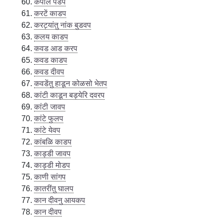
कपाल पडप
करटें काडप
करट्यांतु नांक बुडवप
कलय काडप
कवड आड करप
कवड काडप
कवड दीवप
कवडेंतु हाडून कोळसो भेतप
कांटी काडून बड्येरि दवरप
कांटी जावप
कांटे फुलप
कांटे येवप
कांबळि काडप
काड्डी जावप
काड्डी मोडप
काणी सांगप
कातरींतु घालप
कान दीवनु आयकप
कान दीवप