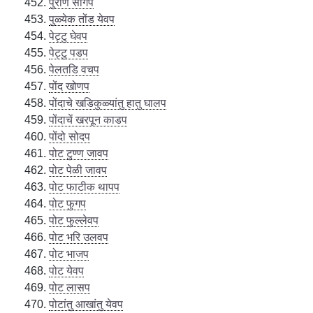
पुराण सांगप
पुळ्येक तोंड येवप
पेट्टु घेवप
पेट्टु पडप
पेलतडि वचप
पोंद खोणप
पोंदाचे खडिकुळ्यांतु हातु घालप
पोंदाचें खरपून काडप
पोंदो सोदप
पोट टुण्ण जावप
पोट पेळी जावप
पोट फाटीक थापप
पोट फुगप
पोट फुल्लेवप
पोट भरि उलवप
पोट भाजप
पोट येवप
पोट लासप
पोटांतु आखांतु येवप