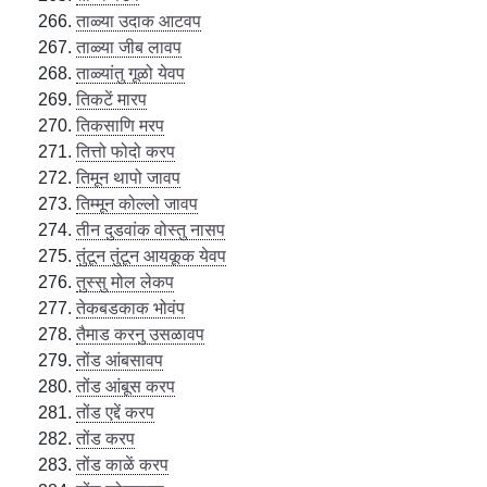
ताळ्या उदाक आटवप
ताळ्या जीब लावप
ताळ्यांतु गूळो येवप
तिकटें मारप
तिकसाणि मरप
तित्तो फोदो करप
तिमून थापो जावप
तिम्मून कोल्लो जावप
तीन दुडवांक वोस्तु नासप
तुंटून तुंटून आयकूक येवप
तुस्सु मोल लेकप
तेकबडकाक भोवंप
तैमाड करनु उसळावप
तोंड आंबसावप
तोंड आंबूस करप
तोंड एद्दें करप
तोंड करप
तोंड काळें करप