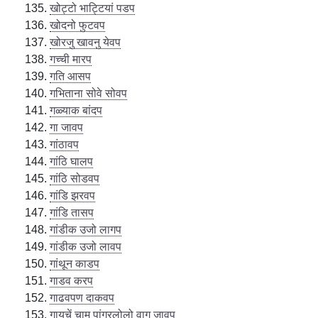
खोट्टो भाट्टियां पडप
खोदनो फुटवप
खोरजु खावनु येवप
गच्ची मारप
गति आसप
गभिताना सोवे सोवप
गळ्याक बांदप
गा जावप
गांठावप
गांठि घालप
गांठि सोडवप
गांडि झरवप
गांडि तासप
गांडीक उजो लागप
गांडीक उजो लावप
गांथून काडप
गाडव करप
गाढवपण दाकवप
गायचें चाम पांगुरलोलो वागु जावप