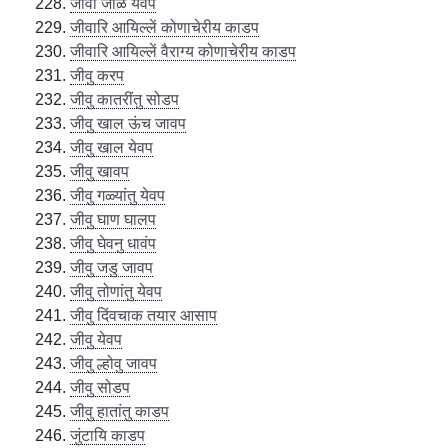
जीवा जाळ येवप
जीवारि आयिल्लें कोणाचेरीय काडप
जीवारि आयिल्लें वैराग्य कोणाचेरीय काडप
जीवु करप
जीवु कातरींतु सोडप
जीवु खाल ऊंच जावप
जीवु खाल येवप
जीवु खावप
जीवु गळ्यांतु येवप
जीवु घाण घालप
जीवु घेवनु धावंप
जीवु जडु जावप
जीवु तोणांतु येवप
जीवु दिंवचाक तयार आसाप
जीवु येवप
जीवु ल्होवु जावप
जीवु सोडप
जीवु हातांतु काडप
जुंटायि काडप