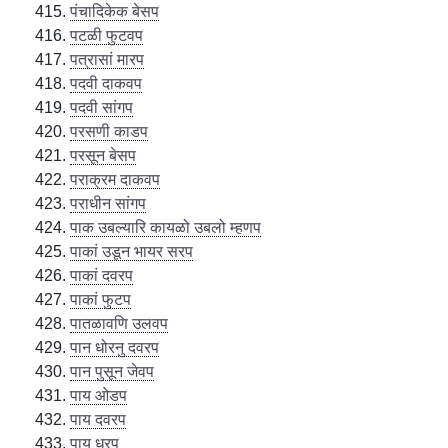
पंचादिकेक बेसप
पटळी फुटवप
पत्रासां मारप
पदवी दाकवप
पदवी सांगप
परसणी काडप
परसून बेसप
पराक्रम दाकवप
पराधीन सांगप
पाक उबल्यारि कायळो उबलो म्हणप
पाकां उडून भायर सरप
पाकां दवरप
पाकां फुटप
पातळावणि उलवप
पान धोरनु दवरप
पान पुसून जेवप
पाय ओडप
पाय दवरप
पाय धरप