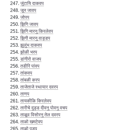
जुंटायि दाकवप
जून जावप
जोपप
झिगि जावप
झिगि मारनु किरलेवप
झिगी मारनु वाड्डप
झुलुंभ दाकवप
झोळी भरप
डांगीरो वाजप
तडीरि पांवप
तांकवप
तांबळी करप
ताजेताजे स्थायार दवरप
ताणप
तायकीळि किरलेवप
तारीचे दुड्ड दीवनु पोवनु वचप
ताळूव विसोरनु तेल दवरप
ताळो खमटेवप
ताळो पडप