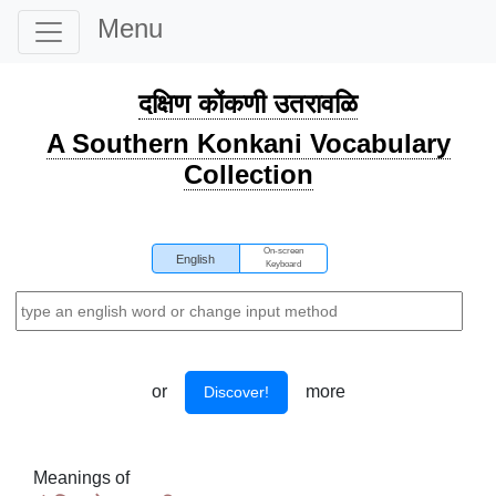
Menu
दक्षिण कोंकणी उतरावळि
A Southern Konkani Vocabulary
Collection
On-screen
English
Keyboard
or
more
Discover!
Meanings of