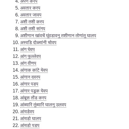
अर्पण करप
अवतार करप
अवतार जावप
अशी तशी करप
अशी तशी सांगप
अशीणान खांवचें घुंवडावनु तशीणान तोणांतु घालप
अस्वडि दोळ्यांनी चोवप
आंग घेवप
आंग फुल्लेवप
आंग वीणप
आंगाक कांटे येवप
आंगान दवरप
आंगार पडप
आंगार पडूक येवप
आंबूस तोंड करप
आंब्यारि तुंब्यारि घालनु उलवप
आंयडेवप
आंयडो घालप
आंयडो पडप