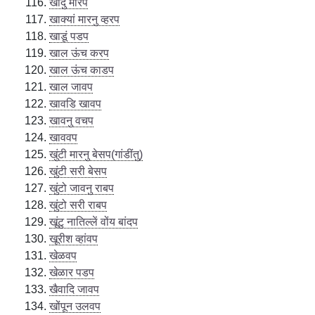
खांदु मारप
खाक्यां मारनु व्हरप
खाडूं पडप
खाल ऊंच करप
खाल ऊंच काडप
खाल जावप
खावडि खावप
खावनु वचप
खाववप
खुंटी मारनु बेसप(गांडींतु)
खुंटी सरी बेसप
खुंटो जावनु राबप
खुंटो सरी राबप
खूंटु नातिल्लें वोंय बांदप
खूरीश व्हांवप
खेळवप
खेळार पडप
खैवादि जावप
खोंपून उलवप