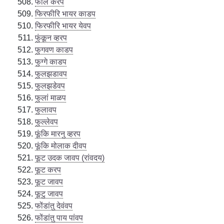
फालें करप
फिरफीरि भायर काडप
फिरफीरि भायर येवप
फुंकून व्हरप
फुगवण काडप
फुग्गे काडप
फुलझडावप
फुलझडेवप
फुलां माळप
फुलावप
फुल्लेवप
फूंकि मारनु व्हरप
फूंकि मोलाक दीवप
फूट उदक जावप (रांवदय)
फूट करप
फूट जावप
फूटु जावप
फोंडांतु देवंवप
फोंडांतु पाय पांवप