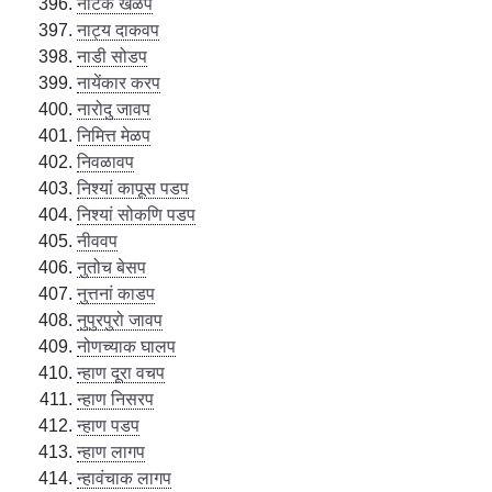
नाटक खेळप
नाट्य दाकवप
नाडी सोडप
नायेंकार करप
नारोदु जावप
निमित्त मेळप
निवळावप
निश्यां कापूस पडप
निश्यां सोकणि पडप
नीववप
नुतोच बेसप
नुत्तनां काडप
नुपुरपुरो जावप
नोणच्याक घालप
न्हाण दूरा वचप
न्हाण निसरप
न्हाण पडप
न्हाण लागप
न्हावंचाक लागप