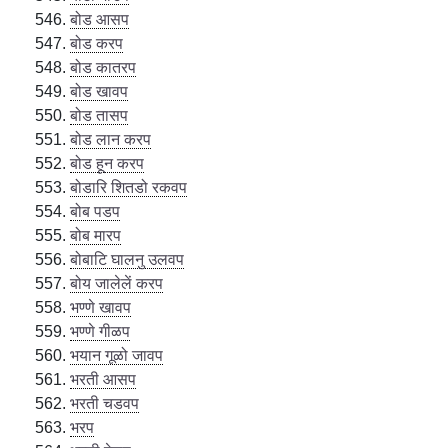
बोड आसप
बोड करप
बोड कातरप
बोड खावप
बोड तासप
बोड लान करप
बोड हून करप
बोडारि शितडो रकवप
बोब पडप
बोब मारप
बोबाटि घालनु उलवप
बोय जालेलें करप
भण्णे खावप
भण्णे गीळप
भयान गूळो जावप
भरती आसप
भरती चडवप
भरप