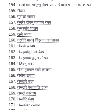
गायचें चाम पांगूरनु येंवचे समयारि वागा चाम भायर काडप
गीळप
गुडोळो जावप
गुल्लेर दीवनु वांयगण घेवप
गुळक्यांतु घालप
गूळो जावप
गेरशेरि मारनु विंदुराक धावंडावप
गोंयडो झरवप
गोंयड्यांतु उजो येवप
गोंयड्याक पुसून सोडप
गोठेवनु भोंवप
गोडा गुळ्यान गळो कातरप
गोबोरु उबवप
गोमटेरि पडप
गोमटेरि पेसकाति दवरप
गोमटो कातरप
गोलांटि घेवप
गोळकोष्ट उलवप