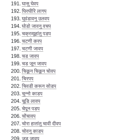
घासु घेवप
घिरघीरि लागप
घुवंडावनु उलवप
घोडो जावनु वचप
चक्रव्यूहांतु पडप
चटणी करप
चटणी जावप
चड जावप
चड जून जावप
चिकून चिकून चोवप
चिरपप
चिवडी करून सोडप
चुन्नो काडप
चूडि लावप
चेपून पडप
चोंचावप
चोरा हातांतु चावी दीवप
चोवनु काडप
जड जावप