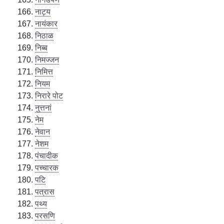
नाट्य
नायंकार
निठाळ
निब्ब
निमज्जन
निमित्त
नियम
निरारे पोट
नुत्तनां
नेम
नेवान
नेशम
पंचादीक
पच्चारक
पटि
पत्रास
पथ्य
परसणि