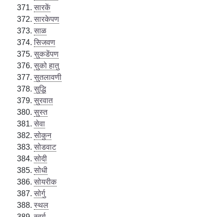
सारकें
सारकेपण
साळ
सिजवण
सुकडेंपण
सुको हातु
सुतलावणी
सुद्धि
सुरवात
सुस्त
सेवा
सोकुन
सोडवाट
सोदी
सोधी
सोयरीक
सोर्गु
स्थल
स्वर्ग