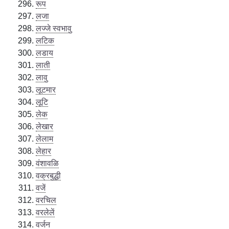
रूप
लजा
लज्जे स्वभावु
लटिक
लडाय
लाती
लावु
लूटमार
लूटि
लेक
लेखार
लेलाम
लेहार
वंशावळि
वक्रबुद्धी
वजें
वरचिल
वरलेलें
वर्जन