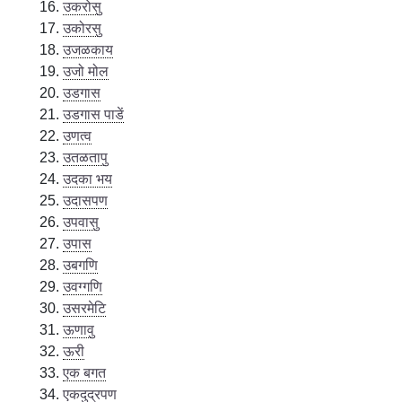
उकरोसु
उकोरसु
उजळकाय
उजो मोल
उडगास
उडगास पाडें
उणत्व
उतळतापु
उदका भय
उदासपण
उपवासु
उपास
उबगणि
उवग्गणि
उसरमेटि
ऊणावु
ऊरी
एक बगत
एकदुद्रपण