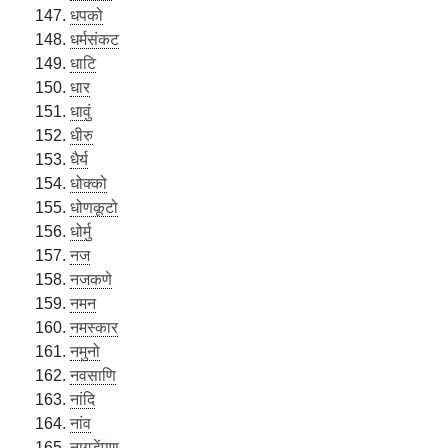
धपको
धर्मसंकट
धाटि
धार
धावुं
धीरु
धैर्य
धोक्को
धोणकूटो
धोर्मु
नज
नजकणे
नमन
नमस्कार
नमुनो
नवसाणि
नांदि
नांव
नागडेंपण