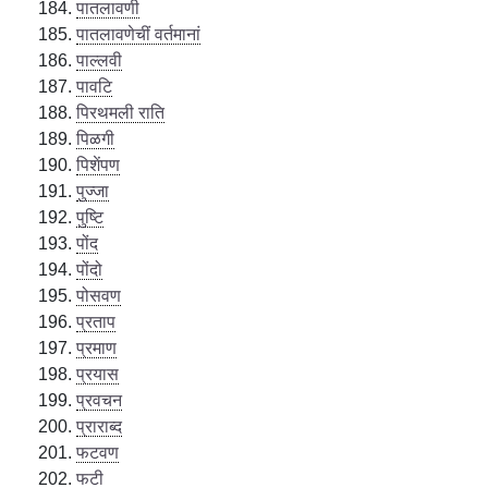
पातलावणी
पातलावणेचीं वर्तमानां
पाल्लवी
पावटि
पिरथमली राति
पिळगी
पिशेंपण
पुज्जा
पुष्टि
पोंद
पोंदो
पोसवण
प्रताप
प्रमाण
प्रयास
प्रवचन
प्राराब्द
फटवण
फटी