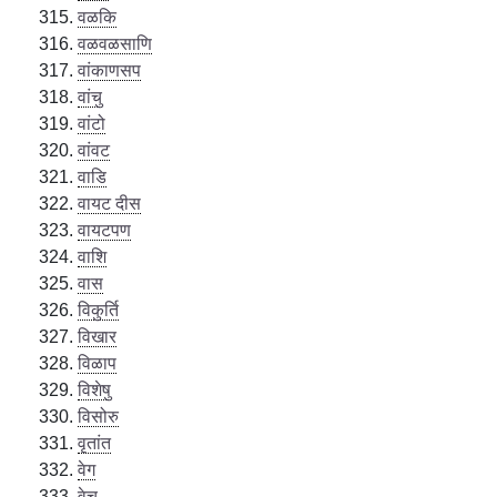
वळकि
वळवळसाणि
वांकाणसप
वांचु
वांटो
वांवट
वाडि
वायट दीस
वायटपण
वाशि
वास
विकुर्ति
विखार
विळाप
विशेषु
विसोरु
वृतांत
वेग
वेचु