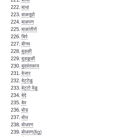
बाधा
बाळतूवो
बाळपण
बाळांतीरो
बिर्प
बीगम
बुडकी
बुडकूळी
बुदवंतकाय
बेजार
बेट्टेळु
बेट्टो वेळु
बेदे
बेव
बोड
बोध
बोधपण
बोधपण(fig)