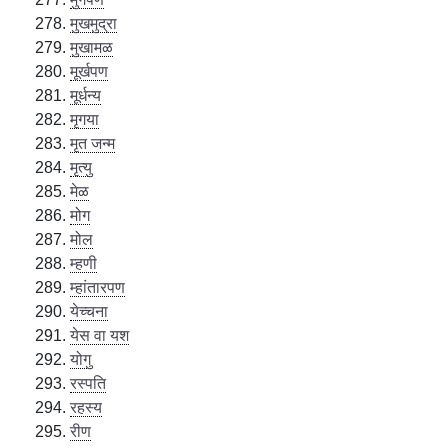
मुखमुद्रा
मुखामळ
मूर्खपण
मूर्धन्य
मृगया
मृत जन्म
मृत्यु
मेळ
मोग
मोल
म्हणी
म्हांतारपण
येच्चना
येस वा यश
योगु
रस्पति
रहस्य
रीण