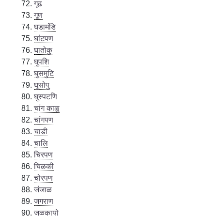
गूढ
गूण
घडामंडि
घांटपण
घातोकु
घुपशि
घुसमुटि
घुसोपु
घुस्पटणि
चांग काळु
चांगपण
चाडी
चालि
चिरपण
चिळकी
चोरपण
जंजाळ
जगराण
जळकायो