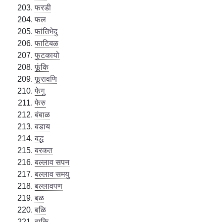
फरडी
फल
फांतिभेदु
फाटिबळ
फुटकायो
फूंकि
फूरावणि
फेगु
फेरु
बंबाळ
बडाय
बद्ध
बरकत
बल्लाव सपन
बल्लाव समयु
बल्लावपण
बळ
बळि
बाकि