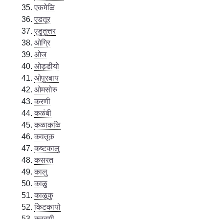
एकमेळि
एडतूर
एडुतुत्तर
ओग्रि
ओज
ओड्डीयो
ओपुरबाय
ओमसोरु
करणी
कळंबी
कळाकळि
कवतूक
कष्टकालु
कसरत
कालु
काळु
काळूकु
किटकायो
कुरवणी