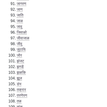
जागरण
जाण
जाति
जाळ
जावु
जिवाळो
जीवाजाळ
जीवु
जुंटायि
जोर
झंजट
झगडें
झळकि
झूज
डंभ
तक्रार
तरणेपण
तळ
तांक