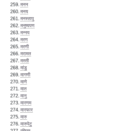
मनन
मनय
मनस्तापु
मनुष्यपण
मन्नय
मरण
मरणी
मरामत
मस्ती
मांडु
मागणी
माणे
मात
मानु
मारणम
मारफार
मारु
मारुपेटु
मुंगेपण