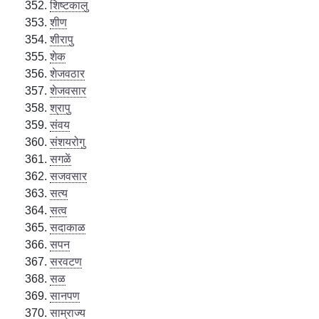
शिष्टकालु
शीण
शीरापु
शेक
शेजवठार
शेजवसार
श्रापु
संवय
संशयरोगु
सगळें
सजवसार
सत्य
सत्व
सदाकाळ
सपन
सरवटण
सळ
सानपण
साम्राज्य