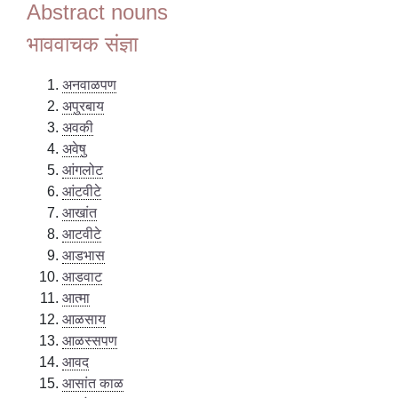
Abstract nouns
भाववाचक संज्ञा
अनवाळपण
अपुरबाय
अवकी
अवेषु
आंगलोट
आंटवीटे
आखांत
आटवीटे
आडभास
आडवाट
आत्मा
आळसाय
आळस्सपण
आवद
आसांत काळ