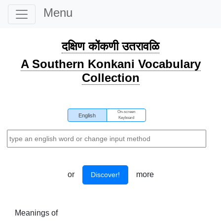
Menu
दक्षिण कोंकणी उतरावळि
A Southern Konkani Vocabulary
Collection
On-screen
English
Keyboard
or
more
Discover!
Meanings of