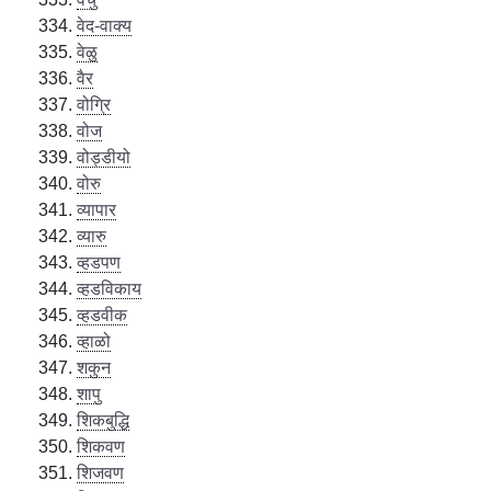
वेद-वाक्य
वेळु
वैर
वोग्रि
वोज
वोड्डीयो
वोरु
व्यापार
व्यारु
व्हडपण
व्हडविकाय
व्हडवीक
व्हाळो
शकुन
शापु
शिकबुद्धि
शिकवण
शिजवण