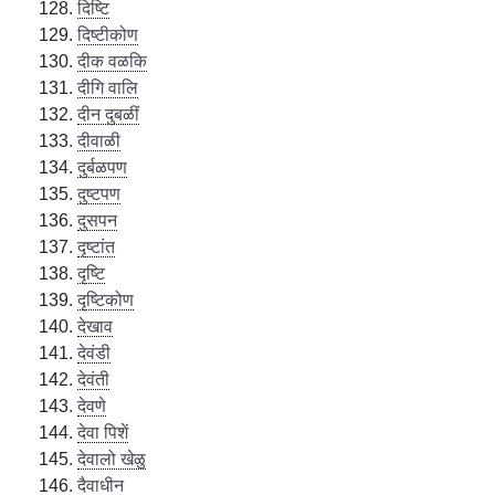
दिष्टि
दिष्टीकोण
दीक वळकि
दीगि वालि
दीन दुबळीं
दीवाळी
दुर्बळपण
दुष्टपण
दुसपन
दृष्टांत
दृष्टि
दृष्टिकोण
देखाव
देवंडी
देवंती
देवणे
देवा पिशें
देवालो खेळु
दैवाधीन