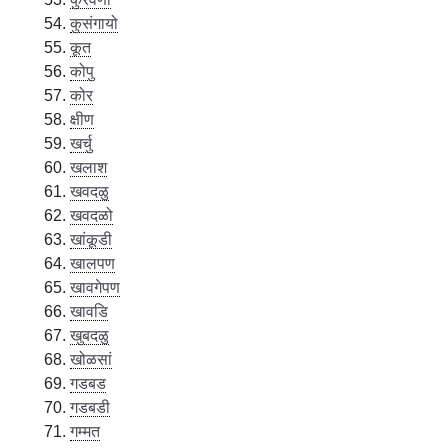
कुसंगायो
कूत
कोपु
कोर
क्षीण
खर्चु
खलाश
खवदळु
खवदळो
खांकूडी
खालपण
खावगेपण
खावडि
खुबदळु
खोळसां
गडबड
गडबडी
गम्मत