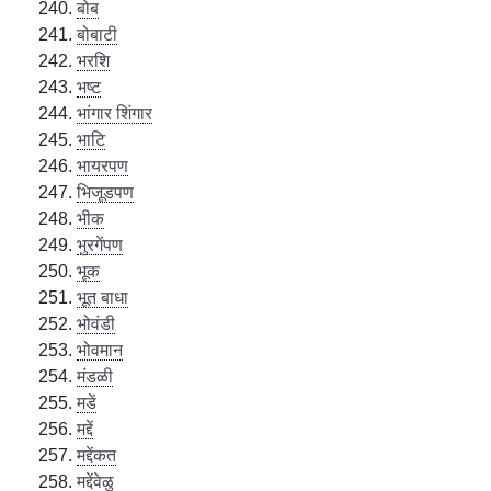
बोब
बोबाटी
भरशि
भष्ट
भांगार शिंगार
भाटि
भायरपण
भिजूडपण
भीक
भुरगेंपण
भूक
भूत बाधा
भोवंडी
भोवमान
मंडळी
मडें
मद्दें
मद्देंकत
मद्देंवेळु