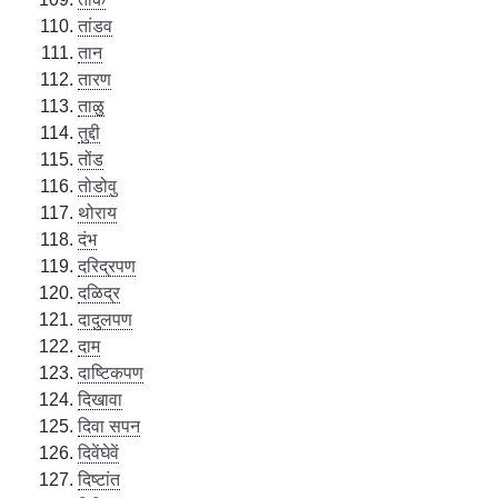
तांडव
तान
तारण
ताळु
तुद्दी
तोंड
तोडोवु
थोराय
दंभ
दरिद्रपण
दळिद्र
दादुलपण
दाम
दाष्टिकपण
दिखावा
दिवा सपन
दिवेंघेवें
दिष्टांत