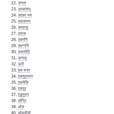
उणत्व
उतळतापु
उदका भय
उदासपण
उपवासु
उपास
उबगणि
उवग्गणि
उसरमेटि
ऊणावु
ऊरी
एक बगत
एकदुद्रपण
एकमेळि
एडतूर
एडुतुत्तर
ओग्रि
ओज
ओड्डीयो