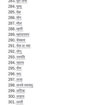
मृत जन्म
मृत्यु
मेळ
मोग
मोल
म्हणी
म्हांतारपण
येच्चना
येस वा यश
योगु
रस्पति
रहस्य
रीण
रूप
लजा
लज्जे स्वभावु
लटिक
लडाय
लाती