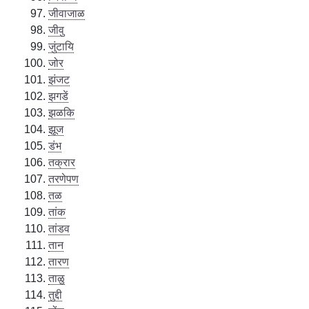
जीवाजाळ
जीवु
जुंटायि
जोर
झंजट
झगडें
झळकि
झूज
डंभ
तक्रार
तरणेपण
तळ
तांक
तांडव
तान
तारण
ताळु
तुद्दी