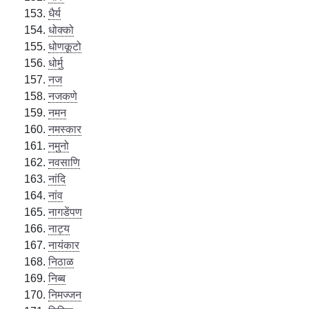
धैर्य
धोक्को
धोणकूटो
धोर्मु
नज
नजकणे
नमन
नमस्कार
नमुनो
नवसाणि
नांदि
नांव
नागडेंपण
नाट्य
नायंकार
निठाळ
निब्ब
निमज्जन