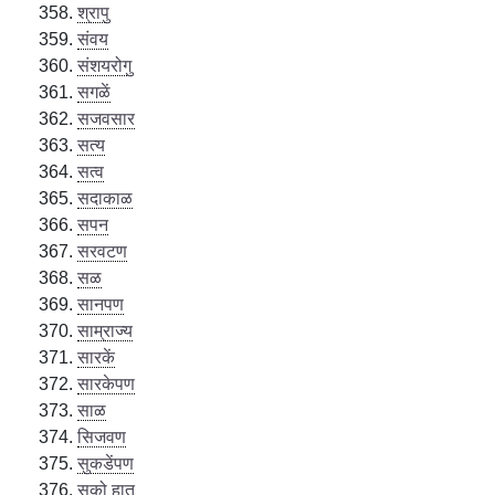
श्रापु
संवय
संशयरोगु
सगळें
सजवसार
सत्य
सत्व
सदाकाळ
सपन
सरवटण
सळ
सानपण
साम्राज्य
सारकें
सारकेपण
साळ
सिजवण
सुकडेंपण
सुको हातु