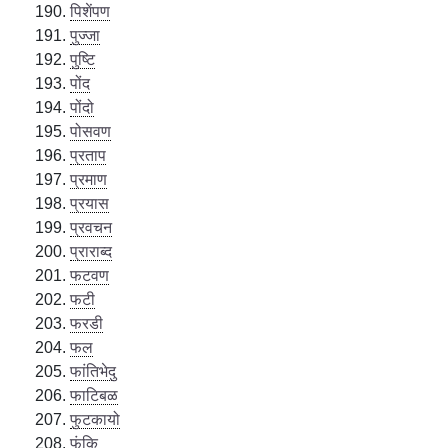
पिशेंपण
पुज्जा
पुष्टि
पोंद
पोंदो
पोसवण
प्रताप
प्रमाण
प्रयास
प्रवचन
प्राराब्द
फटवण
फटी
फरडी
फल
फांतिभेदु
फाटिबळ
फुटकायो
फूंकि