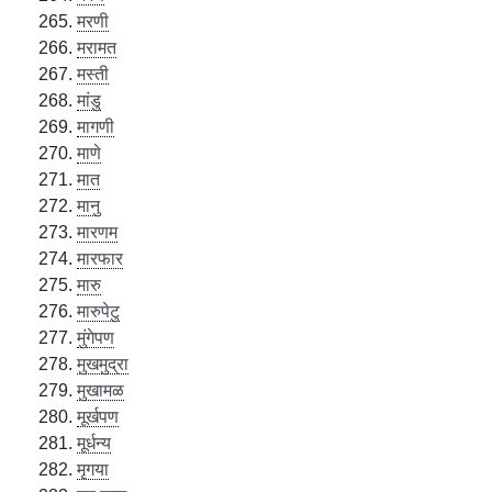
मरणी
मरामत
मस्ती
मांडु
मागणी
माणे
मात
मानु
मारणम
मारफार
मारु
मारुपेटु
मुंगेपण
मुखमुद्रा
मुखामळ
मूर्खपण
मूर्धन्य
मृगया