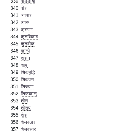
वोड्डीयो
वोरु
व्यापार
व्यारु
व्हडपण
व्हडविकाय
व्हडवीक
व्हाळो
शकुन
शापु
शिकबुद्धि
शिकवण
शिजवण
शिष्टकालु
शीण
शीरापु
शेक
शेजवठार
शेजवसार