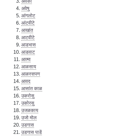
अवकी
अवेषु
आंगलोट
आंटवीटे
आखांत
आटवीटे
आडभास
आडवाट
आत्मा
आळसाय
आळस्सपण
आवद
आसांत काळ
उकरोसु
उकोरसु
उजळकाय
उजो मोल
उडगास
उडगास पाडें