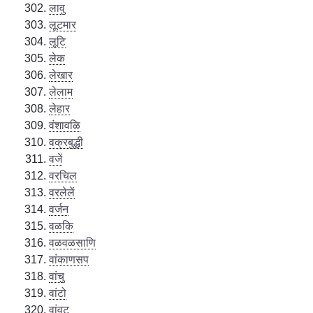
लावु
लूटमार
लूटि
लेक
लेखार
लेलाम
लेहार
वंशावळि
वक्रबुद्धी
वजें
वरचिल
वरलेलें
वर्जन
वळकि
वळवळसाणि
वांकाणसप
वांचु
वांटो
वांवट