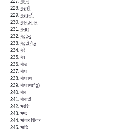
बीगम
बुडकी
बुडकूळी
बुदवंतकाय
बेजार
बेट्टेळु
बेट्टो वेळु
बेदे
बेव
बोड
बोध
बोधपण
बोधपण(fig)
बोब
बोबाटी
भरशि
भष्ट
भांगार शिंगार
भाटि