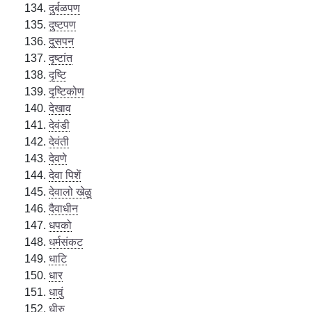
दुर्बळपण
दुष्टपण
दुसपन
दृष्टांत
दृष्टि
दृष्टिकोण
देखाव
देवंडी
देवंती
देवणे
देवा पिशें
देवालो खेळु
दैवाधीन
धपको
धर्मसंकट
धाटि
धार
धावुं
धीरु