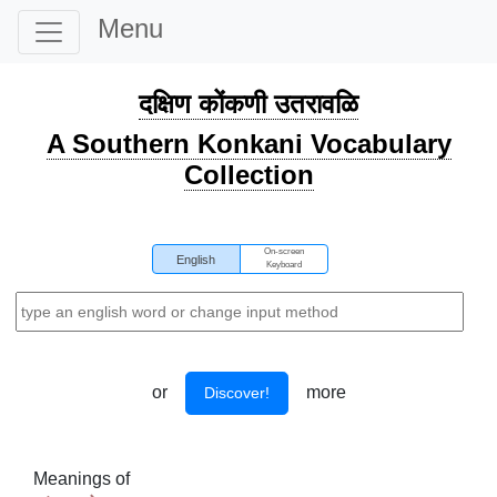
Menu
दक्षिण कोंकणी उतरावळि
A Southern Konkani Vocabulary
Collection
On-screen
English
Keyboard
or
more
Discover!
Meanings of