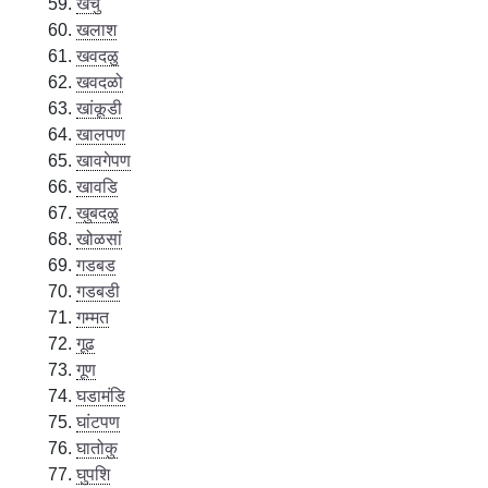
खर्चु
खलाश
खवदळु
खवदळो
खांकूडी
खालपण
खावगेपण
खावडि
खुबदळु
खोळसां
गडबड
गडबडी
गम्मत
गूढ
गूण
घडामंडि
घांटपण
घातोकु
घुपशि