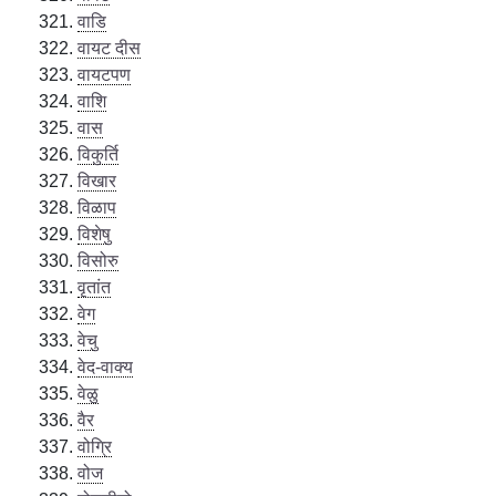
वाडि
वायट दीस
वायटपण
वाशि
वास
विकुर्ति
विखार
विळाप
विशेषु
विसोरु
वृतांत
वेग
वेचु
वेद-वाक्य
वेळु
वैर
वोग्रि
वोज