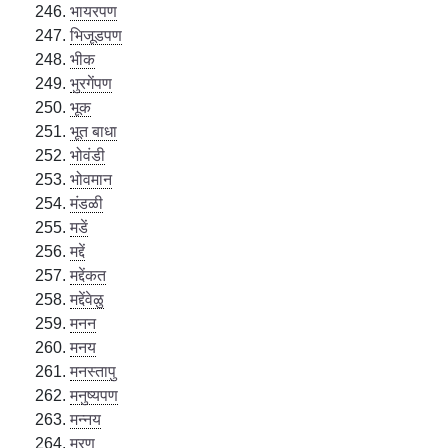
भायरपण
भिजूडपण
भीक
भुरगेंपण
भूक
भूत बाधा
भोवंडी
भोवमान
मंडळी
मडें
मद्दें
मद्देंकत
मद्देंवेळु
मनन
मनय
मनस्तापु
मनुष्यपण
मन्नय
मरण