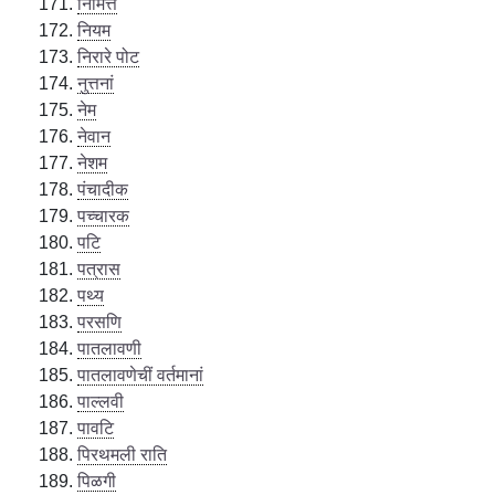
निमित्त
नियम
निरारे पोट
नुत्तनां
नेम
नेवान
नेशम
पंचादीक
पच्चारक
पटि
पत्रास
पथ्य
परसणि
पातलावणी
पातलावणेचीं वर्तमानां
पाल्लवी
पावटि
पिरथमली राति
पिळगी