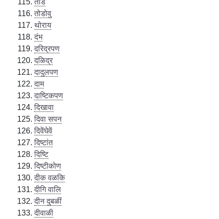
तोंड
तोडोवु
थोराय
दंभ
दरिद्रपण
दळिद्र
दादुलपण
दाम
दाष्टिकपण
दिखावा
दिवा सपन
दिवेंघेवें
दिष्टांत
दिष्टि
दिष्टीकोण
दीक वळकि
दीगि वालि
दीन दुबळीं
दीवाळी