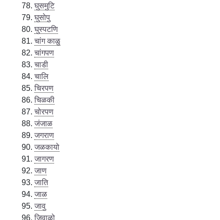
घुसमुटि
घुसोपु
घुस्पटणि
चांग काळु
चांगपण
चाडी
चालि
चिरपण
चिळकी
चोरपण
जंजाळ
जगराण
जळकायो
जागरण
जाण
जाति
जाळ
जावु
जिवाळो