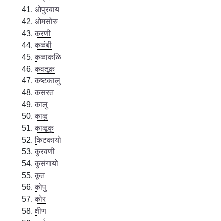
ओपुरबाय
ओमसोरु
करणी
कळंबी
कळाकळि
कवतूक
कष्टकालु
कसरत
कालु
काळु
काळूकु
किटकायो
कुरवणी
कुसंगायो
कूत
कोपु
कोर
क्षीण