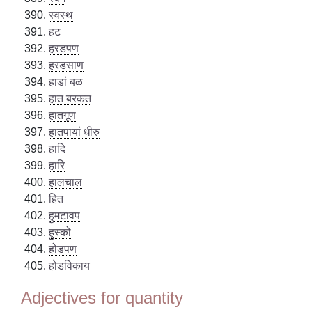
स्वस्थ
हट
हरडपण
हरडसाण
हाडां बळ
हात बरकत
हातगूण
हातपायां धीरु
हादि
हारि
हालचाल
हित
हुमटावप
हुस्को
होडपण
होडविकाय
Adjectives for quantity