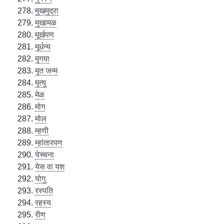
मुखमुद्रा
मुखामळ
मूर्खपण
मूर्धन्य
मृगया
मृत जन्म
मृत्यु
मेळ
मोग
मोल
म्हणी
म्हांतारपण
येच्चना
येस वा यश
योगु
रस्पति
रहस्य
रीण