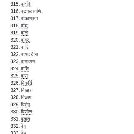
वळकि
वळवळसाणि
वांकाणसप
वांचु
वांटो
वांवट
वाडि
वायट दीस
वायटपण
वाशि
वास
विकुर्ति
विखार
विळाप
विशेषु
विसोरु
वृतांत
वेग
वेचु