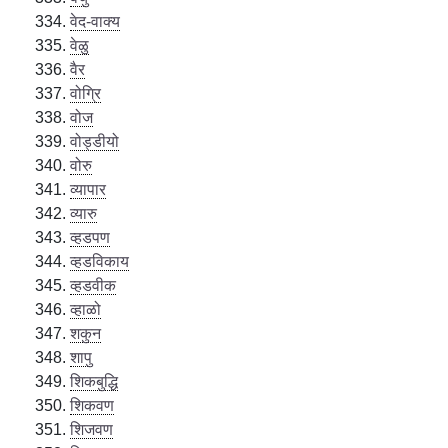
वेद-वाक्य
वेळु
वैर
वोग्रि
वोज
वोड्डीयो
वोरु
व्यापार
व्यारु
व्हडपण
व्हडविकाय
व्हडवीक
व्हाळो
शकुन
शापु
शिकबुद्धि
शिकवण
शिजवण