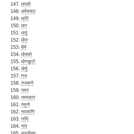
धपको
धर्मसंकट
धाटि
धार
धावुं
धीरु
धैर्य
धोक्को
धोणकूटो
धोर्मु
नज
नजकणे
नमन
नमस्कार
नमुनो
नवसाणि
नांदि
नांव
नागडेंपण