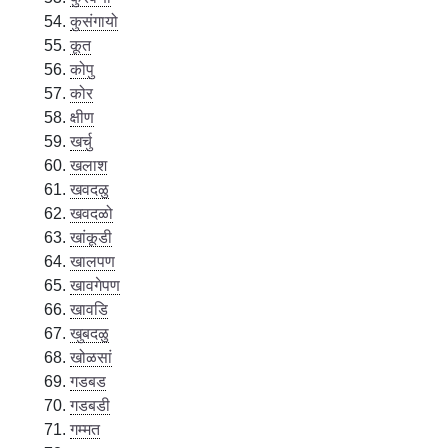
कुसंगायो
कूत
कोपु
कोर
क्षीण
खर्चु
खलाश
खवदळु
खवदळो
खांकूडी
खालपण
खावगेपण
खावडि
खुबदळु
खोळसां
गडबड
गडबडी
गम्मत