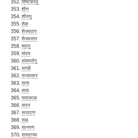
शिष्टकालु
शीण
शीरापु
शेक
शेजवठार
शेजवसार
श्रापु
संवय
संशयरोगु
सगळें
सजवसार
सत्य
सत्व
सदाकाळ
सपन
सरवटण
सळ
सानपण
साम्राज्य