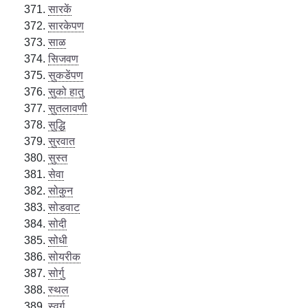
सारकें
सारकेपण
साळ
सिजवण
सुकडेंपण
सुको हातु
सुतलावणी
सुद्धि
सुरवात
सुस्त
सेवा
सोकुन
सोडवाट
सोदी
सोधी
सोयरीक
सोर्गु
स्थल
स्वर्ग