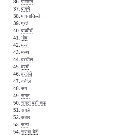
परिमित
पावंचें
पावनातिल्लें
पुरतें
बाकीचें
भोव
मस्त
मस्थ
वरचील
वरचें
वरलेलें
वर्चील
सग
सगट
सगटा पशी चड
सगळें
सबार
सल्प
ससमा येदें