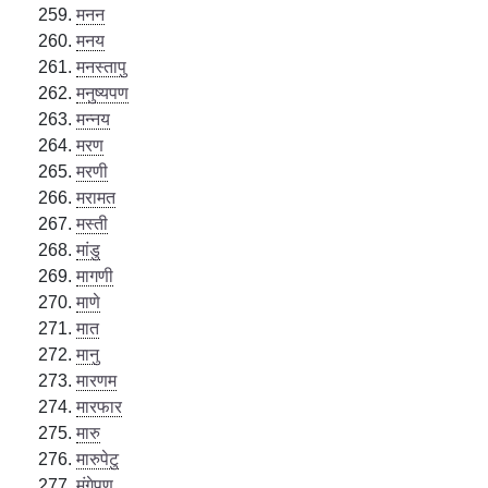
मनन
मनय
मनस्तापु
मनुष्यपण
मन्नय
मरण
मरणी
मरामत
मस्ती
मांडु
मागणी
माणे
मात
मानु
मारणम
मारफार
मारु
मारुपेटु
मुंगेपण