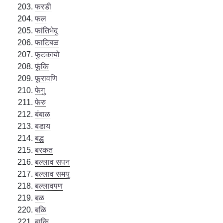
फरडी
फल
फांतिभेदु
फाटिबळ
फुटकायो
फूंकि
फूरावणि
फेगु
फेरु
बंबाळ
बडाय
बद्ध
बरकत
बल्लाव सपन
बल्लाव समयु
बल्लावपण
बळ
बळि
बाकि