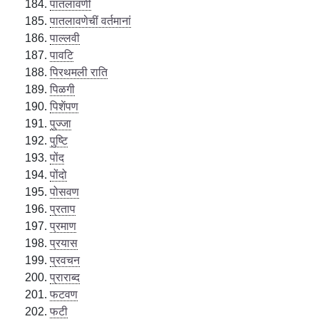
पातलावणी
पातलावणेचीं वर्तमानां
पाल्लवी
पावटि
पिरथमली राति
पिळगी
पिशेंपण
पुज्जा
पुष्टि
पोंद
पोंदो
पोसवण
प्रताप
प्रमाण
प्रयास
प्रवचन
प्राराब्द
फटवण
फटी