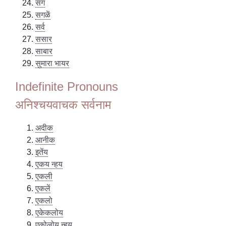
सग
सगळें
सर्व
ससार
साबार
सुमारा भायर
Indefinite Pronouns
अनिश्चयवाचक सर्वनाम
अदीक
आनीक
इतेंय
एकय न्हय
एकली
एकलें
एकलो
एकेकलोय
एकोलोय न्हय