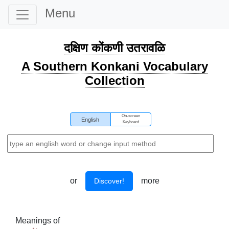
Menu
दक्षिण कोंकणी उतरावळि
A Southern Konkani Vocabulary
Collection
On-screen
English
Keyboard
or
more
Discover!
Meanings of