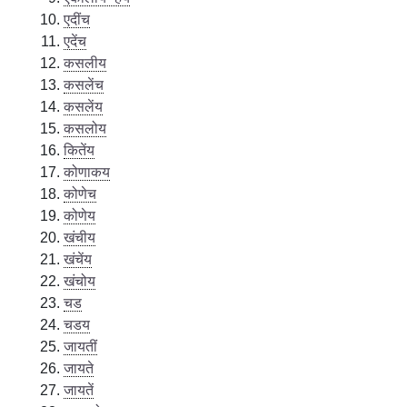
एदींच
एदेंच
कसलीय
कसलेंच
कसलेंय
कसलोय
कितेंय
कोणाकय
कोणेच
कोणेय
खंचीय
खंचेंय
खंचोय
चड
चडय
जायतीं
जायते
जायतें