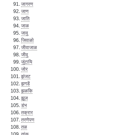
जागरण
जाण
जाति
जाळ
जावु
जिवाळो
जीवाजाळ
जीवु
जुंटायि
जोर
झंजट
झगडें
झळकि
झूज
डंभ
तक्रार
तरणेपण
तळ
तांक