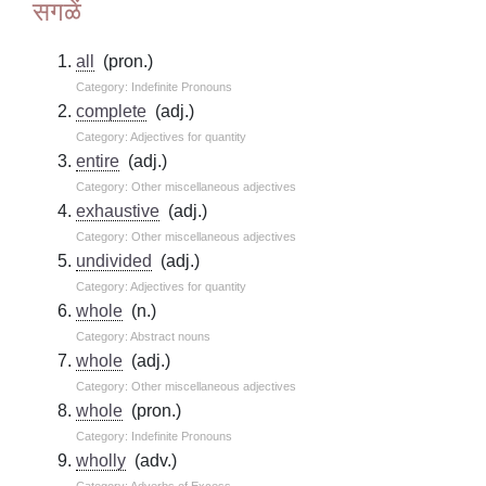
सगळें
all
(pron.)
Category: Indefinite Pronouns
complete
(adj.)
Category: Adjectives for quantity
entire
(adj.)
Category: Other miscellaneous adjectives
exhaustive
(adj.)
Category: Other miscellaneous adjectives
undivided
(adj.)
Category: Adjectives for quantity
whole
(n.)
Category: Abstract nouns
whole
(adj.)
Category: Other miscellaneous adjectives
whole
(pron.)
Category: Indefinite Pronouns
wholly
(adv.)
Category: Adverbs of Excess