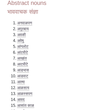
Abstract nouns
भाववाचक संज्ञा
अनवाळपण
अपुरबाय
अवकी
अवेषु
आंगलोट
आंटवीटे
आखांत
आटवीटे
आडभास
आडवाट
आत्मा
आळसाय
आळस्सपण
आवद
आसांत काळ