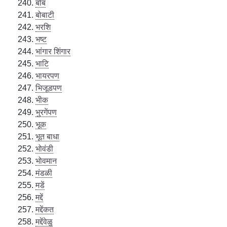
बोब
बोबाटी
भरशि
भष्ट
भांगार शिंगार
भाटि
भायरपण
भिजूडपण
भीक
भुरगेंपण
भूक
भूत बाधा
भोवंडी
भोवमान
मंडळी
मडें
मद्दें
मद्देंकत
मद्देंवेळु