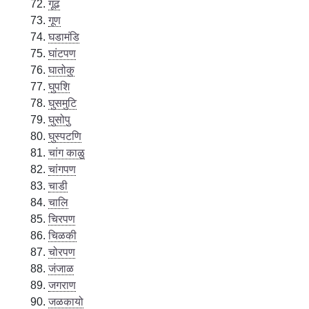
गूढ
गूण
घडामंडि
घांटपण
घातोकु
घुपशि
घुसमुटि
घुसोपु
घुस्पटणि
चांग काळु
चांगपण
चाडी
चालि
चिरपण
चिळकी
चोरपण
जंजाळ
जगराण
जळकायो