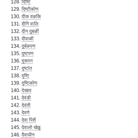
दिष्टि
दिष्टीकोण
दीक वळकि
दीगि वालि
दीन दुबळीं
दीवाळी
दुर्बळपण
दुष्टपण
दुसपन
दृष्टांत
दृष्टि
दृष्टिकोण
देखाव
देवंडी
देवंती
देवणे
देवा पिशें
देवालो खेळु
दैवाधीन