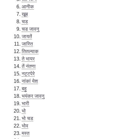
आनीक
खूब
चड
चड जावनु
जायतें
जास्ति
तितल्याक
ते भायर
तें नंतणा
नट्टपेरे
नांकां येश
बहु
भयंकर जावनु
भारी
भो
भो चड
भोव
मस्त