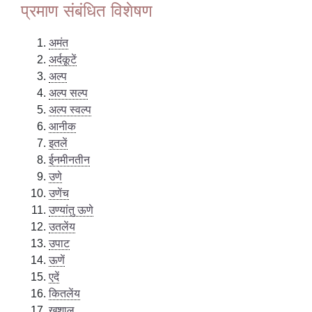
प्रमाण संबंधित विशेषण
अमंत
अर्दकूटें
अल्प
अल्प सल्प
अल्प स्वल्प
आनीक
इतलें
ईनमीनतीन
उणे
उणेंच
उण्यांतु ऊणे
उतलेंय
उपाट
ऊणें
एदें
कितलेंय
खुशाल