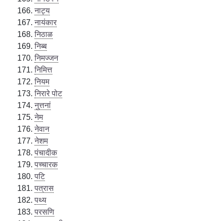
नाट्य
नायंकार
निठाळ
निब्ब
निमज्जन
निमित्त
नियम
निरारे पोट
नुत्तनां
नेम
नेवान
नेशम
पंचादीक
पच्चारक
पटि
पत्रास
पथ्य
परसणि