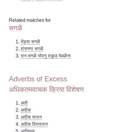
Related matches for
सगळें
भेंड्या सगळें
वांयगणा सगळें
रान सगळें भोवनु राकूड मेळ्ळेंना
Adverbs of Excess
अधिकतमवाचक क्रिया विशेषण
अती
अदीक
अदीक रूपान
अदीक विस्तारान
आनिकय