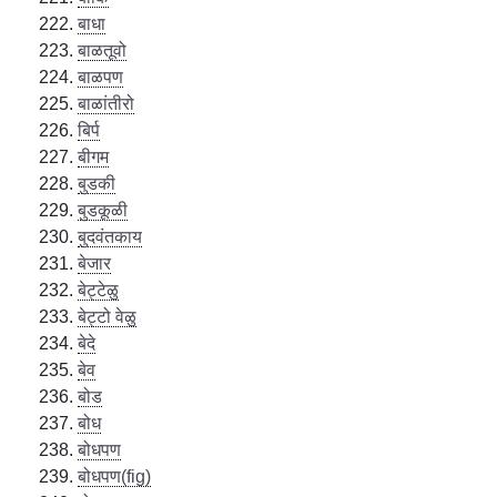
बाधा
बाळतूवो
बाळपण
बाळांतीरो
बिर्प
बीगम
बुडकी
बुडकूळी
बुदवंतकाय
बेजार
बेट्टेळु
बेट्टो वेळु
बेदे
बेव
बोड
बोध
बोधपण
बोधपण(fig)