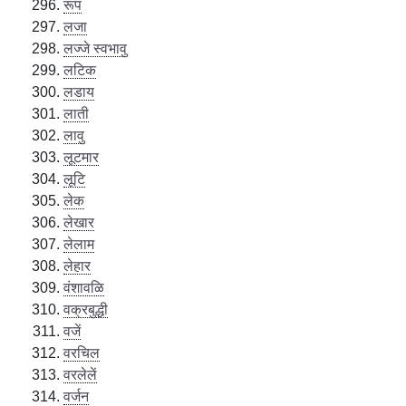
रूप
लजा
लज्जे स्वभावु
लटिक
लडाय
लाती
लावु
लूटमार
लूटि
लेक
लेखार
लेलाम
लेहार
वंशावळि
वक्रबुद्धी
वजें
वरचिल
वरलेलें
वर्जन