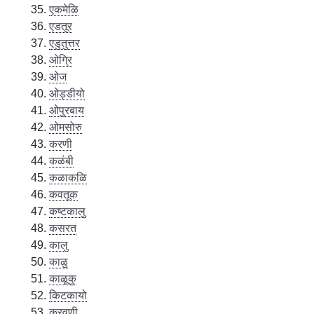
एकमेळि
एडतूर
एडुतुत्तर
ओग्रि
ओज
ओड्डीयो
ओपुरबाय
ओमसोरु
करणी
कळंबी
कळाकळि
कवतूक
कष्टकालु
कसरत
कालु
काळु
काळूकु
किटकायो
कुरवणी