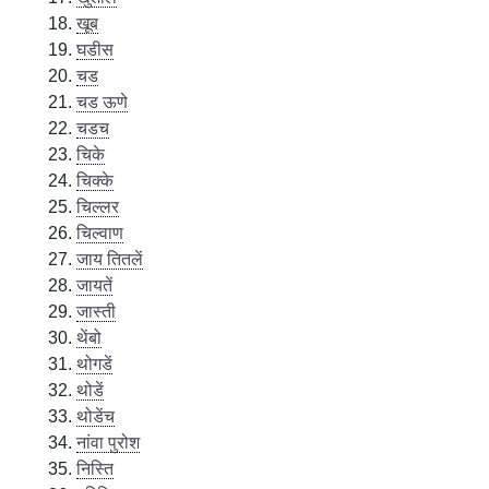
खूब
घडीस
चड
चड ऊणे
चडच
चिके
चिक्के
चिल्लर
चिल्वाण
जाय तितलें
जायतें
जास्ती
थेंबो
थोगडें
थोडें
थोडेंच
नांवा पुरोश
निस्ति