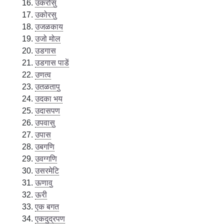
उकरोसु
उकोरसु
उजळकाय
उजो मोल
उडगास
उडगास पाडें
उणत्व
उतळतापु
उदका भय
उदासपण
उपवासु
उपास
उबगणि
उवग्गणि
उसरमेटि
ऊणावु
ऊरी
एक बगत
एकदुद्रपण