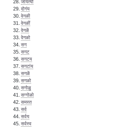
जायत्यो
दोगंय
वेगळी
वेगळीं
वेगळें
वेगळो
सग
सगट
सगटय
सगटांय
सगळें
सगळो
सगोळु
सग्गोळो
समस्त
सर्व
सर्वय
सर्वस्व