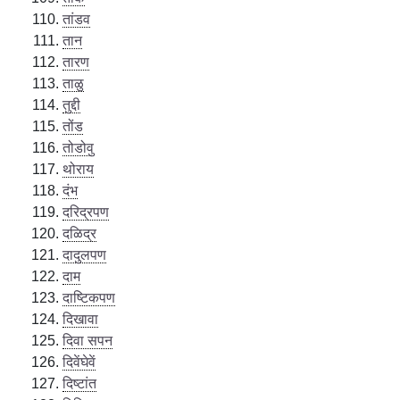
तांडव
तान
तारण
ताळु
तुद्दी
तोंड
तोडोवु
थोराय
दंभ
दरिद्रपण
दळिद्र
दादुलपण
दाम
दाष्टिकपण
दिखावा
दिवा सपन
दिवेंघेवें
दिष्टांत