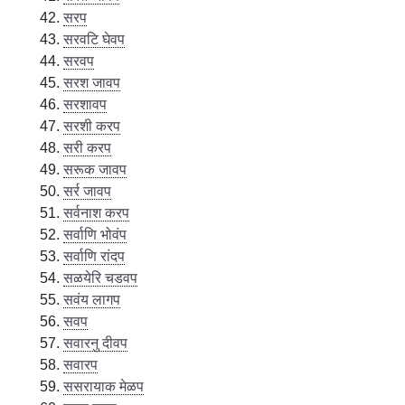
सरप
सरवटि घेवप
सरवप
सरश जावप
सरशावप
सरशी करप
सरी करप
सरूक जावप
सर्र जावप
सर्वनाश करप
सर्वाणि भोवंप
सर्वाणि रांदप
सळयेरि चडवप
सवंय लागप
सवप
सवारनु दीवप
सवारप
ससरायाक मेळप