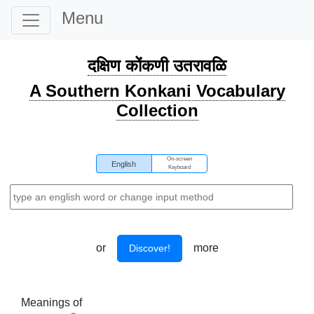
Menu
दक्षिण कोंकणी उतरावळि
A Southern Konkani Vocabulary
Collection
On-screen
English
Keyboard
or
more
Discover!
Meanings of