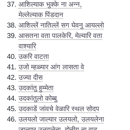
आशिल्याक भुक्के ना अन्न,
मेल्लेल्याक पिंडदान
आशिल्लें नातिल्लें सग घेवनु आयल्लो
आसतना वता पालकेरि, मेल्यारि वता
वाश्यारि
उकरि वाटता
उजो म्हळ्यार आंग लासता वे
उज्या दीस
उदकांतु हुम्मेता
उदकांतुलो कोब्बु
उदकाडें जांवचे वेळारि स्थल सोदप
उलयलो जाल्यार उलयलो, उलयलेना
जाल्यार उलयलेना, दोनीय ना वाट