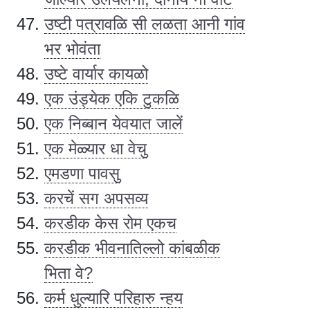
उष्टी पत्रावळि सी लळता आनी गांव
भर भोवंता
उष्टे वार्यार कायळो
एक उंड्येक एकि टुकळि
एक निब्बान येवयात जालें
एक मेळ्यार धा वेचु
एमडणा पावसु
करचें सग अपसव्य
करडीक केस रोम एकच
करडीक भीवनातिल्लो कांबळीक
भिता वे?
कर्म धुल्यारि परिहारु न्हय