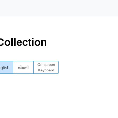
ollection
On-screen
glish
कोंकणी
Keyboard