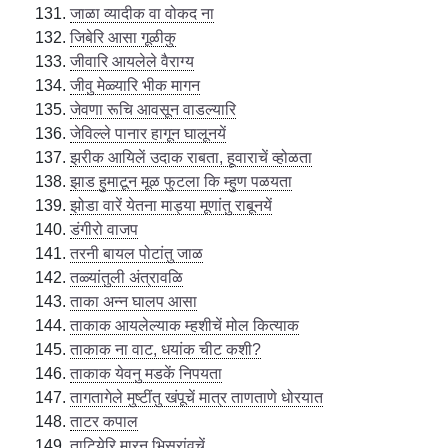
जाळा व्यादीक वा वोकद ना
जिबेरि आसा गूळीकु
जीवारि आयलेले वैराग्य
जीवु मेळ्यारि भीक मागन
जेवणा रूचि आवसून वाडल्यारि
जेविल्ले पानार हागून घालूनयें
झरीक आयिलें उदाक राबता, हूवाराचें व्होळता
झाड हुमाटून मूळ फुटला कि म्हुण पळयता
झोडा वारें येतना माड्या मूणांतु राबूनयें
डंगीरो वाजप
तरनी बायल पोटांतु जाळ
तळ्यांतुली अंत्रावळि
ताका अन्न घालप आसा
ताकाक आयलेल्याक म्हशीचें मोल कित्याक
ताकाक ना वाट, धयांक चीट कशी?
ताकाक येवनु मडकें निपयता
तागतागेले मुष्टींतु खंपूचें मात्र ताणताणे धोरयात
ताटर कपाल
ताटियेरि मारनु भिसरांवचें