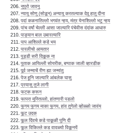
नुपुरो जावनु
न्यायु सोणु (सोडून) अन्यायु करतल्याक देवु हातु दीना
पदां कळनातिल्लो भगवंत न्हय, मंत्र येनाशिल्लो भटु न्हय
पांच वर्षां चेल्ली आसा जाल्यारि पंचेवीस दंदांक आधारु
पाड्यान बाल उबारल्यारि
पाप आशिल्ले कडे भय
पारलीचो आयतार
पुड्डी सरी दिकूक ना
पुताक आयिल्ली सोयरीक, बप्पाक जाली व्हारडीक
पूर्व जन्माचें रीण ह्या जन्मांतु
पेज हूनि जाल्यारि आंबलेक घासु
प्रयासु तुजे लागी
फटक करून
फापरा मुस्तिल्लो, हांतणारी पडलो
फुगय फुगय माका फुगय, हांव तुगेलो व्होळ्ळो जावंय
फूट उदक
फूल दिंवचे कडे पाकूळी पुणि दी
फूल विकिल्ले कड वावळ्यो विकूनयें