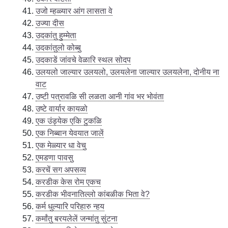
उजो म्हळ्यार आंग लासता वे
उज्या दीस
उदकांतु हुम्मेता
उदकांतुलो कोब्बु
उदकाडें जांवचे वेळारि स्थल सोदप
उलयलो जाल्यार उलयलो, उलयलेना जाल्यार उलयलेना, दोनीय ना
वाट
उष्टी पत्रावळि सी लळता आनी गांव भर भोवंता
उष्टे वार्यार कायळो
एक उंड्येक एकि टुकळि
एक निब्बान येवयात जालें
एक मेळ्यार धा वेचु
एमडणा पावसु
करचें सग अपसव्य
करडीक केस रोम एकच
करडीक भीवनातिल्लो कांबळीक भिता वे?
कर्म धुल्यारि परिहारु न्हय
कर्मांतु बरयलेलें जन्मांतु सुंटना