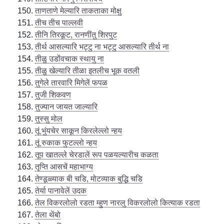
ताणताणे मेल्यारि ताकताका मोक्षु
तीच तीच पाल्लवी
तीनि तिरकूट, रानणींतु शिरपुट
तीर्थ आसल्यारि भट्टु ना भट्टु आसल्यारि तीर्थ ना
तीळु उडोंवचाक स्थायु ना
तीळु खेल्यारि तीळा इतलीच भूक वतली
तुगेले तारवारि मिगेलें फपळ
तुजी शिकवण
तुज्यान जायत जाल्यारि
तुस्सु मोल
तूं भुंयचेर साकून किरलेल्लो न्हय
तूं रुकाक फुटल्लो न्हय
तूप खातल्ले चेरडालें रूप पळयल्यारीच कळता
तृप्ति आसचें महाभाग्य
तेण्डूळ्याक बी चडि, मोटव्याक बुद्धि चडि
तेर्या पानावेलें उदक
तेल विकरलोलो रडता म्हुण नारलु विकरलोलो कित्याक रडता
तेला थेंबो