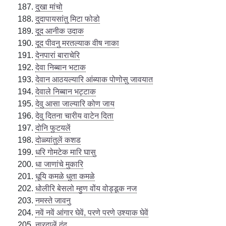
दुखा मांचो
दुदापायसांतु मिटा फोडो
दूद आनीक उदाक
दूद पीवनु मरतल्याक वीष नाका
देनपारां बाराचेरि
देवा निब्बान भटाक
देवान आठयल्यारि आंब्याक पोणोसु जावयात
देवाले निब्बान भट्टाक
देवु आसा जाल्यारि कोण जाय
देवु दितना चारीय वाटेन दिता
दोनि फुटयलें
दोळ्यांतुलें कशड
धरि गोमटेक मारि घासु
धा जाणांचे मुकारि
धूयि कमळे धुता कमळे
धोलीरि बेसलो म्हुण वोंय वोड्डूक नज
नमस्ते जावनु
नवें नवें आंगार घेवें, परणे परणे उश्याक घेवें
नारदालें दंद