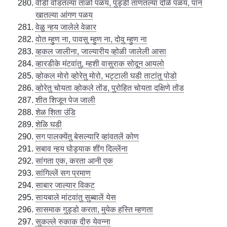
वीडी वोडतल्या ताळो पळय, पुड्डी ताणतल्या दोळे पळय, पान
खातल्या आंगण पळय
वेळु न्हय जालेले वेळार
वोत म्हुण ना, पावसु म्हुण ना, दोवु म्हुण ना
व्हकल जालीना, जाल्यारीय व्होळी जालेली आसा
व्हारडीके मंटवांतु, म्हशी वासुराक सोदून आयलो
व्होकल मोरो व्होरेतु मोरो, भट्टाली घडी ताटांतु पोडो
व्होरेतु चोयता व्होकले तोंड, पुरोहित चोयता दक्षिणे तोंड
शीत शिजून पेज जाली
शेळ शिता उंडि
शेळि घडी
सग पालक्येंतु बेसल्यारि व्हांवतलें कोण
सबाव न्हय घोड्याक शींग दिल्लेंना
सांगता एक, करता आनी एक
सांगिल्लें सग प्रमाण
साबार जाल्यार विकट
सायबाले मांटवांतु सुब्बालें येस
सासमाक गुड्डो करता, मुयेक हस्ति म्हणता
सुकल्ले रुकाक दीरु येवन्ना