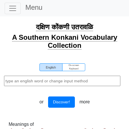
Menu
दक्षिण कोंकणी उतरावळि
A Southern Konkani Vocabulary
Collection
On-screen
English
Keyboard
or
more
Discover!
Meanings of