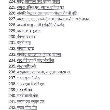
फोंडु आशिल्ले कडे उदाक राबता
बप्पूस तकित पूतु, आवसु तकित धूव
बांदारि बेसून बालान उदाक ओडून पीवंची बुद्धि
बामणाक नाका जालेली बायल शेजवासर्याक सरी नाका
बायलां थायु रान्नी (रांदणी) पोरलांतु
बाल्लाक बांदूक ना
बेंदरले स्वभाव
बेट्टो हातु
बोकडा खाड
बोकोडु खातल्याक कुंकड पावन्ना
बोट चिंवल्यारि पोट भोरचेंना
बोड आशिल्लो
ब्राह्मणान बट्टप ना, समुद्रान आटप ना
भस्मासुरालो वोरु
भायर एक भितरि एक
मडवळी दंद
मडवोळाली मोट
मनांत एक मुकार एक
मरता चोय पोणु