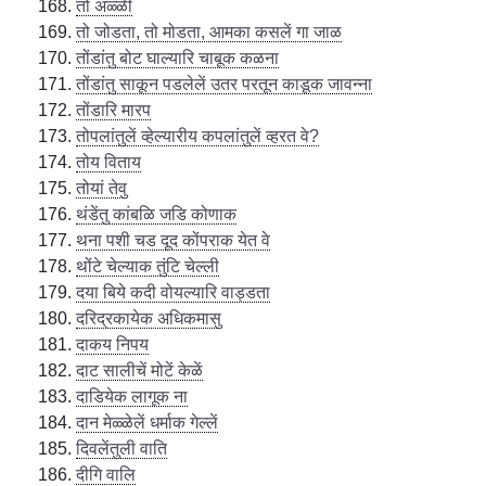
तो अळ्ळीं
तो जोडता, तो मोडता, आमका कसलें गा जाळ
तोंडांतु बोट घाल्यारि चाबूक कळना
तोंडांतु साकून पडलेलें उतर परतून काडूक जावन्ना
तोंडारि मारप
तोपलांतुलें व्हेल्यारीय कपलांतुलें व्हरत वे?
तोय विताय
तोयां तेवु
थंडेंतु कांबळि जडि कोणाक
थना पशी चड दूद कोंपराक येत वे
थोंटे चेल्याक तुंटि चेल्ली
दया बिये कदी वोयल्यारि वाड्डता
दरिद्रकायेक अधिकमासु
दाकय निपय
दाट सालीचें मोटें केळें
दाडियेक लागूक ना
दान मेळ्ळेलें धर्माक गेल्लें
दिवलेंतुली वाति
दीगि वालि