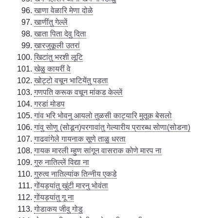
खाणा वेळारि मेणा दोळे
खाणींतु गेल्लें
खाता पिता देवु दिता
खारजुकूली उतरां
खिटांतु भरशी लूटि
खेळु कायरीं वे
खोट्टो वचून भाटियेंतु पडता
गणपति करूक वचून मांकड केल्लें
गरडां मोडप
गांव भरि भोवनु आयलो तुळसी काट्यारि मुतूक बेसलो
गांवु सोणु (सोडून)परगावांतु गेल्यारीय प्रारब्ध सोणा(सोडना)
गाढवांगेले गायनाक सूणे ताळु धरता
गायक मारली म्हुण सांगून वासराक कोणे मारप ना
गुरु नातिल्लें विद्या ना
गुरुत्व नातिल्यांक तिन्नीय एकडे
गोंयड्यांतु खुंटी मारनु भोवंता
गोंयड्यांतु गू ना
गोडाकय जीवु गोडु