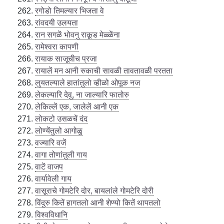
रगोडो तिमल्यार भिजता वे
रांवदयी उलयता
रान सगळें भोवनु राकूड मेळ्ळेंना
रामेश्वरा कापणी
रायाक साजूचीच प्रजा
रायालें मन आनी रुकाची सावळी तावतावळी परतता
लुयतल्याले हातांतुलो व्हीळो ओपूक नज
लेकल्यारि देवु, ना जाल्यारि फातोरु
लेकिल्लें एक, जालेलें आनी एक
लोकटो उसळचें दंद
लोण्येंतुलो आगोळु
वज्यारि वजें
वागा तोणांतुली गाय
वाटें वाजप
वार्यावेली गाय
वासूराचे गोमटेरि दोर, बायलांले गोमटेरि दोरी
विंदुरु कितें हागतलो आनी शेण्यो कितें थापतलो
विश्वविधानि