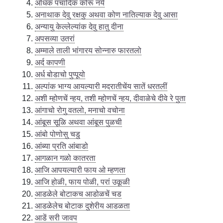
अधिक पंचादिक कोरू नये
अनाथाक देवु रक्षकु अथवा कोण नातिल्याक देवु आसा
अन्यायु केल्लेल्यांक देवु हातु दीना
अपसव्या उतरां
अम्माले ताली भांगारय सोन्नारु फारतलो
अर्द कापणी
अर्ध बोडाचो पुप्पूयो
अल्पांक भाग्य आयल्यारी मदरातीचेंय सातें धरतलीं
अशी म्होणचें न्हय, तशी म्होणचें न्हय, दीवाळेचे दीवे रे पुता
आंगाचो रोगु वतलो, मनाचो वचोना
आंबूस सूळि अथवा आंबूस पुळची
आंबो पोणोसु चडु
आंब्या प्रति आंबाडो
आगळान गळो कातरता
आजि आपयल्यारी फाय ओ म्हणता
आजि होळी, फाय पोळी, परां उकूळी
आडळेले बोटाकच आडोळचें चड
आडळेलेच बोटाक दुशेरीय आडळता
आडें सरी जावप