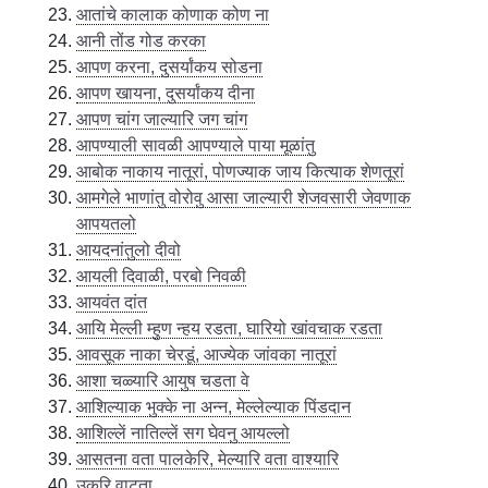
आतांचे कालाक कोणाक कोण ना
आनी तोंड गोड करका
आपण करना, दुसर्यांकय सोडना
आपण खायना, दुसर्यांकय दीना
आपण चांग जाल्यारि जग चांग
आपण्याली सावळी आपण्याले पाया मूळांतु
आबोक नाकाय नातूरां, पोणज्याक जाय कित्याक शेणतूरां
आमगेले भाणांतु वोरोवु आसा जाल्यारी शेजवसारी जेवणाक
आपयतलो
आयदनांतुलो दीवो
आयली दिवाळी, परबो निवळी
आयवंत दांत
आयि मेल्ली म्हुण न्हय रडता, घारियो खांवचाक रडता
आवसूक नाका चेरडूं, आज्येक जांवका नातूरां
आशा चळ्यारि आयुष चडता वे
आशिल्याक भुक्के ना अन्न, मेल्लेल्याक पिंडदान
आशिल्लें नातिल्लें सग घेवनु आयल्लो
आसतना वता पालकेरि, मेल्यारि वता वाश्यारि
उकरि वाटता