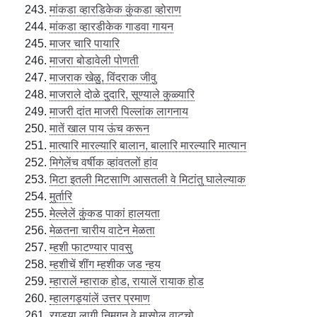
मांकडा व्हारडिकेक कुंकडा व्होराण
मांकडा व्हारडीकेक गाडवा गायन
माजर चारि पायारि
माजरा बोडावेली पोणती
माजराक खेळु, विंदराक जीवु
माजराले दोळे दुदारि, सूण्याले कुळ्यारि
माजरी दांत माजरी पिल्लांक लागनाय
मातें खाल पाय ऊंच करून
मात्यारि मारल्यारि बालान, बालारि मारल्यारि मात्यान
मिगेलेंच वर्षीक व्हांवतलों हांव
मिटा इतली मिटसाणि आसतली वे मिटांतु घालेल्याक
मुर्तारि
मेल्लेलें कुंकड पाकां हालयता
मेळतना चारीय वाटेन मेळता
म्हशी फाटण्यार पावसु
म्हशीचें शींग म्हशीक जड न्हय
म्हारालें म्हाराक होड, रायालें रायाक होड
म्हालगड्यांलें उत्तर प्रमाण
रगड्या लागी निमगून वे मासोलु वाटूचो