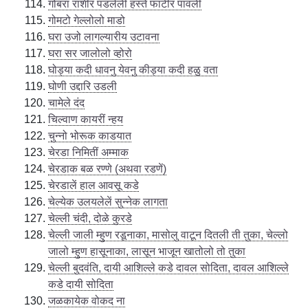
गोबरा राशीर पडलेली हस्ते फाटीर पावली
गोमटो गेल्लोलो माडो
घरा उजो लागल्यारीय उटावना
घरा सर जालोलो व्होरो
घोड्या कदी धावनु येवनु कीड्या कदी हळु वता
घोणी उद्दारि उडली
चामेले दंद
चिल्वाण कायरीं न्हय
चुन्नो भोरूक काडयात
चेरडा निमितीं अम्माक
चेरडाक बळ रण्णे (अथवा रडणें)
चेरडालें हाल आवसू कडे
चेल्येक उलयलेलें सुन्नेक लागता
चेल्ली चंदी, दोळे कुरडे
चेल्ली जाली म्हुण रडूनाका, मासोलु वाटून दितली ती तुका, चेल्लो
जालो म्हुण हासूनाका, लासून भाजून खातोलो तो तुका
चेल्ली बुदवंति, दायी आशिल्ले कडे दावल सोदिता, दावल आशिल्ले
कडे दायी सोदिता
जळकायेक वोकद ना