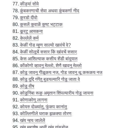
कीड्यां सोवे
कुंबकरणाची सेवा अथवा कुंबकर्णा नीद
कुरडो दीवो
कुसलें कुवाळें कुष्ट भट्टाक
कूरटु आयकना
केल्लेलें कर्म
केळीं गोड म्हुण साल्यो खावंचें वे?
केळीं सोलूचें ससार किं खांवचें ससार
केस आशिल्याक कसीय शेंडी बांदुयात
कोंकोणो व्हावनु मेल्लो, शेणै खावनु मेल्लो
कोडु जावनु गीळूकय नज, गोड जावनु थू करूकय नज
कोडु दुद्दि गंगेंतु बुडयल्यारि गोडु जाता वे
कोडु वीष
कोडुनिंबा रूकु अमृतान शिंपल्यारीय गोडु जायना
कोणाकोणु लागना
कोयरु दोळ्यांतु, फुंकप कानांतु
कोल्लिणीले घराक झळक्या तोरण
खंय न्हय जालेलें
खंय महाशेष आनी खंय गांयडोळु