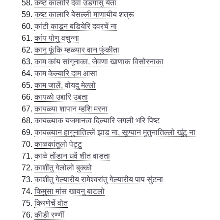
कष्ट कालारि देवा उडगासु येता
कष्ट कालारि बेसल्ली माणायीय शत्रू
कांटी काडून बडियेरि दवरचें ना
कांय पोणु वचुन्ना
कानु फूंकि म्हळ्यार वान फुंकीता
काम कांय सांगूनाका, जेवणा खाणाक विसोरनाका
काम केल्यारि दाम आसा
काम जालें, वोयदु मेल्लो
कायळो उद्दारि उबता
कायळ्या शापान म्हशि मरना
कायळ्याक यजमानत्व दिल्यारि जगली भरि पिष्ट
कायळ्यान हागुनातिल्लें झाड ना, सूण्यान मुतुनातिल्लो खूंटु ना
काळकांतुलो पेट्टु
काळे तोंडान धवें शीत वाडता
काशींतु गेलोलो बुक्को
काशींतु गेल्यारीय रामेश्वरांतु गेल्यारीय पाप सुंटना
किमुसा मांस खावनु बाटलो
किरणेचें वोत
कीडी रण्णीं