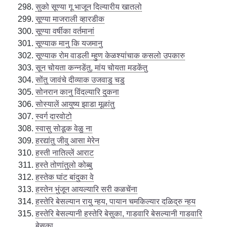
सुको सूण्या गू भाजून दिल्यारीय खातलो
सूण्या माजराली व्हारडीक
सूण्या वर्षीका वर्तमानां
सूण्याक मानु कि यजमानु
सूण्याक रोम वाडली म्हुण केळश्यांचाक कसलो उपकारु
सून चोयता कन्नडेंतु, मांय चोयता मडकेंतु
सोंतु जावंचे दीव्याक उजवाडु चडु
सोनरान कानु विंदल्यारि दुकना
सोस्यालें आयुष्य झाडा मूळांतु
स्वर्ग दारवोटो
स्वासु सोडूक वेळु ना
हरद्यांतु जीवु आसा मेरेन
हस्ती नातिल्लें आराट
हस्ते तोणांतुलो कोब्बु
हस्तेक घांट बांदुका वे
हस्तेन भुंजून आयल्यारि सरी कळचेंना
हस्तेरि बेसल्यान रायु न्हय, पायान चमकिल्यार दळिद्रु न्हय
हस्तेरि बेसल्यानी हस्तेरि बेसुका, गाडवारि बेसल्यानी गाडवारि
बेसुका